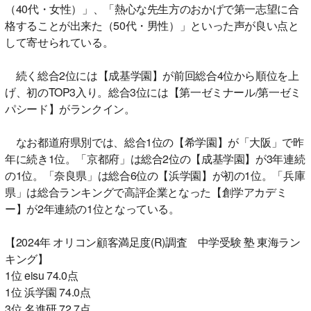
（40代・女性）」、「熱心な先生方のおかげで第一志望に合
格することが出来た（50代・男性）」といった声が良い点と
して寄せられている。
続く総合2位には【成基学園】が前回総合4位から順位を上
げ、初のTOP3入り。総合3位には【第一ゼミナール/第一ゼミ
パシード】がランクイン。
なお都道府県別では、総合1位の【希学園】が「大阪」で昨
年に続き1位。「京都府」は総合2位の【成基学園】が3年連続
の1位。「奈良県」は総合6位の【浜学園】が初の1位。「兵庫
県」は総合ランキングで高評企業となった【創学アカデミ
ー】が2年連続の1位となっている。
【2024年 オリコン顧客満足度(R)調査 中学受験 塾 東海ラン
キング】
1位 eisu 74.0点
1位 浜学園 74.0点
3位 名進研 72.7点