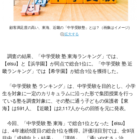
顧客満足度の高い、東海、近畿の「中学受験塾」とは？（画像はイメージ)
拡大する
調査の結果、「中学受験 塾 東海ランキング」では、
【eisu】と【浜学園】が同点で総合1位に。「中学受験 塾 近
畿ランキング」では【希学園】が総合1位を獲得した。
「中学受験 塾 ランキング」は、中学受験を目的とし、小学
生を対象に一定のカリキュラムに沿った形で集団授業を行っ
ている塾を調査対象に、その塾に通う子どもの保護者【東
海】は591人、【近畿】は2,117人からの回答を元に発表。
今回、「中学受験 塾 東海」で総合1位となった【eisu】
は、4年連続5度目の総合1位を獲得。評価項目別では、全9項
目中「成績向上・結果」、「講師」、「通いやすさ・治