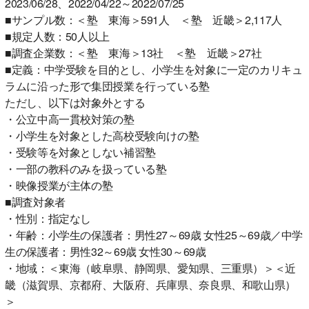
2023/06/28、2022/04/22～2022/07/25
■サンプル数：＜塾 東海＞591人 ＜塾 近畿＞2,117人
■規定人数：50人以上
■調査企業数：＜塾 東海＞13社 ＜塾 近畿＞27社
■定義：中学受験を目的とし、小学生を対象に一定のカリキュ
ラムに沿った形で集団授業を行っている塾
ただし、以下は対象外とする
・公立中高一貫校対策の塾
・小学生を対象とした高校受験向けの塾
・受験等を対象としない補習塾
・一部の教科のみを扱っている塾
・映像授業が主体の塾
■調査対象者
・性別：指定なし
・年齢：小学生の保護者：男性27～69歳 女性25～69歳／中学
生の保護者：男性32～69歳 女性30～69歳
・地域：＜東海（岐阜県、静岡県、愛知県、三重県）＞＜近
畿（滋賀県、京都府、大阪府、兵庫県、奈良県、和歌山県）
＞