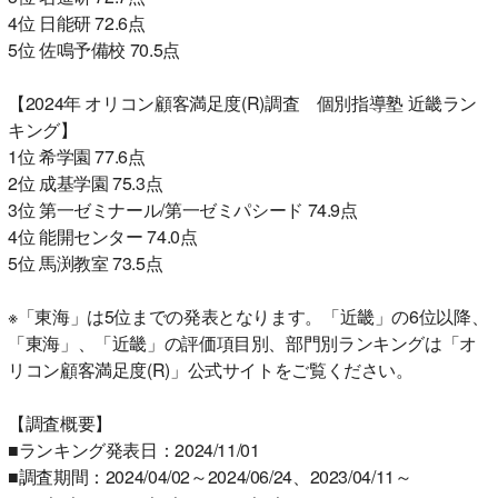
4位 日能研 72.6点
5位 佐鳴予備校 70.5点
【2024年 オリコン顧客満足度(R)調査 個別指導塾 近畿ラン
キング】
1位 希学園 77.6点
2位 成基学園 75.3点
3位 第一ゼミナール/第一ゼミパシード 74.9点
4位 能開センター 74.0点
5位 馬渕教室 73.5点
※「東海」は5位までの発表となります。「近畿」の6位以降、
「東海」、「近畿」の評価項目別、部門別ランキングは「オ
リコン顧客満足度(R)」公式サイトをご覧ください。
【調査概要】
■ランキング発表日：2024/11/01
■調査期間：2024/04/02～2024/06/24、2023/04/11～