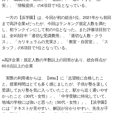
安」、「情報提供」の4項目で1位となっている。
一方の【浜学園】は、今回が初の総合1位。2021年から前回
まで高評企業※だったが、今回はランキング規定人数を満た
し、初ランクインにして初の1位となった。また評価項目別で
は、全9項目中「適切な受講費用」、「適切な人数・クラ
ス」、「カリキュラムの充実さ」、「教室・自習室」、「ス
タッフ」の5項目で1位となっている。
※高評企業：規定人数の半数以上の回答があり、総合得点が
60.0点以上の企業
実際の利用者からは、【eisu】に「志望校に合格したこ
と。授業時間はとても多く感じましたが、子供が塾を楽しく
受講しており塾を気に入っていたこと。駅から近く通いやす
かったこと（30代・女性）」、「中学受験に特化していて、
地域の学校には強いと思った（50代・女性）」、【浜学園】
には「テキストが見やすい、解説が分かりやすい、先生が子