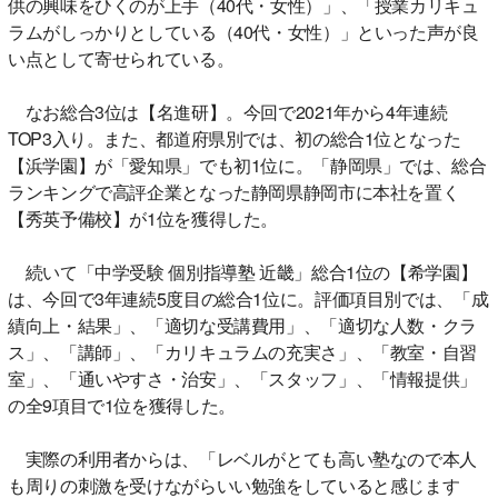
供の興味をひくのが上手（40代・女性）」、「授業カリキュ
ラムがしっかりとしている（40代・女性）」といった声が良
い点として寄せられている。
なお総合3位は【名進研】。今回で2021年から4年連続
TOP3入り。また、都道府県別では、初の総合1位となった
【浜学園】が「愛知県」でも初1位に。「静岡県」では、総合
ランキングで高評企業となった静岡県静岡市に本社を置く
【秀英予備校】が1位を獲得した。
続いて「中学受験 個別指導塾 近畿」総合1位の【希学園】
は、今回で3年連続5度目の総合1位に。評価項目別では、「成
績向上・結果」、「適切な受講費用」、「適切な人数・クラ
ス」、「講師」、「カリキュラムの充実さ」、「教室・自習
室」、「通いやすさ・治安」、「スタッフ」、「情報提供」
の全9項目で1位を獲得した。
実際の利用者からは、「レベルがとても高い塾なので本人
も周りの刺激を受けながらいい勉強をしていると感じます