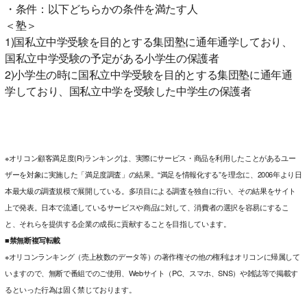
・条件：以下どちらかの条件を満たす人
＜塾＞
1)国私立中学受験を目的とする集団塾に通年通学しており、
国私立中学受験の予定がある小学生の保護者
2)小学生の時に国私立中学受験を目的とする集団塾に通年通
学しており、国私立中学を受験した中学生の保護者
※オリコン顧客満足度(R)ランキングは、実際にサービス・商品を利用したことがあるユー
ザーを対象に実施した「満足度調査」の結果。“満足を情報化する”を理念に、2006年より日
本最大級の調査規模で展開している。多項目による調査を独自に行い、その結果をサイト
上で発表。日本で流通しているサービスや商品に対して、消費者の選択を容易にするこ
と、それらを提供する企業の成長に貢献することを目指しています。
■禁無断複写転載
※オリコンランキング（売上枚数のデータ等）の著作権その他の権利はオリコンに帰属して
いますので、無断で番組でのご使用、Webサイト（PC、スマホ、SNS）や雑誌等で掲載す
るといった行為は固く禁じております。