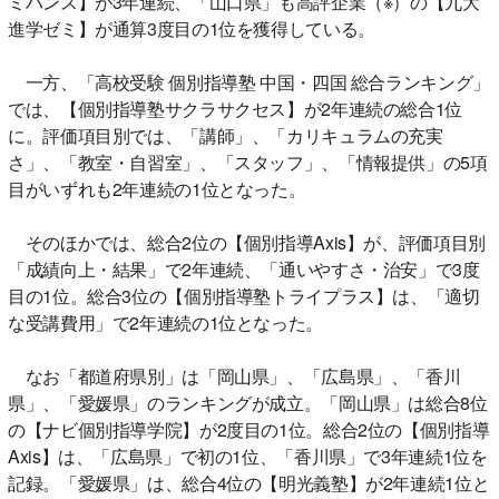
ミハンス】が3年連続、「山口県」も高評企業（※）の【九大
進学ゼミ】が通算3度目の1位を獲得している。
一方、「高校受験 個別指導塾 中国・四国 総合ランキング」
では、【個別指導塾サクラサクセス】が2年連続の総合1位
に。評価項目別では、「講師」、「カリキュラムの充実
さ」、「教室・自習室」、「スタッフ」、「情報提供」の5項
目がいずれも2年連続の1位となった。
そのほかでは、総合2位の【個別指導Axis】が、評価項目別
「成績向上・結果」で2年連続、「通いやすさ・治安」で3度
目の1位。総合3位の【個別指導塾トライプラス】は、「適切
な受講費用」で2年連続の1位となった。
なお「都道府県別」は「岡山県」、「広島県」、「香川
県」、「愛媛県」のランキングが成立。「岡山県」は総合8位
の【ナビ個別指導学院】が2度目の1位。総合2位の【個別指導
Axis】は、「広島県」で初の1位、「香川県」で3年連続1位を
記録。「愛媛県」は、総合4位の【明光義塾】が2年連続1位と