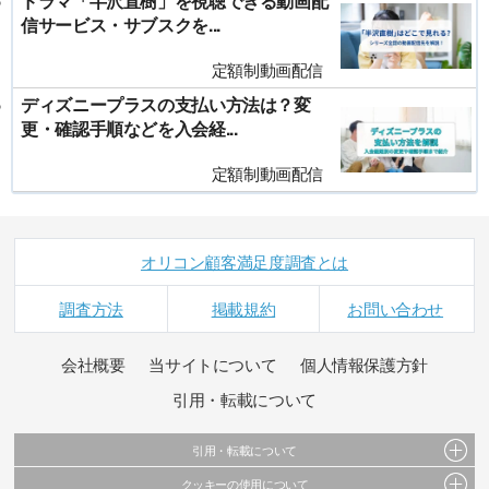
ドラマ「半沢直樹」を視聴できる動画配
信サービス・サブスクを...
定額制動画配信
ディズニープラスの支払い方法は？変
更・確認手順などを入会経...
定額制動画配信
オリコン顧客満足度調査とは
調査方法
掲載規約
お問い合わせ
会社概要
当サイトについて
個人情報保護方針
引用・転載について
引用・転載について
クッキーの使用について
当サイトで公開されている情報（文字、写真、イラスト、画像データ等）及びこれらの配