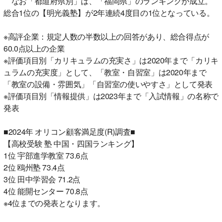
なお「都道府県別」は、「福岡県」のランキングが成立。
総合1位の【明光義塾】が2年連続4度目の1位となっている。
※高評企業：規定人数の半数以上の回答があり、総合得点が
60.0点以上の企業
※評価項目別「カリキュラムの充実さ」は2020年まで「カリキ
ュラムの充実度」として、「教室・自習室」は2020年まで
「教室の設備・雰囲気」「自習室の使いやすさ」として発表
※評価項目別「情報提供」は2023年まで「入試情報」の名称で
発表
■2024年 オリコン顧客満足度(R)調査■
【高校受験 塾 中国・四国ランキング】
1位 宇部進学教室 73.6点
2位 鴎州塾 73.4点
3位 田中学習会 71.2点
4位 能開センター 70.8点
※4位までの発表となります。