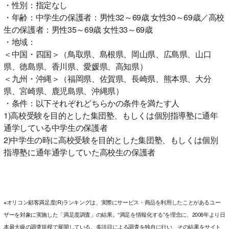
・性別：指定なし
・年齢：中学生の保護者：男性32～69歳 女性30～69歳／高校
生の保護者：男性35～69歳 女性33～69歳
・地域：
＜中国・四国＞（鳥取県、島根県、岡山県、広島県、山口
県、徳島県、香川県、愛媛県、高知県）
＜九州・沖縄＞（福岡県、佐賀県、長崎県、熊本県、大分
県、宮崎県、鹿児島県、沖縄県）
・条件：以下それぞれどちらかの条件を満たす人
1)高校受験を目的とした集団塾、もしくは個別指導塾に通年
通学している中学生の保護者
2)中学生の時に高校受験を目的とした集団塾、もしくは個別
指導塾に通年通学していた高校生の保護者
※オリコン顧客満足度(R)ランキングは、実際にサービス・商品を利用したことがあるユー
ザーを対象に実施した「満足度調査」の結果。“満足を情報化する”を理念に、2006年より日
本最大級の調査規模で展開している。多項目による調査を独自に行い、その結果をサイト