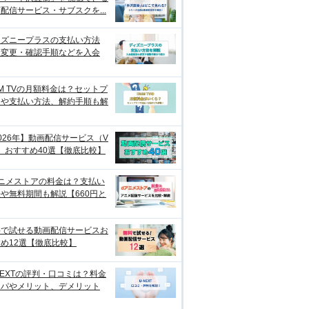
配信サービス・サブスクを...
ィズニープラスの支払い方法
？変更・確認手順などを入会
M TVの月額料金は？セットプ
ンや支払い方法、解約手順も解
026年】動画配信サービス（V
）おすすめ40選【徹底比較】
アニメストアの料金は？支払い
や無料期間も解説【660円と
料で試せる動画配信サービスお
め12選【徹底比較】
NEXTの評判・口コミは？料金
スパやメリット、デメリット