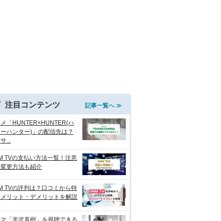
注目コンテンツ
記事一覧へ ≫
メ「HUNTER×HUNTER(ハ
ーハンター)」の配信先は？
...
M TVの支払い方法一覧！注意
や変更方法も紹介
M TVの評判は？口コミから特
、メリット・デメリットを解説
ラマ「半沢直樹」を視聴できる