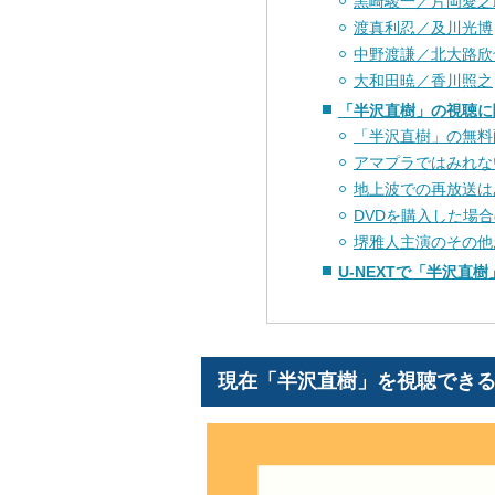
黒崎駿一／片岡愛之
渡真利忍／及川光博
中野渡謙／北大路欣
大和田暁／香川照之
「半沢直樹」の視聴に
「半沢直樹」の無料
アマプラではみれな
地上波での再放送は
DVDを購入した場
堺雅人主演のその他
U-NEXTで「半沢直
現在「半沢直樹」を視聴できる動