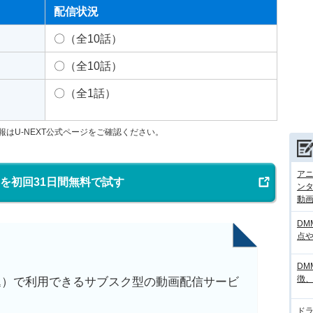
配信状況
〇（全10話）
〇（全10話）
〇（全1話）
報はU-NEXT公式ページをご確認ください。
アニ
XTを初回31日間無料で試す
ンタ
動画サ
DM
点
DM
徴
税込）で利用できるサブスク型の動画配信サービ
ド