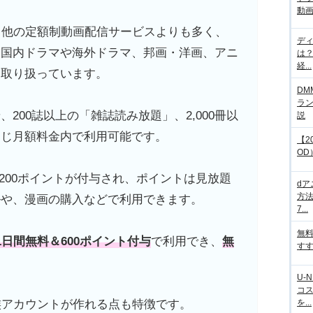
動画
と他の定額制動画配信サービスよりも多く、
デ
る国内ドラマや海外ドラマ、邦画・洋画、アニ
は
経...
を取り扱っています。
DM
ラ
200誌以上の「雑誌読み放題」、2,000冊以
説
同じ月額料金内で利用可能です。
【2
OD
,200ポイントが付与され、ポイントは見放題
d
方法
ルや、漫画の購入などで利用できます。
7...
無
1日間無料＆600ポイント付与
で利用でき、
無
すす
。
U-
コ
を...
族アカウントが作れる点も特徴です。