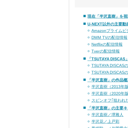
現在「半沢直樹」を視
U-NEXT以外の主
Amazonプライム
DMM TVの配信情報
Netflixの配信情報
Tverの配信情報
「TSUTAYA DISC
TSUTAYA DISC
TSUTAYA DISC
「半沢直樹」の作品概
半沢直樹（2013年
半沢直樹（2020年
スピンオフ｢狙われ
「半沢直樹」の主要キ
半沢直樹／堺雅人
半沢花／上戸彩