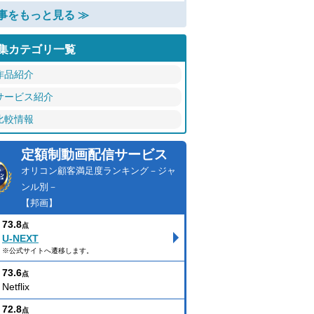
事をもっと見る ≫
集カテゴリ一覧
作品紹介
サービス紹介
比較情報
定額制動画配信サービス
オリコン顧客満足度ランキング－ジャ
ンル別－
【邦画】
73.8
点
U-NEXT
※公式サイトへ遷移します。
73.6
点
Netflix
72.8
点