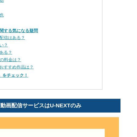
助
也
関する気になる疑問
配信はある？
い？
ある？
合の料金は？
おすすめ作品は？
樹」をチェック！
画配信サービスはU-NEXTのみ