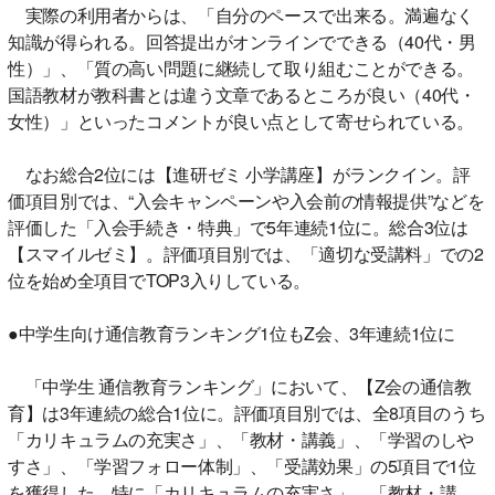
実際の利用者からは、「自分のペースで出来る。満遍なく
知識が得られる。回答提出がオンラインでできる（40代・男
性）」、「質の高い問題に継続して取り組むことができる。
国語教材が教科書とは違う文章であるところが良い（40代・
女性）」といったコメントが良い点として寄せられている。
なお総合2位には【進研ゼミ 小学講座】がランクイン。評
価項目別では、“入会キャンペーンや入会前の情報提供”などを
評価した「入会手続き・特典」で5年連続1位に。総合3位は
【スマイルゼミ】。評価項目別では、「適切な受講料」での2
位を始め全項目でTOP3入りしている。
●中学生向け通信教育ランキング1位もZ会、3年連続1位に
「中学生 通信教育ランキング」において、【Z会の通信教
育】は3年連続の総合1位に。評価項目別では、全8項目のうち
「カリキュラムの充実さ」、「教材・講義」、「学習のしや
すさ」、「学習フォロー体制」、「受講効果」の5項目で1位
を獲得した。特に「カリキュラムの充実さ」、「教材・講