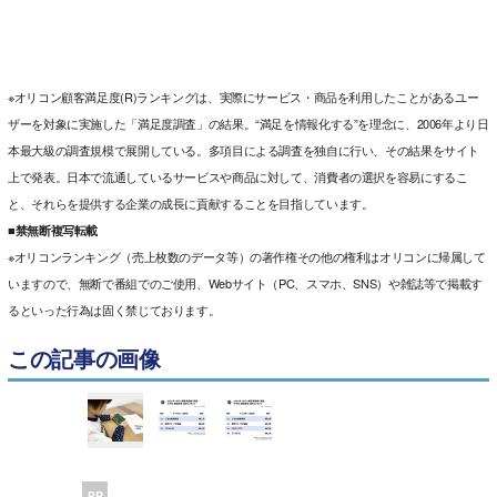
※オリコン顧客満足度(R)ランキングは、実際にサービス・商品を利用したことがあるユー
ザーを対象に実施した「満足度調査」の結果。“満足を情報化する”を理念に、2006年より日
本最大級の調査規模で展開している。多項目による調査を独自に行い、その結果をサイト
上で発表。日本で流通しているサービスや商品に対して、消費者の選択を容易にするこ
と、それらを提供する企業の成長に貢献することを目指しています。
■禁無断複写転載
※オリコンランキング（売上枚数のデータ等）の著作権その他の権利はオリコンに帰属して
いますので、無断で番組でのご使用、Webサイト（PC、スマホ、SNS）や雑誌等で掲載す
るといった行為は固く禁じております。
この記事の画像
PR