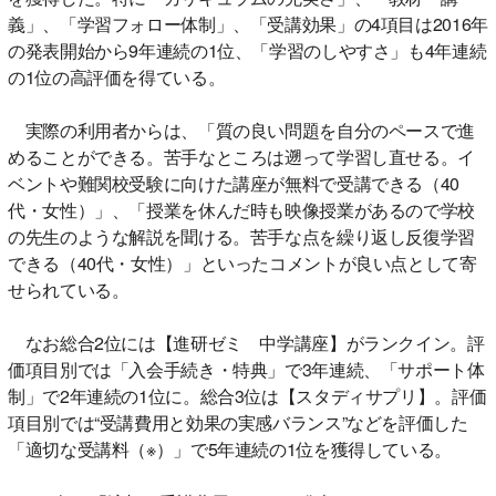
義」、「学習フォロー体制」、「受講効果」の4項目は2016年
の発表開始から9年連続の1位、「学習のしやすさ」も4年連続
の1位の高評価を得ている。
実際の利用者からは、「質の良い問題を自分のペースで進
めることができる。苦手なところは遡って学習し直せる。イ
ベントや難関校受験に向けた講座が無料で受講できる（40
代・女性）」、「授業を休んだ時も映像授業があるので学校
の先生のような解説を聞ける。苦手な点を繰り返し反復学習
できる（40代・女性）」といったコメントが良い点として寄
せられている。
なお総合2位には【進研ゼミ 中学講座】がランクイン。評
価項目別では「入会手続き・特典」で3年連続、「サポート体
制」で2年連続の1位に。総合3位は【スタディサプリ】。評価
項目別では“受講費用と効果の実感バランス”などを評価した
「適切な受講料（※）」で5年連続の1位を獲得している。