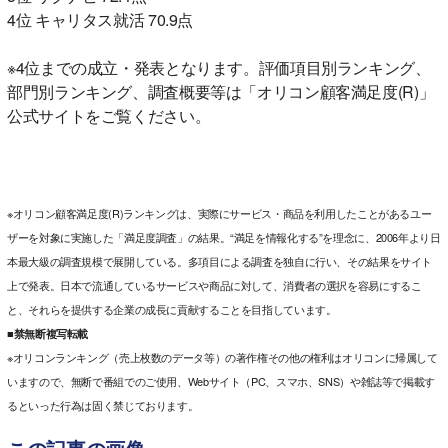
4位 キャリタス就活 70.9点
※4位までの成立・発表となります。評価項目別ランキング、
部門別ランキング、調査概要等は「オリコン顧客満足度(R)」
公式サイトをご覧ください。
※オリコン顧客満足度(R)ランキングは、実際にサービス・商品を利用したことがあるユー
ザーを対象に実施した「満足度調査」の結果。“満足を情報化する”を理念に、2006年より日
本最大級の調査規模で展開している。多項目による調査を独自に行い、その結果をサイト
上で発表。日本で流通しているサービスや商品に対して、消費者の選択を容易にするこ
と、それらを提供する企業の成長に貢献することを目指しています。
■禁無断複写転載
※オリコンランキング（売上枚数のデータ等）の著作権その他の権利はオリコンに帰属して
いますので、無断で番組でのご使用、Webサイト（PC、スマホ、SNS）や雑誌等で掲載す
るといった行為は固く禁じております。