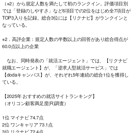
（※2）から規定人数を満たして初のランクイン。評価項目別
では「登録のしやすさ」など6項目での2位をはじめ全7項目が
TOP3入りを記録。総合3位には【リクナビ】がランクインと
なっている。
※2．高評企業：規定人数の半数以上の回答があり総合得点が
60.0点以上の企業
なお、同時発表の「就活エージェント」では、【リクナビ
就職エージェント】が、「逆求人型就活サービス」では
【dodaキャンパス】が、それぞれ5年連続の総合1位を獲得し
ている。
【2025年 おすすめの就活サイトランキング】
（オリコン顧客満足度(R)調査）
1位 マイナビ 74.7点
2位 ワンキャリア 73.1点
3位 リクナビ 72.4点