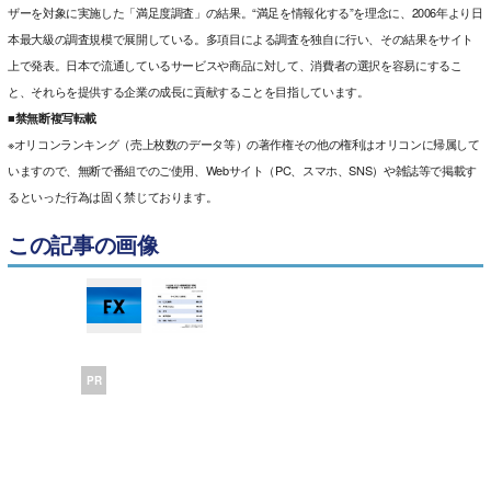
ザーを対象に実施した「満足度調査」の結果。“満足を情報化する”を理念に、2006年より日
本最大級の調査規模で展開している。多項目による調査を独自に行い、その結果をサイト
上で発表。日本で流通しているサービスや商品に対して、消費者の選択を容易にするこ
と、それらを提供する企業の成長に貢献することを目指しています。
■禁無断複写転載
※オリコンランキング（売上枚数のデータ等）の著作権その他の権利はオリコンに帰属して
いますので、無断で番組でのご使用、Webサイト（PC、スマホ、SNS）や雑誌等で掲載す
るといった行為は固く禁じております。
この記事の画像
PR