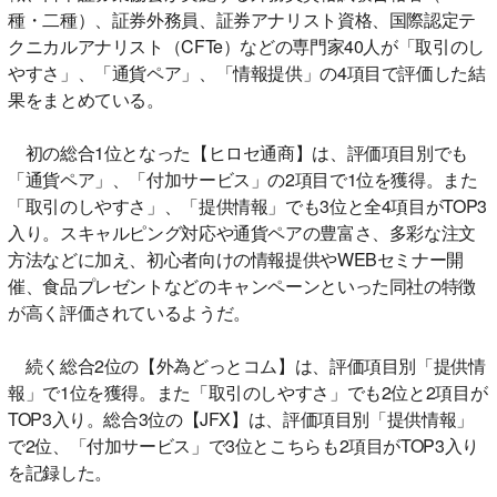
種・二種）、証券外務員、証券アナリスト資格、国際認定テ
クニカルアナリスト（CFTe）などの専門家40人が「取引のし
やすさ」、「通貨ペア」、「情報提供」の4項目で評価した結
果をまとめている。
初の総合1位となった【ヒロセ通商】は、評価項目別でも
「通貨ペア」、「付加サービス」の2項目で1位を獲得。また
「取引のしやすさ」、「提供情報」でも3位と全4項目がTOP3
入り。スキャルピング対応や通貨ペアの豊富さ、多彩な注文
方法などに加え、初心者向けの情報提供やWEBセミナー開
催、食品プレゼントなどのキャンペーンといった同社の特徴
が高く評価されているようだ。
続く総合2位の【外為どっとコム】は、評価項目別「提供情
報」で1位を獲得。また「取引のしやすさ」でも2位と2項目が
TOP3入り。総合3位の【JFX】は、評価項目別「提供情報」
で2位、「付加サービス」で3位とこちらも2項目がTOP3入り
を記録した。