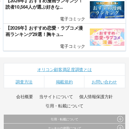
【2026年】おすすめ漫画ランキング！
読者10,564人が選ぶ好きな...
電子コミック
【2026年】おすすめ恋愛・ラブコメ漫
画ランキング29選！胸キュ...
電子コミック
オリコン顧客満足度調査とは
調査方法
掲載規約
お問い合わせ
会社概要
当サイトについて
個人情報保護方針
引用・転載について
引用・転載について
クッキーの使用について
当サイトで公開されている情報（文字、写真、イラスト、画像データ等）及びこれらの配