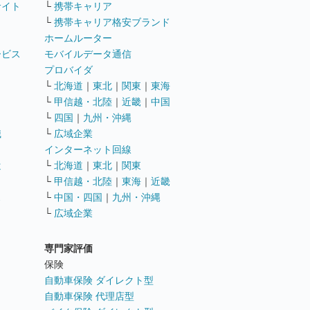
サイト
└
携帯キャリア
└
携帯キャリア格安ブランド
ホームルーター
ービス
モバイルデータ通信
ト
プロバイダ
└
北海道
｜
東北
｜
関東
｜
東海
└
甲信越・北陸
｜
近畿
｜
中国
└
四国
｜
九州・沖縄
職
└
広域企業
インターネット回線
遣
└
北海道
｜
東北
｜
関東
└
甲信越・北陸
｜
東海
｜
近畿
ス
└
中国・四国
｜
九州・沖縄
└
広域企業
専門家評価
ト
保険
自動車保険 ダイレクト型
自動車保険 代理店型