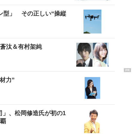
ン型」 その正しい“操縦
士蒼汰＆有村架純
PR
材力”
司」、松岡修造氏が初の1
連覇