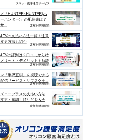
スマホ・携帯通信サービス
メ「HUNTER×HUNTER(ハ
ーハンター)」の配信先は？
...
定額制動画配信
M TVの支払い方法一覧！注意
や変更方法も紹介
定額制動画配信
M TVの評判は？口コミから特
、メリット・デメリットを解説
定額制動画配信
ラマ「半沢直樹」を視聴できる
配信サービス・サブスクを...
定額制動画配信
ィズニープラスの支払い方法
？変更・確認手順などを入会
定額制動画配信