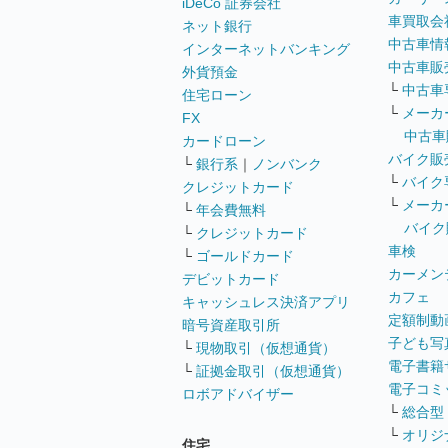
iDeCo 証券会社
車買取会
ネット銀行
中古車情
インターネットバンキング
中古車販
外貨預金
└
中古車
住宅ローン
└
メーカ
FX
中古車
カードローン
バイク販
└
銀行系
｜
ノンバンク
└
バイク
クレジットカード
└
メーカ
└
年会費無料
バイク
└
クレジットカード
車検
└
ゴールドカード
カーメン
デビットカード
カフェ
キャッシュレス決済アプリ
定額制動
暗号資産取引所
子ども写
└
現物取引（仮想通貨）
電子書籍
└
証拠金取引（仮想通貨）
電子コミ
ロボアドバイザー
└
総合型
└
オリジ
住宅