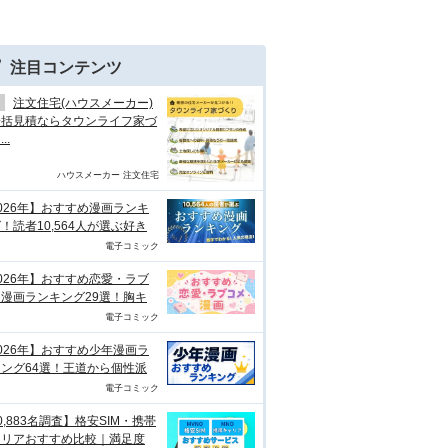
注目コンテンツ
注文住宅(ハウスメーカー)
一括見積ならタウンライフ家づ
..
ハウスメーカー 注文住宅
026年】おすすめ漫画ランキ
！読者10,564人が選ぶ好き
電子コミック
026年】おすすめ恋愛・ラブ
漫画ランキング29選！胸キ
電子コミック
026年】おすすめ少年漫画ラ
ング64選！王道から個性派
電子コミック
0,883名調査】格安SIM・携帯
ャリアおすすめ比較｜満足度