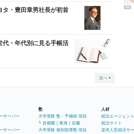
PR
ヨタ・豊田章男社長が初首
世代・年代別に見る手帳活
次へ
塾
人材
ーサーバー
大学受験 塾・予備校 現役
就活エージェン
└
首都圏
｜
東海
｜
近畿
就活サイト
ーサーバー
大学受験 個別指導塾 現役
逆求人型就活サ