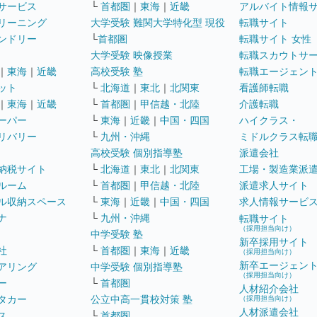
サービス
└
首都圏
｜
東海
｜
近畿
アルバイト情報
リーニング
大学受験 難関大学特化型 現役
転職サイト
ンドリー
└
首都圏
転職サイト 女性
大学受験 映像授業
転職スカウトサ
｜
東海
｜
近畿
高校受験 塾
転職エージェン
ット
└
北海道
｜
東北
｜
北関東
看護師転職
｜
東海
｜
近畿
└
首都圏
｜
甲信越・北陸
介護転職
ーパー
└
東海
｜
近畿
｜
中国・四国
ハイクラス・
リバリー
└
九州・沖縄
ミドルクラス転
高校受験 個別指導塾
派遣会社
納税サイト
└
北海道
｜
東北
｜
北関東
工場・製造業派
ルーム
└
首都圏
｜
甲信越・北陸
派遣求人サイト
ル収納スペース
└
東海
｜
近畿
｜
中国・四国
求人情報サービ
ナ
└
九州・沖縄
転職サイト
（採用担当向け）
中学受験 塾
新卒採用サイト
社
└
首都圏
｜
東海
｜
近畿
（採用担当向け）
新卒エージェン
アリング
中学受験 個別指導塾
（採用担当向け）
ー
└
首都圏
人材紹介会社
タカー
公立中高一貫校対策 塾
（採用担当向け）
人材派遣会社
ス
└
首都圏