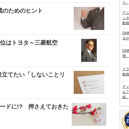
ラ...
成のためのヒント
アニ
ンタ
動画サ
DM
点
1位はトヨタ～三菱航空
DM
徴
ド
に役立てたい「しないことリ
動画
デ
は
経...
ードに!? 押さえておきた