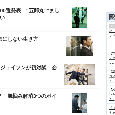
0選発表 “五郎丸”“まし
い
の
くり.
気にしない生き方
【2
ング
な...
りジェイソンが初対談 会
【2
コメ
ュ...
【2
ンキ
？ 肌悩み解消3つのポイ
ま...
【1
キ