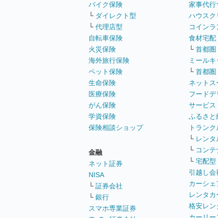
バイク保険
家事代行
└
ダイレクト型
ハウスク
└
代理店型
コインラ
自転車保険
食材宅配
火災保険
└
首都圏
海外旅行保険
ミールキ
ペット保険
└
首都圏
生命保険
ネットス
医療保険
フードデ
がん保険
サービス
学資保険
ふるさと
保険相談ショップ
トランク
└
レンタ
└
コンテ
金融
└
宅配型
ネット証券
引越し会
NISA
カーシェ
└
証券会社
レンタカ
└
銀行
格安レン
スマホ専業証券
カーリー