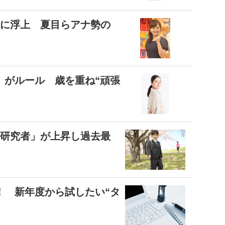
位に浮上 夏目らアナ勢の
」がルール 歳を重ね“頑張
「研究者」が上昇し過去最
！ 新年度から試したい“タ