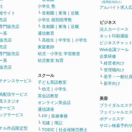
（採用担当向け）
社
小学生 塾
アルバイト求人
報サイト
└
首都圏
｜
東海
｜
近畿
売店
小学生 個別指導塾
ビジネス
専門販売店
└
首都圏
｜
東海
｜
近畿
法人カーリース
ー系
通信教育
ネット印刷通販
販売店
└
高校生
｜
中学生
｜
小学生
ビジネスチャッ
売店
家庭教師
Web会議ツール
専門販売店
幼児・小学生 学習教室
企業研修
ー系
幼児教室 知育
└
経営者向け
販売店
└
管理職向け
スクール
└
若手・一般社
テナンスサービス
子ども英語教室
└
新卒向け
└
幼児
｜
小学生
画配信サービス
英会話教室
美容
真スタジオ
オンライン英会話
ブライダルエス
サービス
通信講座
フェイシャルエ
ックサービス
└
FP
｜
医療事務
ボディエステ
└
宅建
｜
簿記
サロン検索予約
ナル作品限定型
└
TOEIC
｜
社会保険労務士