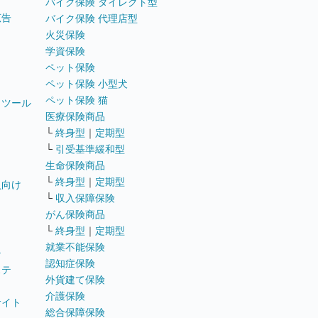
バイク保険 ダイレクト型
広告
バイク保険 代理店型
火災保険
学資保険
ペット保険
ペット保険 小型犬
ペット保険 猫
トツール
医療保険商品
└
終身型
｜
定期型
└
引受基準緩和型
生命保険商品
└
終身型
｜
定期型
員向け
└
収入保障保険
がん保険商品
└
終身型
｜
定期型
就業不能保険
テ
認知症保険
ステ
外貨建て保険
介護保険
サイト
総合保障保険