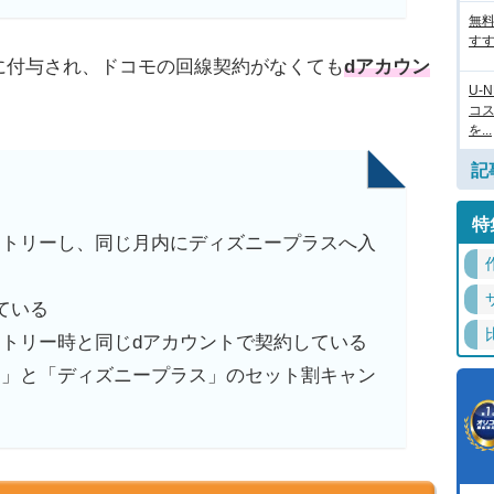
無
すす
に付与され、ドコモの回線契約がなくても
dアカウン
U-
コ
を...
記
特
ントリーし、同じ月内にディズニープラスへ入
ている
トリー時と同じdアカウントで契約している
ン」と「ディズニープラス」のセット割キャン