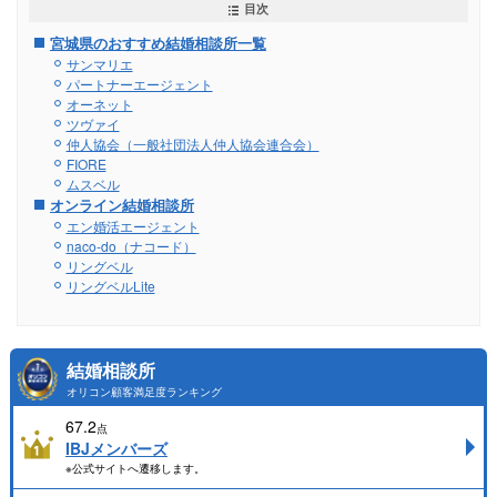
目次
宮城県のおすすめ結婚相談所一覧
サンマリエ
パートナーエージェント
オーネット
ツヴァイ
仲人協会（一般社団法人仲人協会連合会）
FIORE
ムスベル
オンライン結婚相談所
エン婚活エージェント
naco-do（ナコード）
リングベル
リングベルLite
結婚相談所
オリコン顧客満足度ランキング
67.2
点
IBJメンバーズ
※公式サイトへ遷移します。