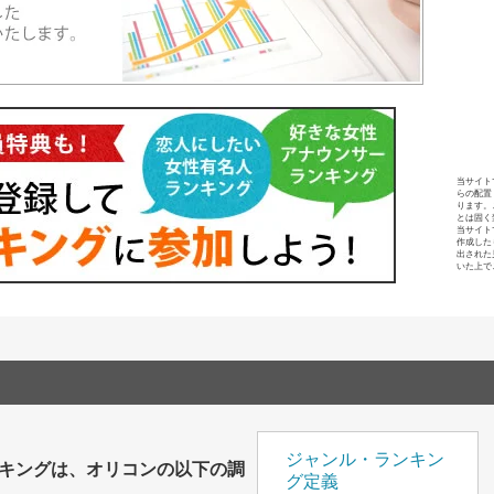
当サイト
らの配置
ります。
とは固く
当サイト
作成した
出された
いた上で
ジャンル・ランキン
キングは、オリコンの以下の調
グ定義
。