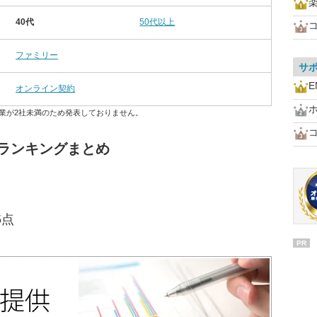
40代
50代以上
ファミリー
サ
E
オンライン契約
業が2社未満のため発表しておりません。
代ランキングまとめ
5点
PR