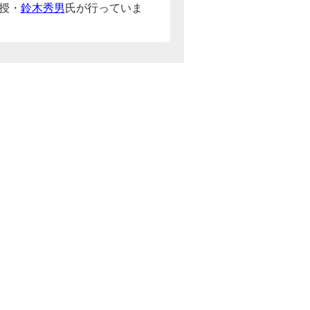
授・
鈴木秀男
氏が行っていま