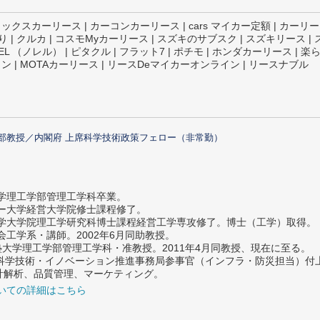
オリックスカーリース | カーコンカーリース | cars マイカー定額 |
り | クルカ | コスモMyカーリース | スズキのサブスク | スズキリース |
NOREL （ノレル） | ピタクル | フラット7 | ポチモ | ホンダカーリース 
 | MOTAカーリース | リースDeマイカーオンライン | リースナブル
部教授／内閣府 上席科学技術政策フェロー（非常勤）
大学理工学部管理工学科卒業。
ター大学経営大学院修士課程修了。
大学大学院理工学研究科博士課程経営工学専攻修了。博士（工学）取得。
社会工学系・講師。2002年6月同助教授。
義塾大学理工学部管理工学科・准教授。2011年4月同教授、現在に至る。
府 科学技術・イノベーション推進事務局参事官（インフラ・防災担当）
計解析、品質管理、マーケティング。
いての詳細はこちら