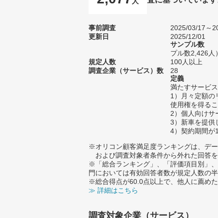
人
事前調査
2025/03/17～20
更新日
2025/12/01
サンプル数
プル数2,426人
規定人数
100人以上
調査企業（サービス）数
28
定義
満たすサービス
1）月々定額の
使用権を得るこ
2）個人向けサ
3）新車を提供
4）契約期間が
※オリコン顧客満足度ランキングは、デー
および調査対象者条件から外れた回答を
※「総合ランキング」、「評価項目別」、
門においては有効回答者数が規定人数の半
※総合得点が60.0点以上で、他人に薦
≫ 詳細はこちら
調査対象企業（サービス）