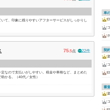
車
E
ていて、印象に残りやすいアフターサービスがしっかりし
75
契
ス
22件
.5
点
一定なので支払いがしやすい。税金や車検など、まとめた
E
助かる。（40代／女性）
審
E