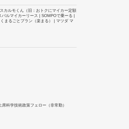
 カーリースカルモくん（旧：おトクにマイカー定額
 スバルマイカーリース | SOMPOで乗ーる |
| 楽らくまるごとプラン（楽まる） | マツダ マ
付上席科学技術政策フェロー（非常勤）