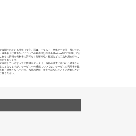
で公開されている情報（文字、写真、イラスト、画像データ等）及びこれ
・編集および構造などについての著作権は株式会社oricon MEに帰属してお
これらの情報を権利者の許可なく無断転載・複製などの二次利用を行うこ
禁じております。
で掲載しているすべての情報やデータは、当社の調査に基づいた結果から
ものとなりますが、サービスへの感想については、サービスの利用者が提
見解・感想となっており、当社の見解・意見ではないことをご理解いただ
ご覧ください。