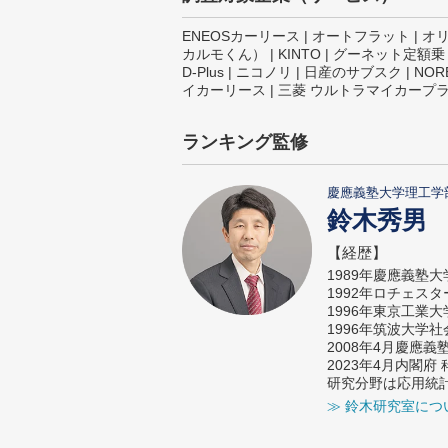
ENEOSカーリース | オートフラット | 
カルモくん） | KINTO | グーネット定額乗
D‐Plus | ニコノリ | 日産のサブスク | 
イカーリース | 三菱 ウルトラマイカープラン
ランキング監修
慶應義塾大学理工学
鈴木秀男
【経歴】
1989年慶應義塾
1992年ロチェス
1996年東京工業
1996年筑波大学
2008年4月慶應
2023年4月内閣
研究分野は応用統
≫ 鈴木研究室につ