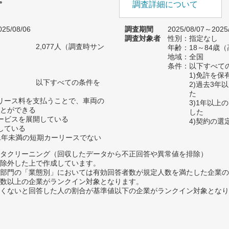
調査詳細について
25/08/06
調査期間
2025/08/07～2025
調査対象者
性別：指定なし
2,077人（調査時サン
年齢：18～84歳
）
地域：全国
条件：以下すべて
1)免許を保
以下すべての条件を
2)過去3
た
リース料を支払うことで、車両の
3)1年以
とができる
した
ービスを展開している
4)契約の
している
1年未満の短期カーリースでない
タクリーニング（回収したデータから不正回答や異常値を排除）
除外した上で作成しています。
部門の「業態別」においては有効回答者数が規定人数を満たした企業の
数以上の企業がランクイン対象となります。
めたくないと回答した人の割合が基準値以下の企業がランクイン対象とな