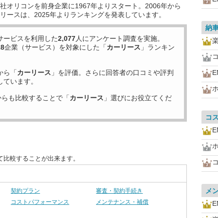
オリコンを前身企業に1967年よりスタート。2006年から
リースは、2025年よりランキングを発表しています。
納
サービスを利用した
2,077
人にアンケート調査を実施。
28
企業（サービス）を対象にした「
カーリース
」ランキン
から「
カーリース
」を評価。さらに回答者の口コミや評判
E
しています。
からも比較することで「
カーリース
」選びにお役立てくだ
コ
E
て比較することが出来ます。
メ
契約プラン
審査・契約手続き
コストパフォーマンス
メンテナンス・補償
E