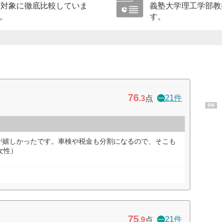
を対象に徹底比較していま
義塾大学理工学部教
。
す。
76
21件
.3
点
PR
が嬉しかったです。車検や税金も分割になるので、そこも
女性）
75
21件
.9
点