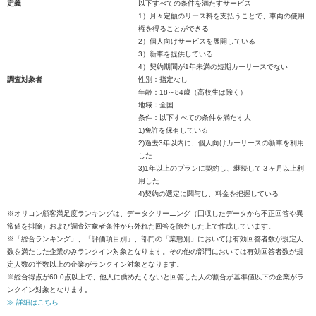
定義
以下すべての条件を満たすサービス
1）月々定額のリース料を支払うことで、車両の使用
権を得ることができる
2）個人向けサービスを展開している
3）新車を提供している
4）契約期間が1年未満の短期カーリースでない
調査対象者
性別：指定なし
年齢：18～84歳（高校生は除く）
地域：全国
条件：以下すべての条件を満たす人
1)免許を保有している
2)過去3年以内に、個人向けカーリースの新車を利用
した
3)1年以上のプランに契約し、継続して３ヶ月以上利
用した
4)契約の選定に関与し、料金を把握している
※オリコン顧客満足度ランキングは、データクリーニング（回収したデータから不正回答や異
常値を排除）および調査対象者条件から外れた回答を除外した上で作成しています。
※「総合ランキング」、「評価項目別」、部門の「業態別」においては有効回答者数が規定人
数を満たした企業のみランクイン対象となります。その他の部門においては有効回答者数が規
定人数の半数以上の企業がランクイン対象となります。
※総合得点が60.0点以上で、他人に薦めたくないと回答した人の割合が基準値以下の企業がラ
ンクイン対象となります。
≫ 詳細はこちら