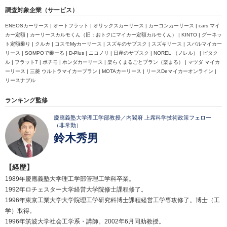
調査対象企業（サービス）
ENEOSカーリース | オートフラット | オリックスカーリース | カーコンカーリース | cars マイ
カー定額 | カーリースカルモくん（旧：おトクにマイカー定額カルモくん） | KINTO | グーネッ
ト定額乗り | クルカ | コスモMyカーリース | スズキのサブスク | スズキリース | スバルマイカー
リース | SOMPOで乗ーる | D‐Plus | ニコノリ | 日産のサブスク | NOREL （ノレル） | ピタク
ル | フラット7 | ポチモ | ホンダカーリース | 楽らくまるごとプラン（楽まる） | マツダ マイカ
ーリース | 三菱 ウルトラマイカープラン | MOTAカーリース | リースDeマイカーオンライン |
リースナブル
ランキング監修
慶應義塾大学理工学部教授／内閣府 上席科学技術政策フェロー
（非常勤）
鈴木秀男
【経歴】
1989年慶應義塾大学理工学部管理工学科卒業。
1992年ロチェスター大学経営大学院修士課程修了。
1996年東京工業大学大学院理工学研究科博士課程経営工学専攻修了。博士（工
学）取得。
1996年筑波大学社会工学系・講師。2002年6月同助教授。