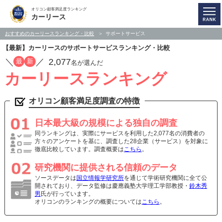
オリコン顧客満足度ランキング
カーリース
おすすめのカーリースランキング・比較
サポートサービス
【最新】カーリースのサポートサービスランキング・比較
／
／
2,077
最
新
名が選んだ
カーリースランキング
オリコン顧客満足度調査の特徴
日本最大級の規模による独自の調査
同ランキングは、実際にサービスを利用した2,077名の消費者の
方々のアンケートを基に、調査した28企業（サービス）を対象に
徹底比較しています。調査概要は
こちら
。
研究機関に提供される信頼のデータ
ソースデータは
国立情報学研究所
を通じて学術研究機関に全て公
開されており、データ監修は慶應義塾大学理工学部教授・
鈴木秀
男
氏が行っています。
オリコンのランキングの概要については
こちら
。