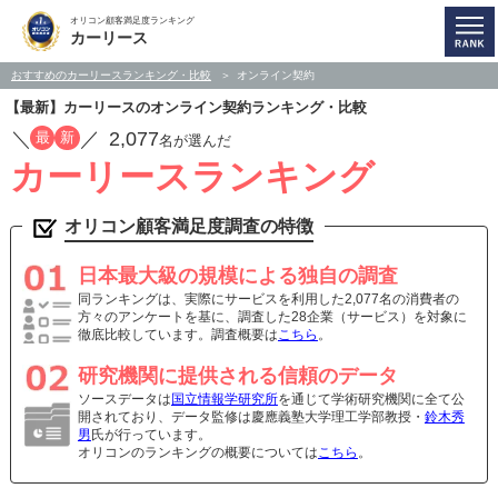
オリコン顧客満足度ランキング
カーリース
おすすめのカーリースランキング・比較
オンライン契約
【最新】カーリースのオンライン契約ランキング・比較
／
／
2,077
最
新
名が選んだ
カーリースランキング
オリコン顧客満足度調査の特徴
日本最大級の規模による独自の調査
同ランキングは、実際にサービスを利用した2,077名の消費者の
方々のアンケートを基に、調査した28企業（サービス）を対象に
徹底比較しています。調査概要は
こちら
。
研究機関に提供される信頼のデータ
ソースデータは
国立情報学研究所
を通じて学術研究機関に全て公
開されており、データ監修は慶應義塾大学理工学部教授・
鈴木秀
男
氏が行っています。
オリコンのランキングの概要については
こちら
。