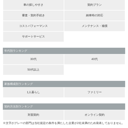
車の探しやすさ
契約プラン
審査・契約手続き
納車時の対応
コストパフォーマンス
メンテナンス・補償
サポートサービス
年代別ランキング
30代
40代
50代以上
家族構成別ランキング
1人暮らし
ファミリー
契約方法別ランキング
対面契約
オンライン契約
※文字がグレーの部門は当社規定の条件を満たした企業が2社未満のため発表しておりません。