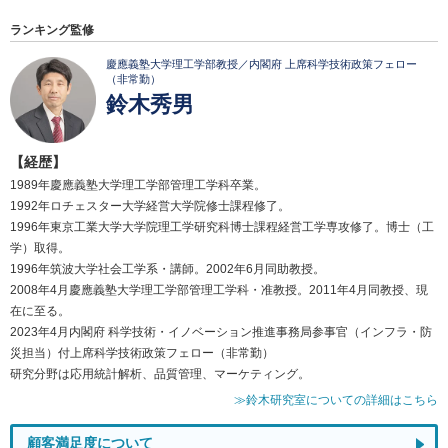
ランキング監修
慶應義塾大学理工学部教授／内閣府 上席科学技術政策フェロー
（非常勤）
鈴木秀男
【経歴】
1989年慶應義塾大学理工学部管理工学科卒業。
1992年ロチェスター大学経営大学院修士課程修了。
1996年東京工業大学大学院理工学研究科博士課程経営工学専攻修了。博士（工
学）取得。
1996年筑波大学社会工学系・講師。2002年6月同助教授。
2008年4月慶應義塾大学理工学部管理工学科・准教授。2011年4月同教授、現
在に至る。
2023年4月内閣府 科学技術・イノベーション推進事務局参事官（インフラ・防
災担当）付上席科学技術政策フェロー（非常勤）
研究分野は応用統計解析、品質管理、マーケティング。
≫鈴木研究室についての詳細はこちら
顧客満足度について