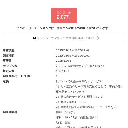
サンプル数
2,077
人
このカーリースランキングは、オリコンの以下の調査に基づいています。
ジャンル・ランキング定義 調査詳細について
事前調査
2025/03/17～2025/08/06
調査期間
2025/08/07～2025/09/01
更新日
2025/12/01
サンプル数
2,077人（調査時サンプル数2,426人）
規定人数
100人以上
調査企業(サービス)数
28
定義
以下すべての条件を満たすサービス
1）月々定額のリース料を支払うことで、車両の使用
権を得ることができる
2）個人向けサービスを展開している
3）新車を提供している
4）契約期間が1年未満の短期カーリースでない
調査対象者
性別：指定なし
年齢：18～84歳（高校生は除く）
地域：全国
条件：以下すべての条件を満たす人