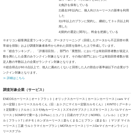
1)免許を保有している
2)過去3年以内に、個人向けカーリースの新車を利用
した
3)1年以上のプランに契約し、継続して３ヶ月以上利
用した
4)契約の選定に関与し、料金を把握している
※オリコン顧客満足度ランキングは、データクリーニング（回収したデータから不正回答や異
常値を排除）および調査対象者条件から外れた回答を除外した上で作成しています。
※「総合ランキング」、「評価項目別」、部門の「業態別」においては有効回答者数が規定人
数を満たした企業のみランクイン対象となります。その他の部門においては有効回答者数が規
定人数の半数以上の企業がランクイン対象となります。
※総合得点が60.0点以上で、他人に薦めたくないと回答した人の割合が基準値以下の企業がラ
ンクイン対象となります。
≫ 詳細はこちら
調査対象企業（サービス）
ENEOSカーリース | オートフラット | オリックスカーリース | カーコンカーリース | cars マイ
カー定額 | カーリースカルモくん（旧：おトクにマイカー定額カルモくん） | KINTO | グーネッ
ト定額乗り | クルカ | コスモMyカーリース | スズキのサブスク | スズキリース | スバルマイカー
リース | SOMPOで乗ーる | D‐Plus | ニコノリ | 日産のサブスク | NOREL （ノレル） | ピタク
ル | フラット7 | ポチモ | ホンダカーリース | 楽らくまるごとプラン（楽まる） | マツダ マイカ
ーリース | 三菱 ウルトラマイカープラン | MOTAカーリース | リースDeマイカーオンライン |
リースナブル