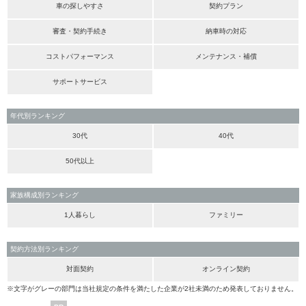
車の探しやすさ
契約プラン
審査・契約手続き
納車時の対応
コストパフォーマンス
メンテナンス・補償
サポートサービス
年代別ランキング
30代
40代
50代以上
家族構成別ランキング
1人暮らし
ファミリー
契約方法別ランキング
対面契約
オンライン契約
※文字がグレーの部門は当社規定の条件を満たした企業が2社未満のため発表しておりません。