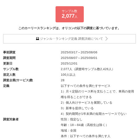
サンプル数
2,077
人
このカーリースランキングは、オリコンの以下の調査に基づいています。
ジャンル・ランキング定義 調査詳細について
事前調査
2025/03/17～2025/08/06
調査期間
2025/08/07～2025/09/01
更新日
2025/12/01
サンプル数
2,077人（調査時サンプル数2,426人）
規定人数
100人以上
調査企業(サービス)数
28
定義
以下すべての条件を満たすサービス
1）月々定額のリース料を支払うことで、車両の使用
権を得ることができる
2）個人向けサービスを展開している
3）新車を提供している
4）契約期間が1年未満の短期カーリースでない
調査対象者
性別：指定なし
年齢：18～84歳（高校生は除く）
地域：全国
条件：以下すべての条件を満たす人