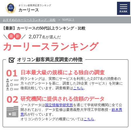
オリコン顧客満足度ランキング
カーリース
おすすめのカーリースランキング・比較
50代以上
【最新】カーリースの50代以上ランキング・比較
／
／
2,077
最
新
名が選んだ
カーリースランキング
オリコン顧客満足度調査の特徴
日本最大級の規模による独自の調査
同ランキングは、実際にサービスを利用した2,077名の消費者の
方々のアンケートを基に、調査した28企業（サービス）を対象に
徹底比較しています。調査概要は
こちら
。
研究機関に提供される信頼のデータ
ソースデータは
国立情報学研究所
を通じて学術研究機関に全て公
開されており、データ監修は慶應義塾大学理工学部教授・
鈴木秀
男
氏が行っています。
オリコンのランキングの概要については
こちら
。