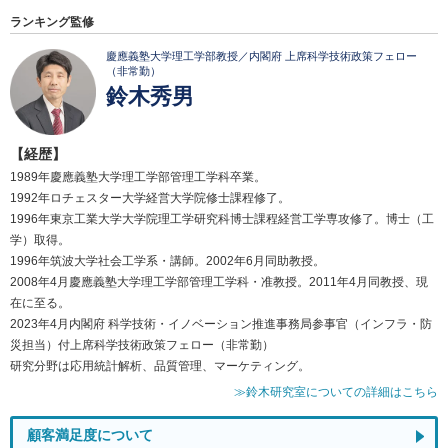
ランキング監修
慶應義塾大学理工学部教授／内閣府 上席科学技術政策フェロー
（非常勤）
鈴木秀男
【経歴】
1989年慶應義塾大学理工学部管理工学科卒業。
1992年ロチェスター大学経営大学院修士課程修了。
1996年東京工業大学大学院理工学研究科博士課程経営工学専攻修了。博士（工
学）取得。
1996年筑波大学社会工学系・講師。2002年6月同助教授。
2008年4月慶應義塾大学理工学部管理工学科・准教授。2011年4月同教授、現
在に至る。
2023年4月内閣府 科学技術・イノベーション推進事務局参事官（インフラ・防
災担当）付上席科学技術政策フェロー（非常勤）
研究分野は応用統計解析、品質管理、マーケティング。
≫鈴木研究室についての詳細はこちら
顧客満足度について