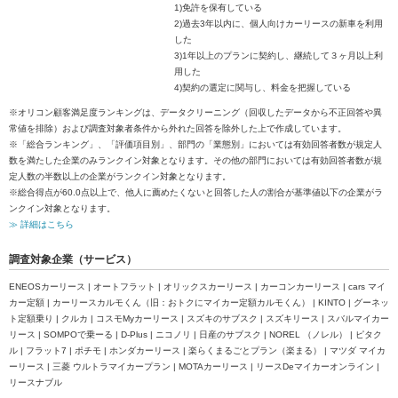
1)免許を保有している
2)過去3年以内に、個人向けカーリースの新車を利用
した
3)1年以上のプランに契約し、継続して３ヶ月以上利
用した
4)契約の選定に関与し、料金を把握している
※オリコン顧客満足度ランキングは、データクリーニング（回収したデータから不正回答や異
常値を排除）および調査対象者条件から外れた回答を除外した上で作成しています。
※「総合ランキング」、「評価項目別」、部門の「業態別」においては有効回答者数が規定人
数を満たした企業のみランクイン対象となります。その他の部門においては有効回答者数が規
定人数の半数以上の企業がランクイン対象となります。
※総合得点が60.0点以上で、他人に薦めたくないと回答した人の割合が基準値以下の企業がラ
ンクイン対象となります。
≫ 詳細はこちら
調査対象企業（サービス）
ENEOSカーリース | オートフラット | オリックスカーリース | カーコンカーリース | cars マイ
カー定額 | カーリースカルモくん（旧：おトクにマイカー定額カルモくん） | KINTO | グーネッ
ト定額乗り | クルカ | コスモMyカーリース | スズキのサブスク | スズキリース | スバルマイカー
リース | SOMPOで乗ーる | D‐Plus | ニコノリ | 日産のサブスク | NOREL （ノレル） | ピタク
ル | フラット7 | ポチモ | ホンダカーリース | 楽らくまるごとプラン（楽まる） | マツダ マイカ
ーリース | 三菱 ウルトラマイカープラン | MOTAカーリース | リースDeマイカーオンライン |
リースナブル