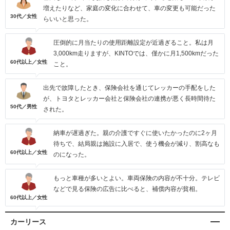
増えたりなど、家庭の変化に合わせて、車の変更も可能だった
30代／女性
らいいと思った。
圧倒的に月当たりの使用距離設定が近過ぎること。私は月
3,000km走りますが、KINTOでは、僅かに月1,500kmだった
60代以上／女性
こと。
出先で故障したとき、保険会社を通じてレッカーの手配をした
が、トヨタとレッカー会社と保険会社の連携が悪く長時間待た
50代／男性
された。
納車が遅過ぎた。親の介護ですぐに使いたかったのに2ヶ月
待ちで、結局親は施設に入居で、使う機会が減り、割高なも
60代以上／女性
のになった。
もっと車種が多いとよい。車両保険の内容が不十分。テレビ
などで見る保険の広告に比べると、補償内容が貧相。
60代以上／女性
カーリース