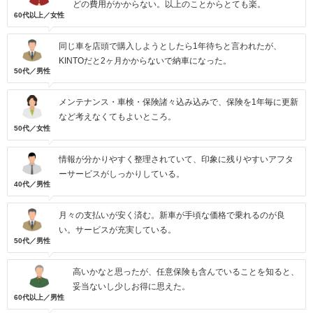
どの費用がかからない。以上のことからとても楽。
60代以上／女性
同じ車を店頭で購入しようとしたら1年待ちと言われたが、
KINTOだと2ヶ月かからないで納車になった。
50代／男性
メンテナンス・車検・保険諸々込み込みで、保険を1年毎に更新
など考えなくてもよいところ。
50代／女性
情報が分かりやすく整理されていて、印象に残りやすいアフタ
ーサービスがしっかりしている。
40代／男性
月々の支払いが安く済む。新車が手頃な価格で乗れるのが良
い。サービスが充実している。
50代／男性
高いかなと思ったが、任意保険も含んでいることを知ると、
妥当ないし少しお得に思えた。
60代以上／男性