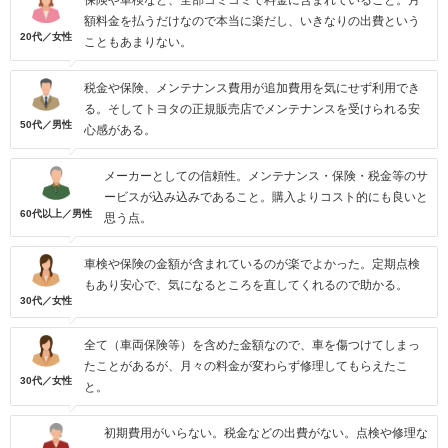
保険や車検など、全部コミコミで料金に含まれていること。月
額料金を払うだけなので本当に楽だし、いきなりの出費という
20代／女性
こともあまりない。
税金や保険、メンテナンス費用が追加費用を気にせず利用でき
る。そしてトヨタの正規販売店でメンテナンスを受けられる安
50代／男性
心感がある。
メーカーとしての信頼性。メンテナンス・保険・税金等のサ
ービスが込み込みであること。購入よりコスト的にも良いと
60代以上／男性
思う点。
車検や保険の金額が含まれているのが楽でよかった。定期点検
もあり安心で、気になるところを直してくれるので助かる。
30代／女性
全て（車両保険等）を含めた金額なので、車を傷つけてしまっ
たことがあるが、月々の料金が変わらず修理してもらえたこ
30代／女性
と。
初期費用がいらない。税金などの出費がない。点検や修理な