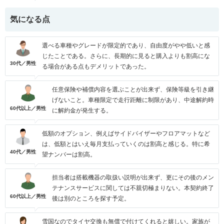
気になる点
選べる車種やグレードが限定的であり、自由度がやや低いと感
じたことである。さらに、長期的に見ると購入よりも割高にな
30代／男性
る場合がある点もデメリットであった。
任意保険や補償内容を選ぶことが出来ず、保険等級を引き継
げないこと。車種限定で走行距離に制限があり、中途解約時
60代以上／男性
に解約金が発生する。
低額のオプション、例えばサイドバイザーやフロアマットなど
は、低額とはいえ毎月支払っていくのは割高と感じる。特に希
40代／男性
望ナンバーは割高。
担当者は搭載機器の取扱い説明が出来ず、更にその後のメン
テナンスサービスに関しては不親切極まりない。本契約終了
60代以上／男性
後は別のところを探す予定。
雪国なのでタイヤ交換も無償で付けてくれると嬉しい。家族が