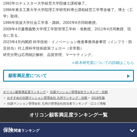
1992年ロチェスター大学経営大学院修士課程修了。
1996年東京工業大学大学院理工学研究科博士課程経営工学専攻修了。博士（工
学）取得。
1996年筑波大学社会工学系・講師。2002年6月同助教授。
2008年4月慶應義塾大学理工学部管理工学科・准教授。2011年4月同教授、現
在に至る。
2023年4月内閣府 科学技術・イノベーション推進事務局参事官（インフラ・防
災担当）付上席科学技術政策フェロー（非常勤）
研究分野は応用統計解析、品質管理、マーケティング。
≫鈴木研究室についての詳細はこちら
顧客満足度について
オリコン顧客満足度ランキング
分譲マンション管理会社ランキング・比較
おすすめの分譲マンション管理会社 九州ランキング・比較
2018年版
分譲マンション管理会社 九州の管理会社担当者ランキング・口コミ情報
オリコン顧客満足度
ランキング一覧
保険
関連ランキング