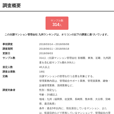
調査概要
サンプル数
314
人
この分譲マンション管理会社 九州ランキングは、オリコンの以下の調査に基づいています。
事前調査
2018/03/14～2018/06/08
調査期間
2018/06/11～2018/06/18
更新日
2018/09/03
サンプル数
314人（分譲マンション管理会社 首都圏、東海、近畿、九州調
査を含む総サンプル数6,009人）
規定人数
40人以上
調査企業数
18社
定義
分譲マンションの管理を行う企業を対象とする。
管理業務内容は、管理組合サポート業務、管理員業務、建物・
設備管理業務、清掃業務など。
調査対象者
性別：指定なし
年齢：20歳以上
地域：九州（福岡県、佐賀県、長崎県、熊本県、大分県、宮崎
県、鹿児島県）
条件：過去5年以内に、現在居住しているマンション、また
は、投資目的などで所有しているマンションで、管理組合の理