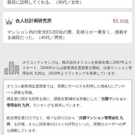
親切に説明してくれる。（30代／女性）
合人社計画研究所
61
.33
点
マンション内の蛍光灯LED化の際、見積りが一番安く、感動す
る値段だった。（40代／男性）
オリコンランキングは、株式会社オリコンを前身企業に1967年より
スタート。2006年からは顧客満足度調査を開始。分譲マンション管
理会社 九州は、2018年よりランキングを発表しています。
オリコン顧客満足度調査では、実際にサービスを利用した
314
人にアンケ
ート調査を実施。
満足度に関する回答を基に、調査企業
18
社を対象にした「
分譲マンション
管理会社 九州
」ランキングを発表しています。
総合満足度だけでなく、様々な切り口から「
分譲マンション管理会社 九
州
」を評価。さらに回答者の口コミや評判といった、実際のユーザーの声
も掲載しています。