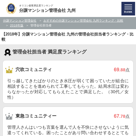
オリコン顧客満足度ランキング
分譲マンション管理会社 九州
分譲マンション管理会社
おすすめの分譲マンション管理会社 九州ランキング・比較
2018年版
管理会社担当者
【2018年】分譲マンション管理会社 九州の管理会社担当者ランキング・比
較
管理会社担当者 満足度ランキング
穴吹コミュニティ
69
.88
点
引っ越してきたばかりのとき水圧が弱くて困っていたが組合に
相談することを進められて工事してもらった。結局水圧は変わ
らなかったが対応してもらえたことで満足した。（30代／女
性）
東急コミュニティー
67
.78
点
管理人さんはいつも言葉を選んで人を不快にさせないように気
遣ってくれている。困ったことがあり問い合わせするととても