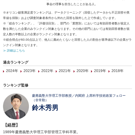
事会の理事を担当したことがある人。
※オリコン顧客満足度ランキングは、データクリーニング（回収したデータから不正回答や異
常値を排除）および調査対象者条件から外れた回答を除外した上で作成しています。
※「総合ランキング」、「評価項目別」、部門の「業態別」においては有効回答者数が規定人
数を満たした企業のみランクイン対象となります。その他の部門においては有効回答者数が規
定人数の半数以上の企業がランクイン対象となります。
※総合得点が60.00点以上で、他人に薦めたくないと回答した人の割合が基準値以下の企業がラ
ンクイン対象となります。
≫ 詳細はこちら
過去ランキング
2024年
2023年
2022年
2021年
2020年
2019年
2018年
ランキング監修
慶應義塾大学理工学部教授／内閣府 上席科学技術政策フェロー
（非常勤）
鈴木秀男
【経歴】
1989年慶應義塾大学理工学部管理工学科卒業。