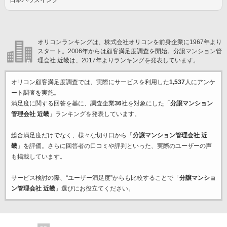
日本ハウズイング
オリコンランキングは、株式会社オリコンを前身企業に1967年より
スタート。2006年からは顧客満足度調査を開始。分譲マンション管
理会社 近畿は、2017年よりランキングを発表しています。
オリコン顧客満足度調査では、実際にサービスを利用した
1,537
人にアンケ
ート調査を実施。
満足度に関する回答を基に、調査企業
36
社を対象にした「
分譲マンション
管理会社 近畿
」ランキングを発表しています。
総合満足度だけでなく、様々な切り口から「
分譲マンション管理会社 近
畿
」を評価。さらに回答者の口コミや評判といった、実際のユーザーの声
も掲載しています。
サービス検討の際、“ユーザー満足度”からも比較することで「
分譲マンショ
ン管理会社 近畿
」選びにお役立てください。