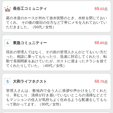
長谷工コミュニティ
69
.02
点
庭の水道のホースが外れて放水状態のとき、水栓を閉じておい
てくれ、 その後の復旧の仕方など丁寧にメモを入れておいてい
ただきました。（50代／女性）
東急コミュニティー
68
.80
点
現在の管理人ではなく、その前の管理人さんがとてもいい方だ
った。相談に乗ってもらったり、迅速に対応してくれたり、転
勤で長期間家をあけていたが、ポストに溜まったチラシを捨て
てくれたりしていた。（40代／女性）
大和ライフネクスト
68
.76
点
管理人さんは、敷地内で会う人に挨拶や声かけをしてくれた
り、草むしり、清掃が行き届いていないところの清掃などとて
もマンションの住人が気持ちよく住めるような配慮をしてもら
って助かってます。（30代／女性）