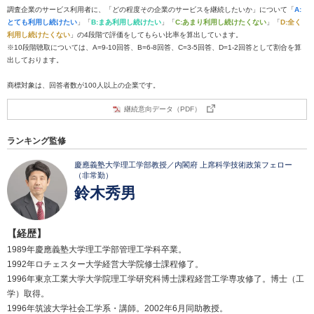
調査企業のサービス利用者に、「どの程度その企業のサービスを継続したいか」について「
A:
とても利用し続けたい
」「
B:まあ利用し続けたい
」「
C:あまり利用し続けたくない
」「
D:全く
利用し続けたくない
」の4段階で評価をしてもらい比率を算出しています。
※10段階聴取については、A=9-10回答、B=6-8回答、C=3-5回答、D=1-2回答として割合を算
出しております。
商標対象は、回答者数が100人以上の企業です。
継続意向データ（PDF）
ランキング監修
慶應義塾大学理工学部教授／内閣府 上席科学技術政策フェロー
（非常勤）
鈴木秀男
【経歴】
1989年慶應義塾大学理工学部管理工学科卒業。
1992年ロチェスター大学経営大学院修士課程修了。
1996年東京工業大学大学院理工学研究科博士課程経営工学専攻修了。博士（工
学）取得。
1996年筑波大学社会工学系・講師。2002年6月同助教授。