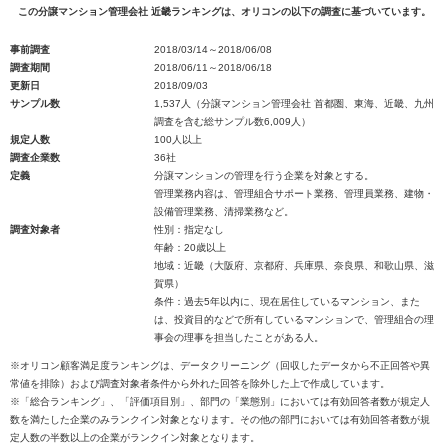
この分譲マンション管理会社 近畿ランキングは、オリコンの以下の調査に基づいています。
事前調査
2018/03/14～2018/06/08
調査期間
2018/06/11～2018/06/18
更新日
2018/09/03
サンプル数
1,537人（分譲マンション管理会社 首都圏、東海、近畿、九州
調査を含む総サンプル数6,009人）
規定人数
100人以上
調査企業数
36社
定義
分譲マンションの管理を行う企業を対象とする。
管理業務内容は、管理組合サポート業務、管理員業務、建物・
設備管理業務、清掃業務など。
調査対象者
性別：指定なし
年齢：20歳以上
地域：近畿（大阪府、京都府、兵庫県、奈良県、和歌山県、滋
賀県）
条件：過去5年以内に、現在居住しているマンション、また
は、投資目的などで所有しているマンションで、管理組合の理
事会の理事を担当したことがある人。
※オリコン顧客満足度ランキングは、データクリーニング（回収したデータから不正回答や異
常値を排除）および調査対象者条件から外れた回答を除外した上で作成しています。
※「総合ランキング」、「評価項目別」、部門の「業態別」においては有効回答者数が規定人
数を満たした企業のみランクイン対象となります。その他の部門においては有効回答者数が規
定人数の半数以上の企業がランクイン対象となります。