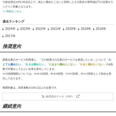
※総合得点が60.00点以上で、他人に薦めたくないと回答した人の割合が基準値以下の企業がラ
ンクイン対象となります。
≫ 詳細はこちら
過去ランキング
2024年
2023年
2022年
2021年
2020年
2019年
2018年
2017年
推奨意向
調査企業のサービス利用者に、「どの程度その企業のサービスを推奨したいか」について「
A:
とても薦めたい
」「
B:まあ薦めたい
」「
C:あまり薦めたくない
」「
D:全く薦めたくない
」の4段
階で評価をしてもらい比率を算出しています。
※10段階聴取については、A=9-10回答、B=6-8回答、C=3-5回答、D=1-2回答として割合を算
出しております。
商標対象は、回答者数が100人以上の企業です。
推奨意向データ（PDF）
継続意向