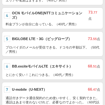
エリアや電波はまずまず。（40代／男性）
73
.77
OCN モバイルONE(NTTコミュニケーション
ズ）
点
料金プランが自分に合っている。（40代／男性）
BIGLOBE LTE・3G（ビッグローブ）
73
.55
点
プロバイダのメールが受信できる。ドコモの半額以下。（50代
／男性）
BB.exciteモバイルLTE（エキサイト）
68
.51
点
とにかく安い！これにつきる。（40代／男性）
U-mobile（U-NEXT）
66
.47
点
通話付きデータ通信契約のため使いやすく、安く契約できた。
通話はあまり使わないけれど、必要なのでよかった。（60代以