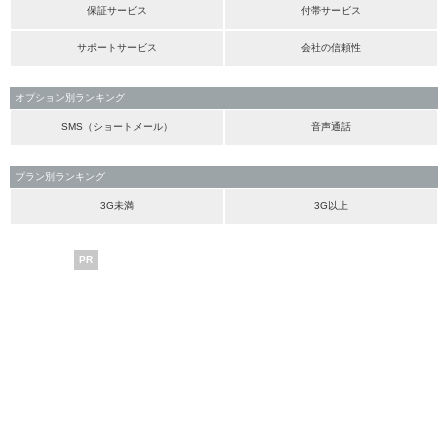
保証サービス
付帯サービス
サポートサービス
会社の信頼性
オプション別ランキング
SMS（ショートメール）
音声通話
プラン別ランキング
3G未満
3G以上
PR