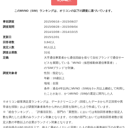
人
このMVNO（SIM）ランキングは、オリコンの以下の調査に基づいています。
事前調査
2015/06/16～2015/08/27
調査期間
2015/08/28～2015/09/04
2014/10/08～2014/10/15
更新日
2015/12/01
回答者数
3,842人
規定人数
80人以上
調査企業数
31社
定義
大手通信事業者から通信回線を借りて自社ブランドで通信サー
ビスを展開している「MVNO（仮想移動体通信事業者）」
の“SIMブランド”が対象。
調査対象者
性別：指定なし
年齢：18歳以上
地域：全国
条件：過去4年以内にMVNO（SIM)を3ヶ月以上継続して利用し
たことがあり、かつMVNO（SIM)の選定に関与した人
※オリコン顧客満足度ランキングは、データクリーニング（回収したデータから不正回答や異
常値を排除）および調査対象者条件から外れた回答を除外した上で作成しています。
※「総合ランキング」、「評価項目別」、部門の「業態別」においては有効回答者数が規定人
数を満たした企業のみランクイン対象となります。その他の部門においては有効回答者数が規
定人数の半数以上の企業がランクイン対象となります。
※総合得点が60.00点以上で、他人に薦めたくないと回答した人の割合が基準値以下の企業がラ