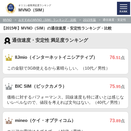
オリコン顧客満足度ランキング
MVNO（SIM）
MVNO
おすすめのMVNO（SIM）ランキング・比較
2015年版
通信速度・安定性
【2015年】MVNO（SIM）の通信速度・安定性ランキング・比較
通信速度・安定性 満足度ランキング
IIJmio（インターネットイニシアティブ）
76
.51
点
この金額で3GB使えるから素晴らしい。（10代／男性）
BIC SIM（ビックカメラ）
75
.95
点
価格に対するパフォーマンス。回線速度も特に遅いとは感じな
いレベルなので、値段を考えれば文句はない。（40代／男性）
mineo（ケイ・オプティコム）
73
.89
点