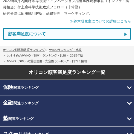
2023年4月内閣府 科学技術・イノベーション推進事務局参事官（インフラ・防
災担当）付上席科学技術政策フェロー（非常勤）
研究分野は応用統計解析、品質管理、マーケティング。
≫鈴木研究室についての詳細はこちら
顧客満足度について
オリコン顧客満足度ランキング
MVNOランキング・比較
おすすめのMVNO（SIM）ランキング・比較
2015年版
MVNO（SIM）の通信速度・安定性ランキング・口コミ情報
オリコン顧客満足度
ランキング一覧
保険
関連ランキング
金融
関連ランキング
塾
関連ランキング
スクール