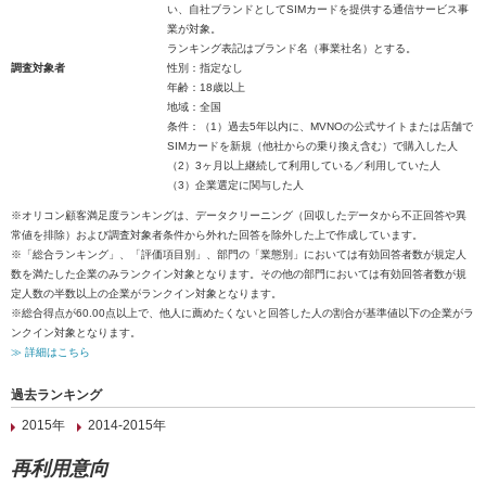
い、自社ブランドとしてSIMカードを提供する通信サービス事
業が対象。
ランキング表記はブランド名（事業社名）とする。
調査対象者
性別：指定なし
年齢：18歳以上
地域：全国
条件：（1）過去5年以内に、MVNOの公式サイトまたは店舗で
SIMカードを新規（他社からの乗り換え含む）で購入した人
（2）3ヶ月以上継続して利用している／利用していた人
（3）企業選定に関与した人
※オリコン顧客満足度ランキングは、データクリーニング（回収したデータから不正回答や異
常値を排除）および調査対象者条件から外れた回答を除外した上で作成しています。
※「総合ランキング」、「評価項目別」、部門の「業態別」においては有効回答者数が規定人
数を満たした企業のみランクイン対象となります。その他の部門においては有効回答者数が規
定人数の半数以上の企業がランクイン対象となります。
※総合得点が60.00点以上で、他人に薦めたくないと回答した人の割合が基準値以下の企業がラ
ンクイン対象となります。
≫ 詳細はこちら
過去ランキング
2015年
2014-2015年
再利用意向