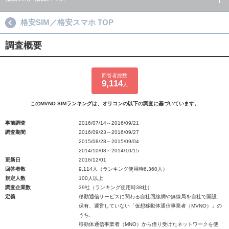
格安SIM／格安スマホ TOP
調査概要
回答者総数
9,114
人
このMVNO SIMランキングは、オリコンの以下の調査に基づいています。
事前調査
2016/07/14～2016/09/21
調査期間
2016/09/23～2016/09/27
2015/08/28～2015/09/04
2014/10/08～2014/10/15
更新日
2016/12/01
回答者数
9,114人（ランキング使用時6,360人）
規定人数
100人以上
調査企業数
39社（ランキング使用時38社）
定義
移動通信サービスに関わる自社回線網や無線局を自社で開設、
保有、運営していない「仮想移動体通信事業者（MVNO）」の
うち、
移動体通信事業者（MNO）から借り受けたネットワークを使