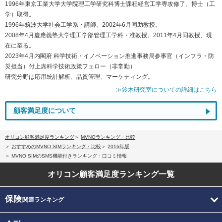
1996年東京工業大学大学院理工学研究科博士課程経営工学専攻修了。博士（工
学）取得。
1996年筑波大学社会工学系・講師。2002年6月同助教授。
2008年4月慶應義塾大学理工学部管理工学科・准教授。2011年4月同教授、現
在に至る。
2023年4月内閣府 科学技術・イノベーション推進事務局参事官（インフラ・防
災担当）付上席科学技術政策フェロー（非常勤）
研究分野は応用統計解析、品質管理、マーケティング。
≫鈴木研究室についての詳細はこちら
顧客満足度について
オリコン顧客満足度ランキング
MVNOランキング・比較
おすすめのMVNO SIMランキング・比較
2016年版
MVNO SIMのSMS機能付きランキング・口コミ情報
オリコン顧客満足度
ランキング一覧
保険
関連ランキング