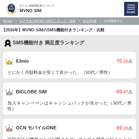
オリコン顧客満足度ランキング
MVNO SIM
MVNO
おすすめのMVNO SIMランキング・比較
2016年版
SMS機能付き
【2016年】MVNO SIMのSMS機能付きランキング・比較
SMS機能付き 満足度ランキング
70
IIJmio
.15
点
とにかく月額料金が安くて良かった。（50代／男性）
69
BIGLOBE SIM
.47
点
加入キャンペーンはキャッシュバックが良かった（30代／男
性）
OCN モバイルONE
69
.33
点