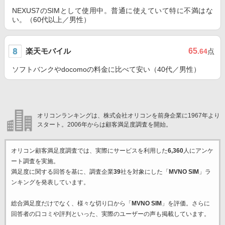
NEXUS7のSIMとして使用中。普通に使えていて特に不満はな
い。（60代以上／男性）
楽天モバイル
65
.64
点
ソフトバンクやdocomoの料金に比べて安い（40代／男性）
オリコンランキングは、株式会社オリコンを前身企業に1967年より
スタート。2006年からは顧客満足度調査を開始。
オリコン顧客満足度調査では、実際にサービスを利用した
6,360
人にアンケ
ート調査を実施。
満足度に関する回答を基に、調査企業
39
社を対象にした「
MVNO SIM
」ラ
ンキングを発表しています。
総合満足度だけでなく、様々な切り口から「
MVNO SIM
」を評価。さらに
回答者の口コミや評判といった、実際のユーザーの声も掲載しています。