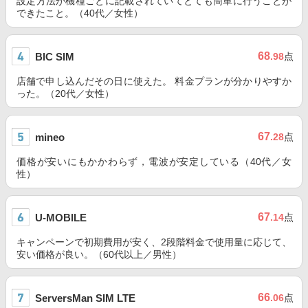
設定方法が機種ごとに記載されていてとても簡単に行うことが
できたこと。（40代／女性）
68
BIC SIM
.98
点
店舗で申し込んだその日に使えた。 料金プランが分かりやすか
った。（20代／女性）
67
mineo
.28
点
価格が安いにもかかわらず，電波が安定している（40代／女
性）
67
U-MOBILE
.14
点
キャンペーンで初期費用が安く、2段階料金で使用量に応じて、
安い価格が良い。（60代以上／男性）
66
ServersMan SIM LTE
.06
点