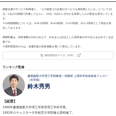
調査企業のサービス利用者に、「どの程度その企業のサービスを再利用したいか」について10
点～1点の10段階で評価してもらい、10点～6点のいずれかを回答した人の割合を算出していま
す。
※10段階聴取については、A=9-10回答、B=6-8回答、C=3-5回答、D=1-2回答として割合を算
出しております。
商標対象は、回答者数が100人以上で、10点または9点とした回答者が20％以上を占めている企
業です。
※再利用意向の％は、各選択肢の回答者数を用いて算出しています。
再利用意向データ（PDF）
ランキング監修
慶應義塾大学理工学部教授／内閣府 上席科学技術政策フェロー
（非常勤）
鈴木秀男
【経歴】
1989年慶應義塾大学理工学部管理工学科卒業。
1992年ロチェスター大学経営大学院修士課程修了。