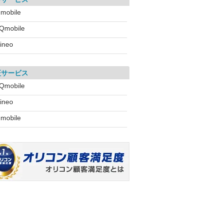
!mobile
Qmobile
ineo
証サービス
Qmobile
ineo
!mobile