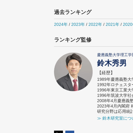
過去ランキング
2024年
/
2023年
/
2022年
/
2021年
/
202
ランキング監修
慶應義塾大学理工学
鈴木秀男
【経歴】
1989年慶應義塾
1992年ロチェス
1996年東京工業
1996年筑波大学
2008年4月慶應
2023年4月内閣
研究分野は応用統
≫ 鈴木研究室につ