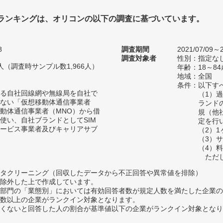
Mランキングは、オリコンの以下の調査に基づいています。
8
調査期間
2021/07/09～2
調査対象者
性別：指定な
60人（調査時サンプル数1,966人）
年齢：18～84
地域：全国
条件：以下す
る自社回線網や無線局を自社で
（1）
ない「仮想移動体通信事業者
ランド
移動体通信事業者（MNO）から借
規（他
使い、自社ブランドとしてSIM
定を行
ービス事業者及びキャリアサブ
（2）
（3）
（4）
ただし
タクリーニング（回収したデータから不正回答や異常値を排除）
除外した上で作成しています。
部門の「業態別」においては有効回答者数が規定人数を満たした企業の
数以上の企業がランクイン対象となります。
めたくないと回答した人の割合が基準値以下の企業がランクイン対象とな