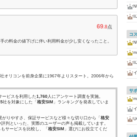
I
69
.8
点
コ
大手の料金の値下げに伴い利用料金が少し安くなったこと。
m
I
オリコンを前身企業に1967年よりスタート。2006年から
サ
サービスを利用した
1,760
人にアンケート調査を実施。
m
25
社を対象にした「
格安SIM
」ランキングを発表していま
繋がりやすさ、保証サービスなど様々な切り口から「
格安
U
や評判といった、実際のユーザーの声も掲載しています。
らもサービスを比較し、「
格安SIM
」選びにお役立てくだ
付