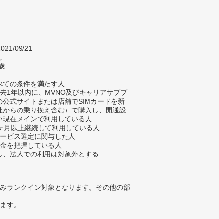
021/09/21
し
歳
べての条件を満たす人
過去1年以内に、MVNO及びキャリアサブブ
の公式サイトまたは店舗でSIMカードを新
社からの乗り換え含む）で購入し、開通設
い現在メインで利用している人
1ヶ月以上継続して利用している人
サービス選定に関与した人
料金を把握している人
、法人での利用は対象外とする
みランクイン対象となります。その他の部
ります。