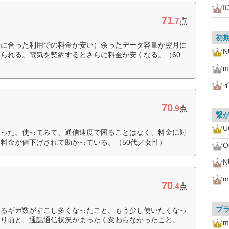
I
71
.7
点
初
分に合った利用での料金が安い）余ったデータ容量が翌月に
られる。電気を契約するとさらに料金が安くなる。（60
m
70
.9
点
繋
U
なった。使ってみて、通信速度で困ることはなく、料金に対
料金が値下げされて助かっている。（50代／女性）
O
m
70
.4
点
プ
きるギガ数がすこし多くなったこと。もう少し使いたくなっ
まり前と、通話通信状況がまったく変わらなかったこと。
m