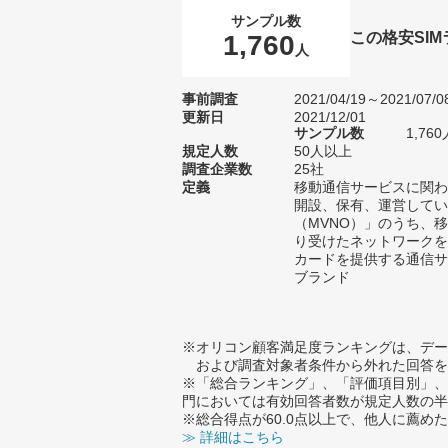
サンプル数
この格安SI
1,760
人
事前調査
2021/04/19～2021/07/0
更新日
2021/12/01
サンプル数
1,7
規定人数
50人以上
調査企業数
25社
定義
移動通信サービスに関わ
開設、保有、運営してい
（MVNO）」のうち、
り受けたネットワークを
カードを提供する通信サ
ブランド
※オリコン顧客満足度ランキングは、デー
および調査対象者条件から外れた回答を
※「総合ランキング」、「評価項目別」、
門においては有効回答者数が規定人数の半
※総合得点が60.0点以上で、他人に薦
≫ 詳細はこちら