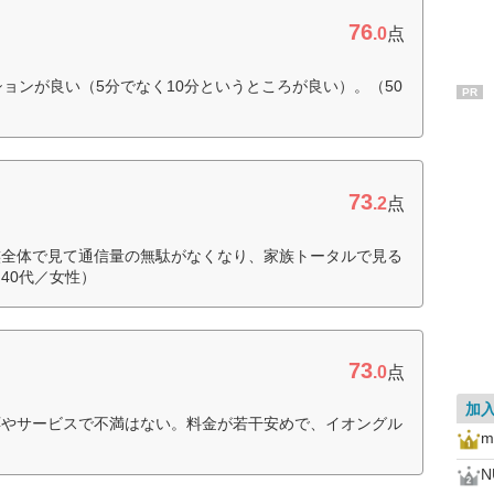
76
.0
点
ョンが良い（5分でなく10分というところが良い）。（50
PR
73
.2
点
族全体で見て通信量の無駄がなくなり、家族トータルで見る
40代／女性）
73
.0
点
加
応やサービスで不満はない。料金が若干安めで、イオングル
m
）