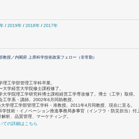
0年
/
2019年
/
2018年
/
2017年
部教授／内閣府 上席科学技術政策フェロー（非常勤）
大学理工学部管理工学科卒業。
ター大学経営大学院修士課程修了。
大学大学院理工学研究科博士課程経営工学専攻修了。博士（工学）取得。
社会工学系・講師。2002年6月同助教授。
義塾大学理工学部管理工学科・准教授。2011年4月同教授、現在に至る。
府 科学技術・イノベーション推進事務局参事官（インフラ・防災担当）
計解析、品質管理、マーケティング。
いての詳細はこちら