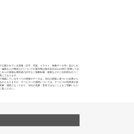
で公開されている情報（文字、写真、イラスト、画像データ等）及びこれ
・編集および構造などについての著作権は株式会社oricon MEに帰属してお
これらの情報を権利者の許可なく無断転載・複製などの二次利用を行うこ
禁じております。
で掲載しているすべての情報やデータは、当社の調査に基づいた結果から
ものとなりますが、サービスへの感想については、サービスの利用者が提
見解・感想となっており、当社の見解・意見ではないことをご理解いただ
ご覧ください。