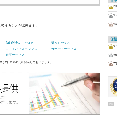
Y
U
m
比較することが出来ます。
保
初期設定のしやすさ
繋がりやすさ
U
コストパフォーマンス
サポートサービス
m
保証サービス
業が2社未満のため発表しておりません。
Y
PR