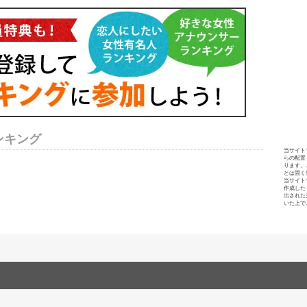
ンキング
当サイト
らの配置
ります。
とは固く
当サイト
作成した
出された
いた上で