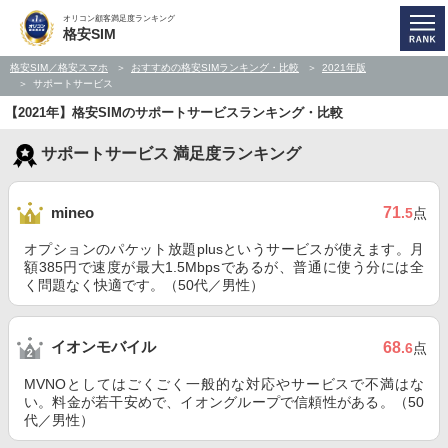
オリコン顧客満足度ランキング
格安SIM
格安SIM／格安スマホ
おすすめの格安SIMランキング・比較
2021年版
サポートサービス
【2021年】格安SIMのサポートサービスランキング・比較
サポートサービス 満足度ランキング
71
mineo
.5
点
オプションのパケット放題plusというサービスが使えます。月
額385円で速度が最大1.5Mbpsであるが、普通に使う分には全
く問題なく快適です。（50代／男性）
イオンモバイル
68
.6
点
MVNOとしてはごくごく一般的な対応やサービスで不満はな
い。料金が若干安めで、イオングループで信頼性がある。（50
代／男性）