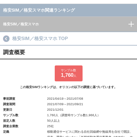
格安SIM／格安スマホ関連ランキング
格安SIM／格安スマホ
格安SIM／格安スマホ TOP
調査概要
サンプル数
1,760
人
この格安SIMランキングは、オリコンの以下の調査に基づいています。
事前調査
2021/04/19～2021/07/08
調査期間
2021/07/09～2021/09/21
更新日
2021/12/01
サンプル数
1,760人（調査時サンプル数1,966人）
規定人数
50人以上
調査企業数
25社
定義
移動通信サービスに関わる自社回線網や無線局を自社で開設、