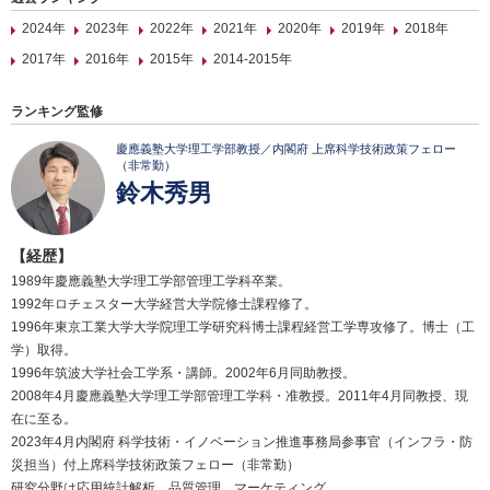
2024年
2023年
2022年
2021年
2020年
2019年
2018年
2017年
2016年
2015年
2014-2015年
ランキング監修
慶應義塾大学理工学部教授／内閣府 上席科学技術政策フェロー
（非常勤）
鈴木秀男
【経歴】
1989年慶應義塾大学理工学部管理工学科卒業。
1992年ロチェスター大学経営大学院修士課程修了。
1996年東京工業大学大学院理工学研究科博士課程経営工学専攻修了。博士（工
学）取得。
1996年筑波大学社会工学系・講師。2002年6月同助教授。
2008年4月慶應義塾大学理工学部管理工学科・准教授。2011年4月同教授、現
在に至る。
2023年4月内閣府 科学技術・イノベーション推進事務局参事官（インフラ・防
災担当）付上席科学技術政策フェロー（非常勤）
研究分野は応用統計解析、品質管理、マーケティング。