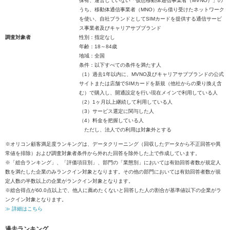
保有、運営していない「仮想移動体通信事業者（MVNO）」の
うち、移動体通信事業者（MNO）から借り受けたネットワーク
を使い、自社ブランドとしてSIMカードを提供する通信サービ
ス事業者及びキャリアサブブランド
調査対象者
性別：指定なし
年齢：18～84歳
地域：全国
条件：以下すべての条件を満たす人
（1）過去1年以内に、MVNO及びキャリアサブブランドの公式
サイトまたは店舗でSIMカードを新規（他社からの乗り換え含
む）で購入し、開通設定を行い現在メインで利用している人
（2）1ヶ月以上継続して利用している人
（3）サービス選定に関与した人
（4）料金を把握している人
ただし、法人での利用は対象外とする
※オリコン顧客満足度ランキングは、データクリーニング（回収したデータから不正回答や異
常値を排除）および調査対象者条件から外れた回答を除外した上で作成しています。
※「総合ランキング」、「評価項目別」、部門の「業態別」においては有効回答者数が規定人
数を満たした企業のみランクイン対象となります。その他の部門においては有効回答者数が規
定人数の半数以上の企業がランクイン対象となります。
※総合得点が60.0点以上で、他人に薦めたくないと回答した人の割合が基準値以下の企業がラ
ンクイン対象となります。
≫ 詳細はこちら
過去ランキング