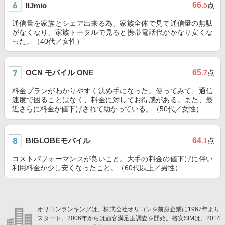
66
IIJmio
.5
点
通信量を家族とシェア出来る為、家族全体で見て通信量の無駄
がなくなり、家族トータルで見ると携帯電話代がかなり安くな
った。（40代／女性）
OCN モバイル ONE
65
.7
点
料金プランがわかりやすく決め手になった。使ってみて、通信
速度で困ることはなく、料金に対してお得感がある。また、最
近さらに料金が値下げされて助かっている。（50代／女性）
BIGLOBEモバイル
64
.1
点
コストパフォーマンスが良いこと。大手の料金の値下げに伴い
利用料金が少し安くなったこと。（60代以上／男性）
オリコンランキングは、株式会社オリコンを前身企業に1967年より
スタート。2006年からは顧客満足度調査を開始。格安SIMは、2014