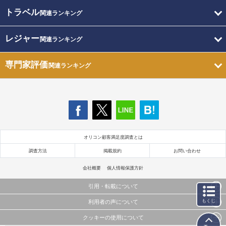
トラベル
関連ランキング
レジャー
関連ランキング
専門家評価
関連ランキング
オリコン顧客満足度調査とは
調査方法
掲載規約
お問い合わせ
会社概要
個人情報保護方針
引用・転載について
もくじ
利用者の声について
当サイトで公開されている情報（文字、写真、イラスト、画像データ等）及びこれらの配置・
編集および構造などについての著作権は株式会社oricon MEに帰属しております。
クッキーの使用について
当サイトに掲載している内容はすべてサービスの利用者が提出された見解・感想です。
これらの情報を権利者の許可なく無断転載・複製などの二次利用を行うことは固く禁じており