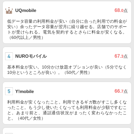
68
UQmobile
.0
点
低データ容量の利用料金が安い（自分に合った利用での料金が
安い）余ったデータ容量が翌月に繰り越せる。店舗でのサポー
トが受けられる。電気を契約するとさらに料金が安くなる。
（60代以上／男性）
NUROモバイル
67
.3
点
基本料金が安い。10分かけ放題オプションが良い（5分でなく
10分というところが良い）。（50代／男性）
66
Y!mobile
.7
点
利用料金が安くなったこと。利用できるギガ数がすこし多くな
ったこと。もう少し使いたくなっても利用料金が少額ですむこ
と。あまり前と、通話通信状況がまったく変わらなかったこ
と。（40代／女性）