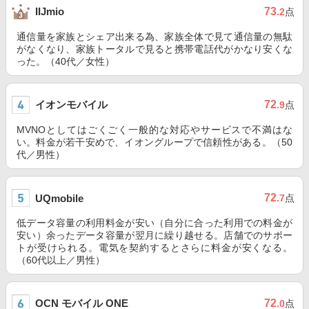
73
IIJmio
.2
点
通信量を家族とシェア出来る為、家族全体で見て通信量の無駄
がなくなり、家族トータルで見ると携帯電話代がかなり安くな
った。（40代／女性）
イオンモバイル
72
.9
点
MVNOとしてはごくごく一般的な対応やサービスで不満はな
い。料金が若干安めで、イオングループで信頼性がある。（50
代／男性）
72
UQmobile
.7
点
低データ容量の利用料金が安い（自分に合った利用での料金が
安い）余ったデータ容量が翌月に繰り越せる。店舗でのサポー
トが受けられる。電気を契約するとさらに料金が安くなる。
（60代以上／男性）
OCN モバイル ONE
72
.0
点