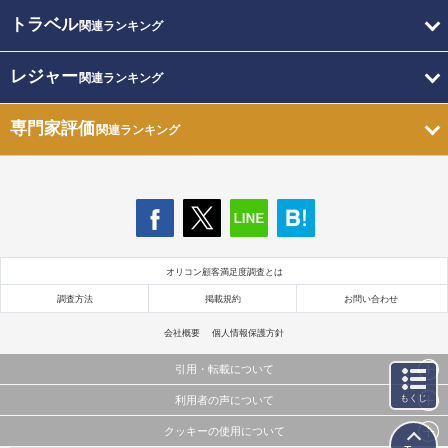
トラベル
関連ランキング
レジャー
関連ランキング
専門家評価
関連ランキング
オリコン顧客満足度調査とは
調査方法
掲載規約
お問い合わせ
会社概要
個人情報保護方針
引用・転載について
もくじ
利用者の声について
当サイトで公開されている情報（文字、写真、イラスト、画像データ等）及びこれらの配置・
編集および構造などについての著作権は株式会社oricon MEに帰属しております。
クッキーの使用について
当サイトに掲載している内容はすべてサービスの利用者が提出された見解・感想です。
これらの情報を権利者の許可なく無断転載・複製などの二次利用を行うことは固く禁じており