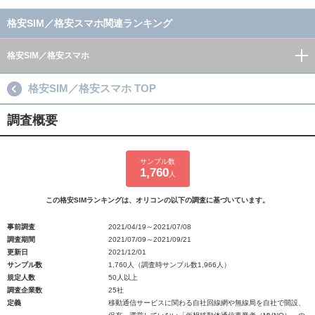
格安SIM／格安スマホ関連ランキング
格安SIM／格安スマホ
格安SIM／格安スマホ TOP
調査概要
サンプル数
1,760
人
この格安SIMランキングは、オリコンの以下の調査に基づいています。
事前調査
2021/04/19～2021/07/08
調査期間
2021/07/09～2021/09/21
更新日
2021/12/01
サンプル数
1,760人（調査時サンプル数1,966人）
規定人数
50人以上
調査企業数
25社
定義
移動通信サービスに関わる自社回線網や無線局を自社で開設、