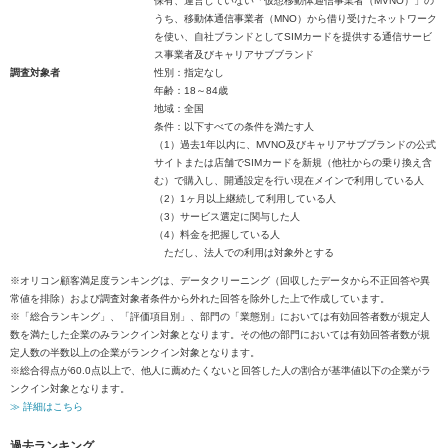
保有、運営していない「仮想移動体通信事業者（MVNO）」の
うち、移動体通信事業者（MNO）から借り受けたネットワーク
を使い、自社ブランドとしてSIMカードを提供する通信サービ
ス事業者及びキャリアサブブランド
調査対象者
性別：指定なし
年齢：18～84歳
地域：全国
条件：以下すべての条件を満たす人
（1）過去1年以内に、MVNO及びキャリアサブブランドの公式
サイトまたは店舗でSIMカードを新規（他社からの乗り換え含
む）で購入し、開通設定を行い現在メインで利用している人
（2）1ヶ月以上継続して利用している人
（3）サービス選定に関与した人
（4）料金を把握している人
ただし、法人での利用は対象外とする
※オリコン顧客満足度ランキングは、データクリーニング（回収したデータから不正回答や異
常値を排除）および調査対象者条件から外れた回答を除外した上で作成しています。
※「総合ランキング」、「評価項目別」、部門の「業態別」においては有効回答者数が規定人
数を満たした企業のみランクイン対象となります。その他の部門においては有効回答者数が規
定人数の半数以上の企業がランクイン対象となります。
※総合得点が60.0点以上で、他人に薦めたくないと回答した人の割合が基準値以下の企業がラ
ンクイン対象となります。
≫ 詳細はこちら
過去ランキング