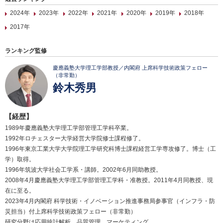
2024年
2023年
2022年
2021年
2020年
2019年
2018年
2017年
ランキング監修
慶應義塾大学理工学部教授／内閣府 上席科学技術政策フェロー
（非常勤）
鈴木秀男
【経歴】
1989年慶應義塾大学理工学部管理工学科卒業。
1992年ロチェスター大学経営大学院修士課程修了。
1996年東京工業大学大学院理工学研究科博士課程経営工学専攻修了。博士（工
学）取得。
1996年筑波大学社会工学系・講師。2002年6月同助教授。
2008年4月慶應義塾大学理工学部管理工学科・准教授。2011年4月同教授、現
在に至る。
2023年4月内閣府 科学技術・イノベーション推進事務局参事官（インフラ・防
災担当）付上席科学技術政策フェロー（非常勤）
研究分野は応用統計解析、品質管理、マーケティング。