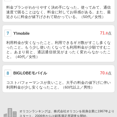
料金プランがわかりやすく決め手になった。使ってみて、通信
速度で困ることはなく、料金に対してお得感がある。また、最
近さらに料金が値下げされて助かっている。（50代／女性）
71
Y!mobile
.8
点
利用料金が安くなったこと。利用できるギガ数がすこし多くな
ったこと。もう少し使いたくなっても利用料金が少額ですむこ
と。あまり前と、通話通信状況がまったく変わらなかったこ
と。（40代／女性）
BIGLOBEモバイル
70
.6
点
コストパフォーマンスが良いこと。大手の料金の値下げに伴い
利用料金が少し安くなったこと。（60代以上／男性）
オリコンランキングは、株式会社オリコンを前身企業に1967年より
スタート。2006年からは顧客満足度調査を開始。