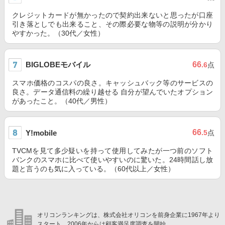
クレジットカードが無かったので契約出来ないと思ったが口座
引き落としでも出来ること、その際必要な物等の説明が分かり
やすかった。（30代／女性）
BIGLOBEモバイル
66
.6
点
スマホ価格のコスパの良さ。キャッシュバック等のサービスの
良さ。データ通信料の繰り越せる 自分が望んでいたオプション
があったこと。（40代／男性）
66
Y!mobile
.5
点
TVCMを見て多少疑いを持って使用してみたが一つ前のソフト
バンクのスマホに比べて使いやすいのに驚いた。24時間話し放
題と言うのも気に入っている。（60代以上／女性）
オリコンランキングは、株式会社オリコンを前身企業に1967年より
スタート。2006年からは顧客満足度調査を開始。