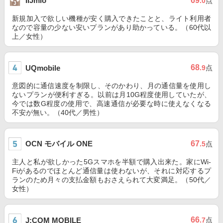
69
IIJmio
.0
点
新規加入で欲しい機種が安く購入できたことと、ライト利用者
なので容量の少ない安いプランがあり助かっている。（60代以
上／女性）
68
UQmobile
.9
点
意図的に通信速度を制限し、そのかわり、月の通信量を使用し
ないプランが便利すぎる。以前は月10G程度使用していたが、
今では数G程度の使用で、高速通信が必要な時に使えなくなる
不安が無い。（40代／男性）
OCN モバイル ONE
67
.5
点
主人と私が欲しかった5Gスマホを半額で購入出来た。家にWi-
Fiがあるのでほとんど通信量は使わないが、それに対応するプ
ランのため月々の支払金額もおさえられて大変満足。（50代／
女性）
66
J:COM MOBILE
.7
点