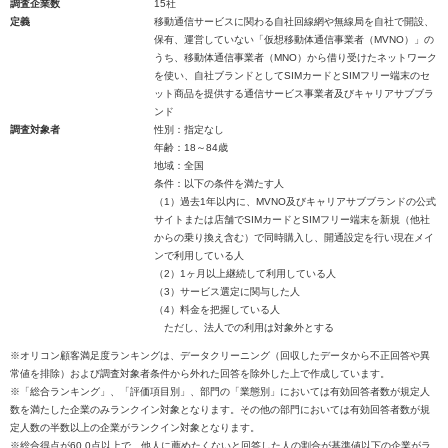
調査企業数
15社
定義
移動通信サービスに関わる自社回線網や無線局を自社で開設、
保有、運営していない「仮想移動体通信事業者（MVNO）」の
うち、移動体通信事業者（MNO）から借り受けたネットワーク
を使い、自社ブランドとしてSIMカードとSIMフリー端末のセ
ット商品を提供する通信サービス事業者及びキャリアサブブラ
ンド
調査対象者
性別：指定なし
年齢：18～84歳
地域：全国
条件：以下の条件を満たす人
（1）過去1年以内に、MVNO及びキャリアサブブランドの公式
サイトまたは店舗でSIMカードとSIMフリー端末を新規（他社
からの乗り換え含む）で同時購入し、開通設定を行い現在メイ
ンで利用している人
（2）1ヶ月以上継続して利用している人
（3）サービス選定に関与した人
（4）料金を把握している人
ただし、法人での利用は対象外とする
※オリコン顧客満足度ランキングは、データクリーニング（回収したデータから不正回答や異
常値を排除）および調査対象者条件から外れた回答を除外した上で作成しています。
※「総合ランキング」、「評価項目別」、部門の「業態別」においては有効回答者数が規定人
数を満たした企業のみランクイン対象となります。その他の部門においては有効回答者数が規
定人数の半数以上の企業がランクイン対象となります。
※総合得点が60.0点以上で、他人に薦めたくないと回答した人の割合が基準値以下の企業がラ