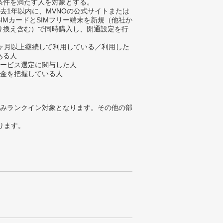
条件を満たす人を対象とする。
過去1年以内に、MVNOの公式サイトまたは
SIMカードとSIMフリー端末を新規（他社か
り換え含む）で同時購入し、開通設定を行
。
1ヶ月以上継続して利用している／利用した
ある人
サービス選定に関与した人
料金を把握している人
みランクイン対象となります。その他の部
ります。