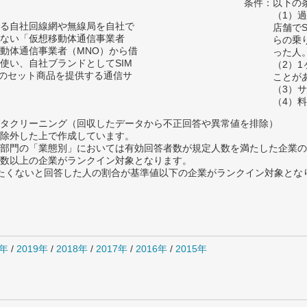
条件：以下の
（1）
る自社回線網や無線局を自社で
店舗で
ない「仮想移動体通信事業者
らの乗
移動体通信事業者（MNO）から借
った人
使い、自社ブランドとしてSIM
（2）
末のセット商品を提供する通信サ
ことが
（3）
（4）
タクリーニング（回収したデータから不正回答や異常値を排除）
除外した上で作成しています。
部門の「業態別」においては有効回答者数が規定人数を満たした企業の
数以上の企業がランクイン対象となります。
薦めたくないと回答した人の割合が基準値以下の企業がランクイン対象とな
0年
/
2019年
/
2018年
/
2017年
/
2016年
/
2015年