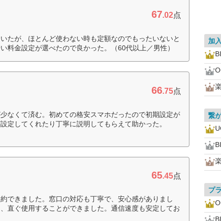
67
.02
点
ていたが、ほとんど使わない時も定額なのでもったいないと
加
い料金設定が選べたので良かった。（60代以上／男性）
B
O
66
.75
点
が少なくて済む。初めての格安スマホだったので初期設定が
繋
が設定してくれたり丁寧に説明してもらえて助かった。
U
B
65
.45
点
プ
契約できました。窓口の対応も丁寧で、安心感がありまし
O
く、直ぐ使用することができました。通信速度も安定してお
B