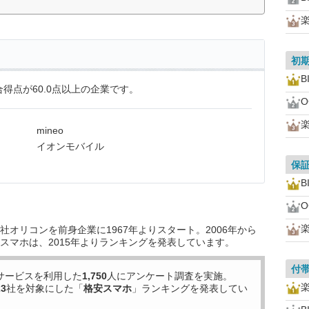
初
B
得点が60.0点以上の企業です。
O
mineo
イオンモバイル
保
B
O
オリコンを前身企業に1967年よりスタート。2006年から
スマホは、2015年よりランキングを発表しています。
付
サービスを利用した
1,750
人にアンケート調査を実施。
23
社を対象にした「
格安スマホ
」ランキングを発表してい