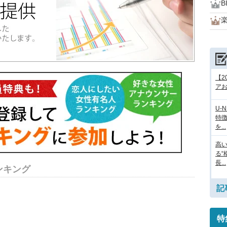
B
【2
アお
U-
特
を...
高
る“
長...
ンキング
記
特