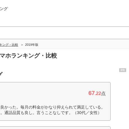
ング
キング・比較
2019年版
スマホランキング・比較
PR
グ
67
.22
点
も良かった。毎月の料金がかなり抑えられて満足している。
。通話品質も良し。言うことなしです。（30代／女性）