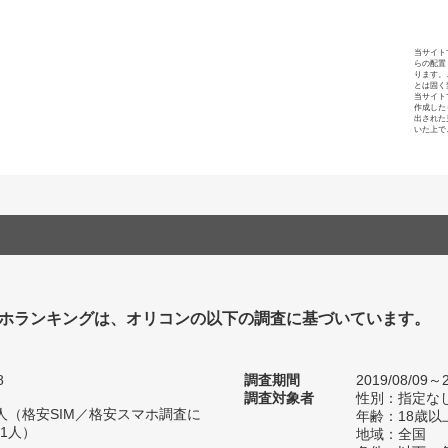
当サイト
らの配置
ります。
とは固く
当サイト
作成した
出された
いた上で
ホランキングは、オリコンの以下の調査に基づいています。
8
調査期間
2019/08/09～2
調査対象者
性別：指定な
50人（格安SIM／格安スマホ調査に
年齢：18歳以
91人）
地域：全国