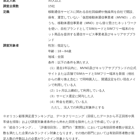
規定人数
50人以上
調査企業数
15社
定義
移動通信サービスに関わる自社回線網や無線局を自社で開設、
保有、運営していない「仮想移動体通信事業者（MVNO）」の
うち、移動体通信事業者（MNO）から借り受けたネットワーク
を使い、自社ブランドとしてSIMカードとSIMフリー端末のセ
ット商品を提供する通信サービス事業者及びキャリアサブブラ
ンド
調査対象者
性別：指定なし
年齢：18～84歳
地域：全国
条件：以下の条件を満たす人
（1）過去1年以内に、MVNO及びキャリアサブブランドの公式
サイトまたは店舗でSIMカードとSIMフリー端末を新規（他社
からの乗り換え含む）で同時購入し、開通設定を行い現在メイ
ンで利用している人
（2）1ヶ月以上継続して利用している人
（3）サービス選定に関与した人
（4）料金を把握している人
ただし、法人での利用は対象外とする
※オリコン顧客満足度ランキングは、データクリーニング（回収したデータから不正回答や異
常値を排除）および調査対象者条件から外れた回答を除外した上で作成しています。
※「総合ランキング」、「評価項目別」、部門の「業態別」においては有効回答者数が規定人
数を満たした企業のみランクイン対象となります。その他の部門においては有効回答者数が規
定人数の半数以上の企業がランクイン対象となります。