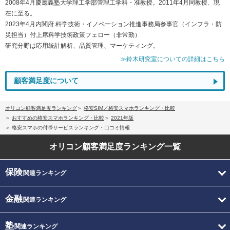
2008年4月慶應義塾大学理工学部管理工学科・准教授。2011年4月同教授、現
在に至る。
2023年4月内閣府 科学技術・イノベーション推進事務局参事官（インフラ・防
災担当）付上席科学技術政策フェロー（非常勤）
研究分野は応用統計解析、品質管理、マーケティング。
≫鈴木研究室についての詳細はこちら
顧客満足度について
オリコン顧客満足度ランキング
格安SIM／格安スマホランキング・比較
おすすめの格安スマホランキング・比較
2021年版
格安スマホの付帯サービスランキング・口コミ情報
オリコン顧客満足度
ランキング一覧
保険
関連ランキング
金融
関連ランキング
塾
関連ランキング