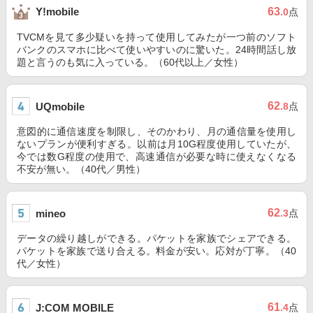
63
Y!mobile
.0
点
TVCMを見て多少疑いを持って使用してみたが一つ前のソフト
バンクのスマホに比べて使いやすいのに驚いた。24時間話し放
題と言うのも気に入っている。（60代以上／女性）
62
UQmobile
.8
点
意図的に通信速度を制限し、そのかわり、月の通信量を使用し
ないプランが便利すぎる。以前は月10G程度使用していたが、
今では数G程度の使用で、高速通信が必要な時に使えなくなる
不安が無い。（40代／男性）
62
mineo
.3
点
データの繰り越しができる。パケットを家族でシェアできる。
パケットを家族で送り合える。料金が安い。応対が丁寧。（40
代／女性）
61
J:COM MOBILE
.4
点