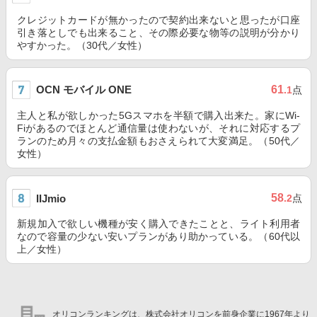
クレジットカードが無かったので契約出来ないと思ったが口座
引き落としでも出来ること、その際必要な物等の説明が分かり
やすかった。（30代／女性）
OCN モバイル ONE
61
.1
点
主人と私が欲しかった5Gスマホを半額で購入出来た。家にWi-
Fiがあるのでほとんど通信量は使わないが、それに対応するプ
ランのため月々の支払金額もおさえられて大変満足。（50代／
女性）
58
IIJmio
.2
点
新規加入で欲しい機種が安く購入できたことと、ライト利用者
なので容量の少ない安いプランがあり助かっている。（60代以
上／女性）
オリコンランキングは、株式会社オリコンを前身企業に1967年より