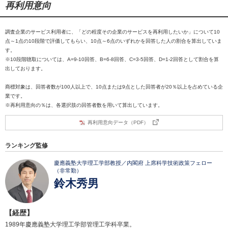
再利用意向
調査企業のサービス利用者に、「どの程度その企業のサービスを再利用したいか」について10
点～1点の10段階で評価してもらい、10点～6点のいずれかを回答した人の割合を算出していま
す。
※10段階聴取については、A=9-10回答、B=6-8回答、C=3-5回答、D=1-2回答として割合を算
出しております。
商標対象は、回答者数が100人以上で、10点または9点とした回答者が20％以上を占めている企
業です。
※再利用意向の％は、各選択肢の回答者数を用いて算出しています。
再利用意向データ（PDF）
ランキング監修
慶應義塾大学理工学部教授／内閣府 上席科学技術政策フェロー
（非常勤）
鈴木秀男
【経歴】
1989年慶應義塾大学理工学部管理工学科卒業。