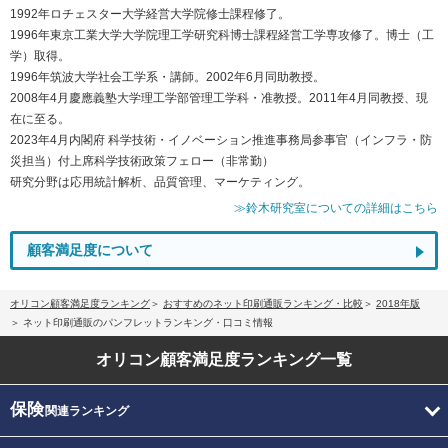
1992年ロチェスター大学経営大学院修士課程修了。
1996年東京工業大学大学院理工学研究科博士課程経営工学専攻修了。博士（工
学）取得。
1996年筑波大学社会工学系・講師。2002年6月同助教授。
2008年4月慶應義塾大学理工学部管理工学科・准教授。2011年4月同教授、現
在に至る。
2023年4月内閣府 科学技術・イノベーション推進事務局参事官（インフラ・防
災担当）付上席科学技術政策フェロー（非常勤）
研究分野は応用統計解析、品質管理、マーケティング。
≫鈴木研究室についての詳細はこちら
顧客満足度について
オリコン顧客満足度ランキング
おすすめのネット印刷通販ランキング・比較
2018年版
ネット印刷通販のパンフレットランキング・口コミ情報
オリコン顧客満足度
ランキング一覧
保険
関連ランキング