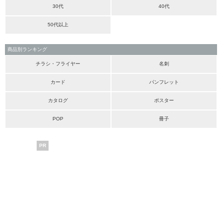
30代
40代
50代以上
商品別ランキング
チラシ・フライヤー
名刺
カード
パンフレット
カタログ
ポスター
POP
冊子
PR