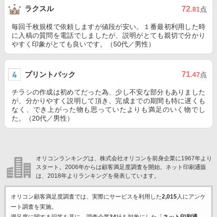
ラクスル
72
.81
点
毎回千枚規模で依頼しますが値段が安い。１番最初利用した時
に入稿の質問を電話でしましたが、説明がとても親切で分かり
やすく印象がとても良いです。（50代／男性）
プリントパック
71
.47
点
チラシの作成は初めてだった為、少し不安な部分もありました
が、分かりやすく説明して頂き、完成までの期間も特に遅くも
なく、でき上がった物も思っていたよりも満足のいく物でし
た。（20代／男性）
オリコンランキングは、株式会社オリコンを前身企業に1967年より
スタート。2006年からは顧客満足度調査を開始。ネット印刷通販
は、2018年よりランキングを発表しています。
オリコン顧客満足度調査では、実際にサービスを利用した
2,015
人にアンケ
ート調査を実施。