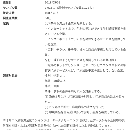
更新日
2018/05/01
サンプル数
2,015人（調査時サンプル数2,128人）
規定人数
100人以上
調査企業数
34社
定義
以下条件を満たす企業を対象とする。
・インターネット上で、印刷の発注ができる印刷通販事業を主
としている企業。
・インターネット上で、印刷を発注できるサービスを提供して
いる企業。
・名刺、チラシ、冊子等、様々な商品の印刷に対応している企
業。
なお、以下のようなサービスを展開している企業は除く。
・写真のネットプリントサービス、コンビニエンスストアの年
賀状印刷サービスなど、印刷通販事業を主としていない企業。
調査対象者
性別：指定なし
年齢：18歳以上
地域：全国
条件：以下の条件を満たす人を対象とする。
(1) 過去１年以内に印刷通販を利用し、印刷商品の注文を行っ
た人。
(2) ビジネス目的で、印刷商品の注文を行った。
(3) 印刷商品を自ら受け取っており、品質を確認している。
※オリコン顧客満足度ランキングは、データクリーニング（回収したデータから不正回答や異
常値を排除）および調査対象者条件から外れた回答を除外した上で作成しています。