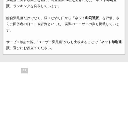
満足度に関する回答を基に、調査企業
34
社を対象にした「
ネット印刷通
販
」ランキングを発表しています。
総合満足度だけでなく、様々な切り口から「
ネット印刷通販
」を評価。さ
らに回答者の口コミや評判といった、実際のユーザーの声も掲載していま
す。
サービス検討の際、“ユーザー満足度”からも比較することで「
ネット印刷通
販
」選びにお役立てください。
PR