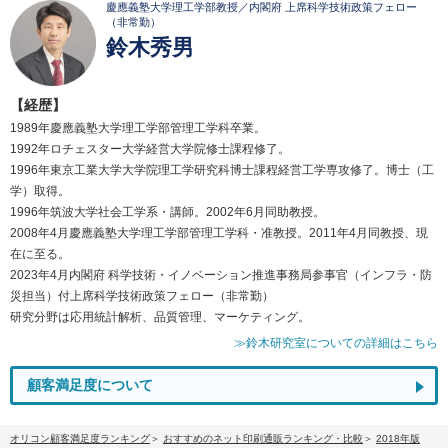
慶應義塾大学理工学部教授／内閣府 上席科学技術政策フェロー
（非常勤）
鈴木秀男
【経歴】
1989年慶應義塾大学理工学部管理工学科卒業。
1992年ロチェスター大学経営大学院修士課程修了。
1996年東京工業大学大学院理工学研究科博士課程経営工学専攻修了。博士（工
学）取得。
1996年筑波大学社会工学系・講師。2002年6月同助教授。
2008年4月慶應義塾大学理工学部管理工学科・准教授。2011年4月同教授、現
在に至る。
2023年4月内閣府 科学技術・イノベーション推進事務局参事官（インフラ・防
災担当）付上席科学技術政策フェロー（非常勤）
研究分野は応用統計解析、品質管理、マーケティング。
≫鈴木研究室についての詳細はこちら
顧客満足度について
オリコン顧客満足度ランキング
おすすめのネット印刷通販ランキング・比較
2018年版