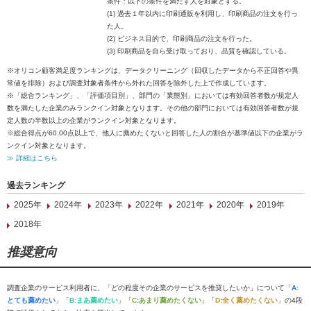
条件：以下の条件を満たす人を対象とする。
(1) 過去１年以内に印刷通販を利用し、印刷商品の注文を行っ
た人。
(2) ビジネス目的で、印刷商品の注文を行った。
(3) 印刷商品を自ら受け取っており、品質を確認している。
※オリコン顧客満足度ランキングは、データクリーニング（回収したデータから不正回答や異
常値を排除）および調査対象者条件から外れた回答を除外した上で作成しています。
※「総合ランキング」、「評価項目別」、部門の「業態別」においては有効回答者数が規定人
数を満たした企業のみランクイン対象となります。その他の部門においては有効回答者数が規
定人数の半数以上の企業がランクイン対象となります。
※総合得点が60.00点以上で、他人に薦めたくないと回答した人の割合が基準値以下の企業がラ
ンクイン対象となります。
≫ 詳細はこちら
過去ランキング
2025年
2024年
2023年
2022年
2021年
2020年
2019年
2018年
推奨意向
調査企業のサービス利用者に、「どの程度その企業のサービスを推奨したいか」について「
A:
とても薦めたい
」「
B:まあ薦めたい
」「
C:あまり薦めたくない
」「
D:全く薦めたくない
」の4段