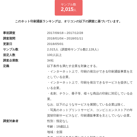
サンプル数
2,015
人
このネット印刷通販ランキングは、オリコンの以下の調査に基づいています。
事前調査
2017/09/18～2017/12/28
調査期間
2018/01/04～2018/01/11
更新日
2018/05/01
サンプル数
2,015人（調査時サンプル数2,128人）
規定人数
100人以上
調査企業数
34社
定義
以下条件を満たす企業を対象とする。
・インターネット上で、印刷の発注ができる印刷通販事業を主
としている企業。
・インターネット上で、印刷を発注できるサービスを提供して
いる企業。
・名刺、チラシ、冊子等、様々な商品の印刷に対応している企
業。
なお、以下のようなサービスを展開している企業は除く。
・写真のネットプリントサービス、コンビニエンスストアの年
賀状印刷サービスなど、印刷通販事業を主としていない企業。
調査対象者
性別：指定なし
年齢：18歳以上
地域：全国