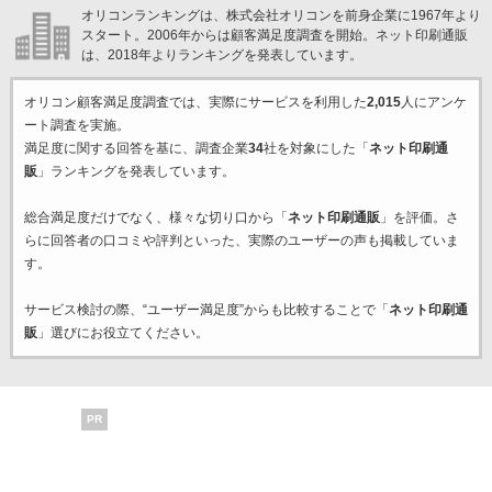
オリコンランキングは、株式会社オリコンを前身企業に1967年より
スタート。2006年からは顧客満足度調査を開始。ネット印刷通販
は、2018年よりランキングを発表しています。
オリコン顧客満足度調査では、実際にサービスを利用した
2,015
人にアンケ
ート調査を実施。
満足度に関する回答を基に、調査企業
34
社を対象にした「
ネット印刷通
販
」ランキングを発表しています。
総合満足度だけでなく、様々な切り口から「
ネット印刷通販
」を評価。さ
らに回答者の口コミや評判といった、実際のユーザーの声も掲載していま
す。
サービス検討の際、“ユーザー満足度”からも比較することで「
ネット印刷通
販
」選びにお役立てください。
PR