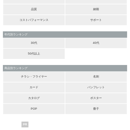
品質
納期
コストパフォーマンス
サポート
年代別ランキング
30代
40代
50代以上
商品別ランキング
チラシ・フライヤー
名刺
カード
パンフレット
カタログ
ポスター
POP
冊子
PR