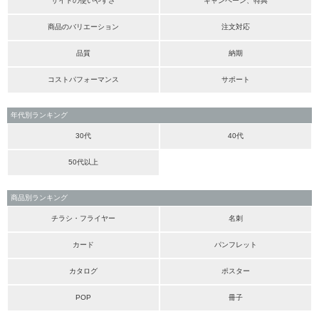
サイトの使いやすさ
キャンペーン、特典
商品のバリエーション
注文対応
品質
納期
コストパフォーマンス
サポート
年代別ランキング
30代
40代
50代以上
商品別ランキング
チラシ・フライヤー
名刺
カード
パンフレット
カタログ
ポスター
POP
冊子