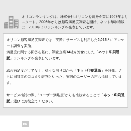
オリコンランキングは、株式会社オリコンを前身企業に1967年より
スタート。2006年からは顧客満足度調査を開始。ネット印刷通販
は、2018年よりランキングを発表しています。
オリコン顧客満足度調査では、実際にサービスを利用した
2,015
人にアンケ
ート調査を実施。
満足度に関する回答を基に、調査企業
34
社を対象にした「
ネット印刷通
販
」ランキングを発表しています。
総合満足度だけでなく、様々な切り口から「
ネット印刷通販
」を評価。さ
らに回答者の口コミや評判といった、実際のユーザーの声も掲載していま
す。
サービス検討の際、“ユーザー満足度”からも比較することで「
ネット印刷通
販
」選びにお役立てください。
PR