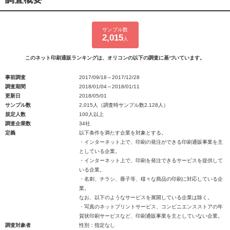
サンプル数
2,015
人
このネット印刷通販ランキングは、オリコンの以下の調査に基づいています。
事前調査
2017/09/18～2017/12/28
調査期間
2018/01/04～2018/01/11
更新日
2018/05/01
サンプル数
2,015人（調査時サンプル数2,128人）
規定人数
100人以上
調査企業数
34社
定義
以下条件を満たす企業を対象とする。
・インターネット上で、印刷の発注ができる印刷通販事業を主
としている企業。
・インターネット上で、印刷を発注できるサービスを提供して
いる企業。
・名刺、チラシ、冊子等、様々な商品の印刷に対応している企
業。
なお、以下のようなサービスを展開している企業は除く。
・写真のネットプリントサービス、コンビニエンスストアの年
賀状印刷サービスなど、印刷通販事業を主としていない企業。
調査対象者
性別：指定なし