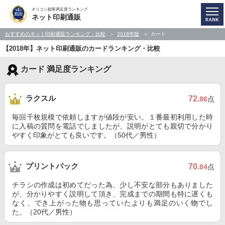
オリコン顧客満足度ランキング
ネット印刷通販
おすすめのネット印刷通販ランキング・比較
2018年版
カード
【2018年】ネット印刷通販のカードランキング・比較
カード 満足度ランキング
ラクスル
72
.86
点
毎回千枚規模で依頼しますが値段が安い。１番最初利用した時
に入稿の質問を電話でしましたが、説明がとても親切で分かり
やすく印象がとても良いです。（50代／男性）
プリントパック
70
.84
点
チラシの作成は初めてだった為、少し不安な部分もありました
が、分かりやすく説明して頂き、完成までの期間も特に遅くも
なく、でき上がった物も思っていたよりも満足のいく物でし
た。（20代／男性）