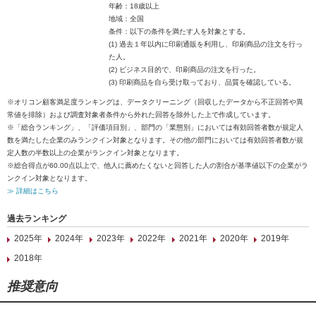
年齢：18歳以上
地域：全国
条件：以下の条件を満たす人を対象とする。
(1) 過去１年以内に印刷通販を利用し、印刷商品の注文を行っ
た人。
(2) ビジネス目的で、印刷商品の注文を行った。
(3) 印刷商品を自ら受け取っており、品質を確認している。
※オリコン顧客満足度ランキングは、データクリーニング（回収したデータから不正回答や異
常値を排除）および調査対象者条件から外れた回答を除外した上で作成しています。
※「総合ランキング」、「評価項目別」、部門の「業態別」においては有効回答者数が規定人
数を満たした企業のみランクイン対象となります。その他の部門においては有効回答者数が規
定人数の半数以上の企業がランクイン対象となります。
※総合得点が60.00点以上で、他人に薦めたくないと回答した人の割合が基準値以下の企業がラ
ンクイン対象となります。
≫ 詳細はこちら
過去ランキング
2025年
2024年
2023年
2022年
2021年
2020年
2019年
2018年
推奨意向