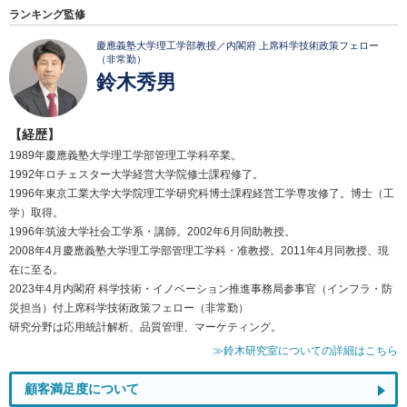
ランキング監修
慶應義塾大学理工学部教授／内閣府 上席科学技術政策フェロー
（非常勤）
鈴木秀男
【経歴】
1989年慶應義塾大学理工学部管理工学科卒業。
1992年ロチェスター大学経営大学院修士課程修了。
1996年東京工業大学大学院理工学研究科博士課程経営工学専攻修了。博士（工
学）取得。
1996年筑波大学社会工学系・講師。2002年6月同助教授。
2008年4月慶應義塾大学理工学部管理工学科・准教授。2011年4月同教授、現
在に至る。
2023年4月内閣府 科学技術・イノベーション推進事務局参事官（インフラ・防
災担当）付上席科学技術政策フェロー（非常勤）
研究分野は応用統計解析、品質管理、マーケティング。
≫鈴木研究室についての詳細はこちら
顧客満足度について