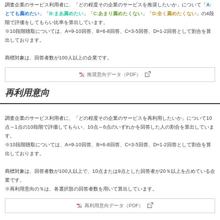
調査企業のサービス利用者に、「どの程度その企業のサービスを推奨したいか」について「
A:
とても薦めたい
」「
B:まあ薦めたい
」「
C:あまり薦めたくない
」「
D:全く薦めたくない
」の4段
階で評価をしてもらい比率を算出しています。
※10段階聴取については、A=9-10回答、B=6-8回答、C=3-5回答、D=1-2回答として割合を算
出しております。
商標対象は、回答者数が100人以上の企業です。
推奨意向データ（PDF）
再利用意向
調査企業のサービス利用者に、「どの程度その企業のサービスを再利用したいか」について10
点～1点の10段階で評価してもらい、10点～6点のいずれかを回答した人の割合を算出していま
す。
※10段階聴取については、A=9-10回答、B=6-8回答、C=3-5回答、D=1-2回答として割合を算
出しております。
商標対象は、回答者数が100人以上で、10点または9点とした回答者が20％以上を占めている企
業です。
※再利用意向の％は、各選択肢の回答者数を用いて算出しています。
再利用意向データ（PDF）