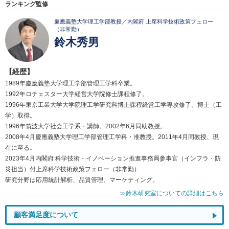
ランキング監修
慶應義塾大学理工学部教授／内閣府 上席科学技術政策フェロー
（非常勤）
鈴木秀男
【経歴】
1989年慶應義塾大学理工学部管理工学科卒業。
1992年ロチェスター大学経営大学院修士課程修了。
1996年東京工業大学大学院理工学研究科博士課程経営工学専攻修了。博士（工
学）取得。
1996年筑波大学社会工学系・講師。2002年6月同助教授。
2008年4月慶應義塾大学理工学部管理工学科・准教授。2011年4月同教授、現
在に至る。
2023年4月内閣府 科学技術・イノベーション推進事務局参事官（インフラ・防
災担当）付上席科学技術政策フェロー（非常勤）
研究分野は応用統計解析、品質管理、マーケティング。
≫鈴木研究室についての詳細はこちら
顧客満足度について