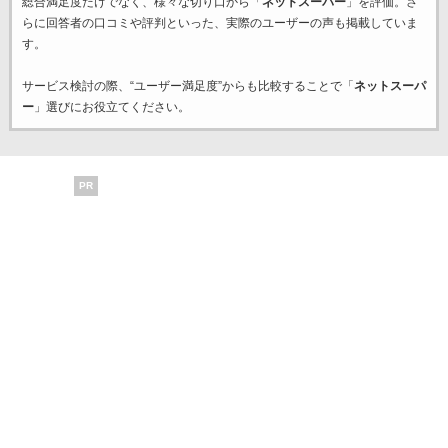
総合満足度だけでなく、様々な切り口から「
ネットスーパー
」を評価。さ
らに回答者の口コミや評判といった、実際のユーザーの声も掲載していま
す。
サービス検討の際、“ユーザー満足度”からも比較することで「
ネットスーパ
ー
」選びにお役立てください。
PR