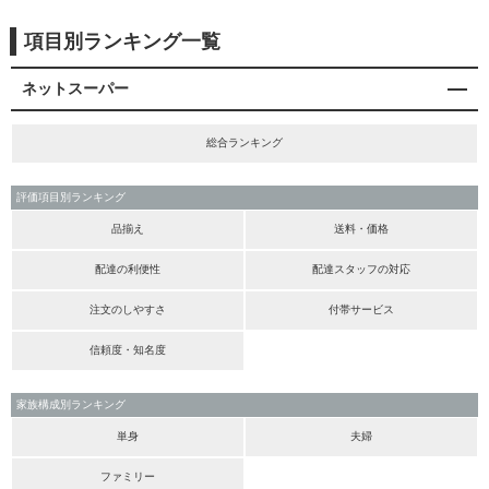
項目別ランキング一覧
ネットスーパー
総合ランキング
評価項目別ランキング
品揃え
送料・価格
配達の利便性
配達スタッフの対応
注文のしやすさ
付帯サービス
信頼度・知名度
家族構成別ランキング
単身
夫婦
ファミリー