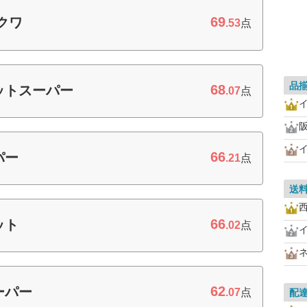
69
クワ
.53
点
品
68
ットスーパー
.07
点
66
パー
.21
点
送
66
ット
.02
点
62
ーパー
.07
点
配