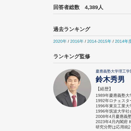
回答者総数 4,389人
過去ランキング
2020年
/
2016年
/
2014-2015年
/
2014年
ランキング監修
慶應義塾大学理工学
鈴木秀男
【経歴】
1989年慶應義塾
1992年ロチェス
1996年東京工業
1996年筑波大学
2008年4月慶應
2023年4月内閣
研究分野は応用統