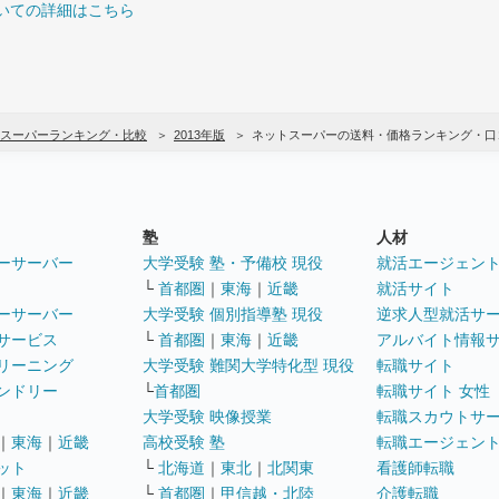
いての詳細はこちら
スーパーランキング・比較
2013年版
ネットスーパーの送料・価格ランキング・口
塾
人材
ーサーバー
大学受験 塾・予備校 現役
就活エージェン
└
首都圏
｜
東海
｜
近畿
就活サイト
ーサーバー
大学受験 個別指導塾 現役
逆求人型就活サ
サービス
└
首都圏
｜
東海
｜
近畿
アルバイト情報
リーニング
大学受験 難関大学特化型 現役
転職サイト
ンドリー
└
首都圏
転職サイト 女性
大学受験 映像授業
転職スカウトサ
｜
東海
｜
近畿
高校受験 塾
転職エージェン
ット
└
北海道
｜
東北
｜
北関東
看護師転職
｜
東海
｜
近畿
└
首都圏
｜
甲信越・北陸
介護転職