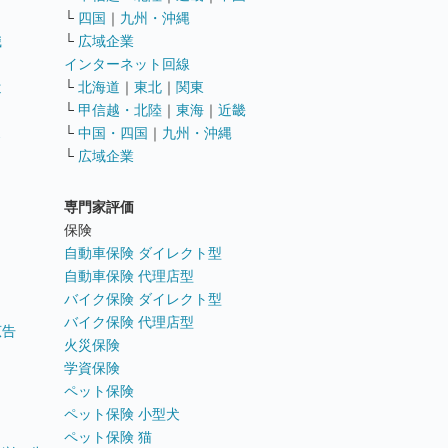
└
四国
｜
九州・沖縄
職
└
広域企業
インターネット回線
遣
└
北海道
｜
東北
｜
関東
└
甲信越・北陸
｜
東海
｜
近畿
ス
└
中国・四国
｜
九州・沖縄
└
広域企業
専門家評価
ト
保険
自動車保険 ダイレクト型
自動車保険 代理店型
バイク保険 ダイレクト型
バイク保険 代理店型
広告
火災保険
学資保険
ペット保険
ペット保険 小型犬
ペット保険 猫