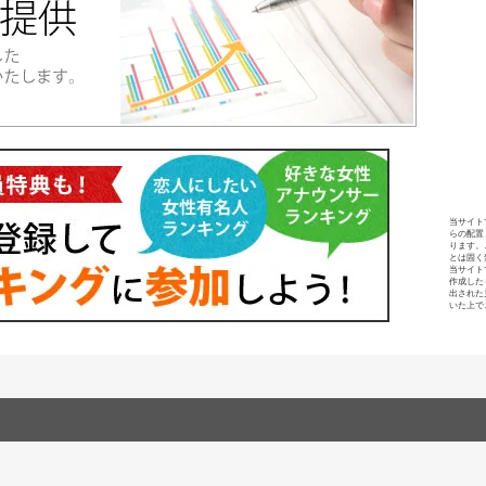
当サイト
らの配置
ります。
とは固く
当サイト
作成した
出された
いた上で