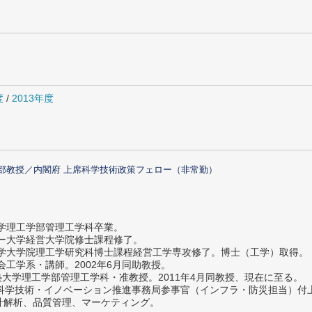
度
/
2013年度
部教授／内閣府 上席科学技術政策フェロー（非常勤）
大学理工学部管理工学科卒業。
ター大学経営大学院修士課程修了。
大学大学院理工学研究科博士課程経営工学専攻修了。博士（工学）取得。
社会工学系・講師。2002年6月同助教授。
義塾大学理工学部管理工学科・准教授。2011年4月同教授、現在に至る。
府 科学技術・イノベーション推進事務局参事官（インフラ・防災担当）
計解析、品質管理、マーケティング。