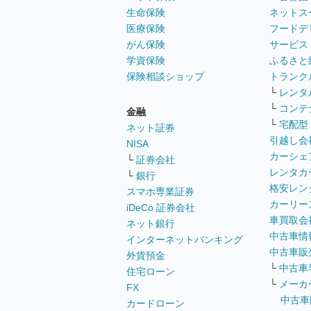
生命保険
ネットス
医療保険
フードデ
がん保険
サービス
学資保険
ふるさと
保険相談ショップ
トランク
└
レンタ
└
コンテ
金融
└
宅配型
ネット証券
引越し会
NISA
カーシェ
└
証券会社
レンタカ
└
銀行
格安レン
スマホ専業証券
カーリー
iDeCo 証券会社
車買取会
ネット銀行
中古車情
インターネットバンキング
中古車販
外貨預金
└
中古車
住宅ローン
└
メーカ
FX
中古車
カードローン