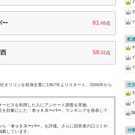
61
パー
.48
点
配
59
関西
.32
点
オリコンを前身企業に1967年よりスタート。2006年から
注
サービスを利用した
人にアンケート調査を実施。
社を対象にした「
ネットスーパー
」ランキングを発表して
から「
ネットスーパー
」を評価。さらに回答者の口コミや
付
掲載しています。