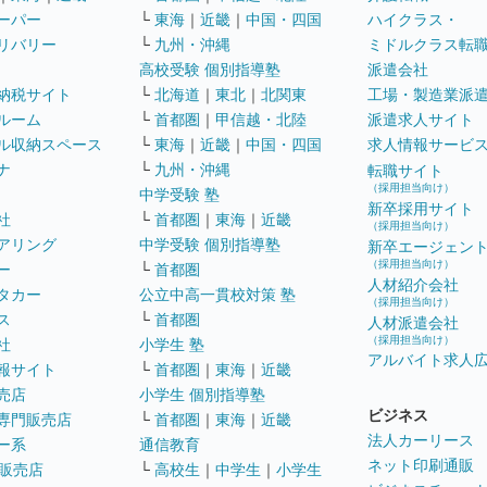
ーパー
└
東海
｜
近畿
｜
中国・四国
ハイクラス・
リバリー
└
九州・沖縄
ミドルクラス転
高校受験 個別指導塾
派遣会社
納税サイト
└
北海道
｜
東北
｜
北関東
工場・製造業派
ルーム
└
首都圏
｜
甲信越・北陸
派遣求人サイト
ル収納スペース
└
東海
｜
近畿
｜
中国・四国
求人情報サービ
ナ
└
九州・沖縄
転職サイト
（採用担当向け）
中学受験 塾
新卒採用サイト
社
└
首都圏
｜
東海
｜
近畿
（採用担当向け）
アリング
中学受験 個別指導塾
新卒エージェン
（採用担当向け）
ー
└
首都圏
人材紹介会社
タカー
公立中高一貫校対策 塾
（採用担当向け）
ス
└
首都圏
人材派遣会社
（採用担当向け）
社
小学生 塾
アルバイト求人
報サイト
└
首都圏
｜
東海
｜
近畿
売店
小学生 個別指導塾
ビジネス
専門販売店
└
首都圏
｜
東海
｜
近畿
法人カーリース
ー系
通信教育
ネット印刷通販
販売店
└
高校生
｜
中学生
｜
小学生