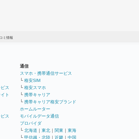
コミ情報
通信
ト
スマホ・携帯通信サービス
└
格安SIM
ービス
└
格安スマホ
サイト
└
携帯キャリア
└
携帯キャリア格安ブランド
ホームルーター
ービス
モバイルデータ通信
ト
プロバイダ
└
北海道
｜
東北
｜
関東
｜
東海
└
甲信越・北陸
｜
近畿
｜
中国