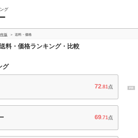
ング
ー
13年版
送料・価格
の送料・価格ランキング・比較
ング
72
.81
点
PR
69
ー
.71
点