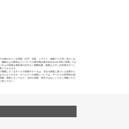
で公開されている情報（文字、写真、イラスト、画像データ等）及びこれ
・編集および構造などについての著作権は株式会社oricon MEに帰属してお
これらの情報を権利者の許可なく無断転載・複製などの二次利用を行うこ
禁じております。
で掲載しているすべての情報やデータは、当社の調査に基づいた結果から
ものとなりますが、サービスへの感想については、サービスの利用者が提
見解・感想となっており、当社の見解・意見ではないことをご理解いただ
ご覧ください。