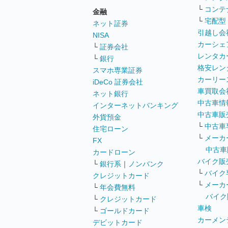
└
コンテ
金融
└
宅配型
ネット証券
引越し会
NISA
カーシェ
└
証券会社
レンタカ
└
銀行
格安レン
スマホ専業証券
カーリー
iDeCo 証券会社
車買取会
ネット銀行
中古車情
インターネットバンキング
中古車販
外貨預金
└
中古車
住宅ローン
└
メーカ
FX
中古車
カードローン
バイク販
└
銀行系
｜
ノンバンク
└
バイク
クレジットカード
└
メーカ
└
年会費無料
バイク
└
クレジットカード
車検
└
ゴールドカード
カーメン
デビットカード