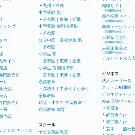
ナ
└
九州・沖縄
転職サイト
（採用担当向け）
中学受験 塾
新卒採用サイト
社
└
首都圏
｜
東海
｜
近畿
（採用担当向け）
アリング
中学受験 個別指導塾
新卒エージェン
（採用担当向け）
ー
└
首都圏
人材紹介会社
タカー
公立中高一貫校対策 塾
（採用担当向け）
ス
└
首都圏
人材派遣会社
（採用担当向け）
社
小学生 塾
アルバイト求人
報サイト
└
首都圏
｜
東海
｜
近畿
売店
小学生 個別指導塾
ビジネス
専門販売店
└
首都圏
｜
東海
｜
近畿
法人カーリース
ー系
通信教育
ネット印刷通販
販売店
└
高校生
｜
中学生
｜
小学生
ビジネスチャッ
売店
家庭教師
Web会議ツール
専門販売店
幼児・小学生 学習教室
企業研修
ー系
幼児教室 知育
└
経営者向け
販売店
└
管理職向け
スクール
└
若手・一般社
テナンスサービス
子ども英語教室