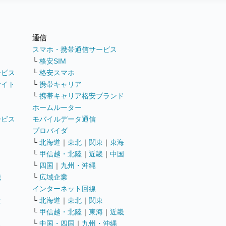
通信
ト
スマホ・携帯通信サービス
└
格安SIM
ービス
└
格安スマホ
サイト
└
携帯キャリア
└
携帯キャリア格安ブランド
ホームルーター
ービス
モバイルデータ通信
ト
プロバイダ
└
北海道
｜
東北
｜
関東
｜
東海
└
甲信越・北陸
｜
近畿
｜
中国
└
四国
｜
九州・沖縄
職
└
広域企業
インターネット回線
遣
└
北海道
｜
東北
｜
関東
└
甲信越・北陸
｜
東海
｜
近畿
ス
└
中国・四国
｜
九州・沖縄