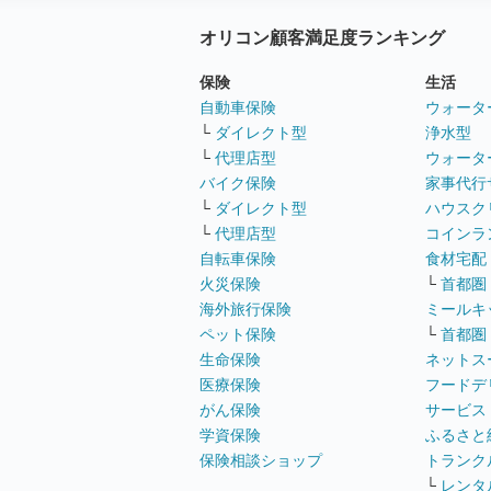
オリコン顧客満足度ランキング
保険
生活
自動車保険
ウォータ
└
ダイレクト型
浄水型
└
代理店型
ウォータ
バイク保険
家事代行
└
ダイレクト型
ハウスク
└
代理店型
コインラ
自転車保険
食材宅配
火災保険
└
首都圏
海外旅行保険
ミールキ
ペット保険
└
首都圏
生命保険
ネットス
医療保険
フードデ
がん保険
サービス
学資保険
ふるさと
保険相談ショップ
トランク
└
レンタ