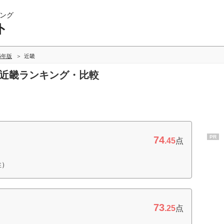
ング
ト
15年版
近畿
の近畿ランキング・比較
PR
74
.45
点
性）
73
）
.25
点