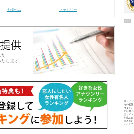
夫婦のみ
ファミリー
PR
当サイト
らの配置
ります。
とは固く
当サイト
作成した
出された
いた上で