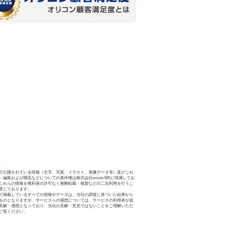
で公開されている情報（文字、写真、イラスト、画像データ等）及びこれ
・編集および構造などについての著作権は株式会社oricon MEに帰属してお
これらの情報を権利者の許可なく無断転載・複製などの二次利用を行うこ
禁じております。
で掲載しているすべての情報やデータは、当社の調査に基づいた結果から
ものとなりますが、サービスへの感想については、サービスの利用者が提
見解・感想となっており、当社の見解・意見ではないことをご理解いただ
ご覧ください。