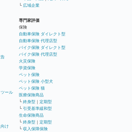
└
広域企業
専門家評価
ト
保険
自動車保険 ダイレクト型
自動車保険 代理店型
バイク保険 ダイレクト型
バイク保険 代理店型
広告
火災保険
学資保険
ペット保険
ペット保険 小型犬
ペット保険 猫
トツール
医療保険商品
└
終身型
｜
定期型
└
引受基準緩和型
生命保険商品
└
終身型
｜
定期型
員向け
└
収入保障保険