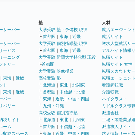
塾
人材
ーサーバー
大学受験 塾・予備校 現役
就活エージェン
└
首都圏
｜
東海
｜
近畿
就活サイト
ーサーバー
大学受験 個別指導塾 現役
逆求人型就活サ
サービス
└
首都圏
｜
東海
｜
近畿
アルバイト情報
リーニング
大学受験 難関大学特化型 現役
転職サイト
ンドリー
└
首都圏
転職サイト 女性
大学受験 映像授業
転職スカウトサ
｜
東海
｜
近畿
高校受験 塾
転職エージェン
ット
└
北海道
｜
東北
｜
北関東
看護師転職
｜
東海
｜
近畿
└
首都圏
｜
甲信越・北陸
介護転職
ーパー
└
東海
｜
近畿
｜
中国・四国
ハイクラス・
リバリー
└
九州・沖縄
ミドルクラス転
高校受験 個別指導塾
派遣会社
納税サイト
└
北海道
｜
東北
｜
北関東
工場・製造業派
ルーム
└
首都圏
｜
甲信越・北陸
派遣求人サイト
ル収納スペース
└
東海
｜
近畿
｜
中国・四国
求人情報サービ