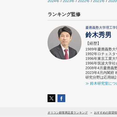
2024年
/
2023年
/
2022年
/
2021年
/
202
ランキング監修
慶應義塾大学理工学
鈴木秀男
【経歴】
1989年慶應義塾
1992年ロチェス
1996年東京工業
1996年筑波大学
2008年4月慶應
2023年4月内閣
研究分野は応用統
≫ 鈴木研究室につ
オリコン顧客満足度ランキング
おすすめの賃貸情