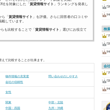
27
社を対象にした「
賃貸情報サイト
」ランキングを発表し
H
から「
賃貸情報サイト
」を評価。さらに回答者の口コミや
掲載しています。
検
からも比較することで「
賃貸情報サイト
」選びにお役立て
H
替えて比較することが出来ます。
会
物件情報の充実度
問い合わせのしやすさ
会社の信頼性
H
女性
関東
中部・北陸
中国・四国
九州・沖縄