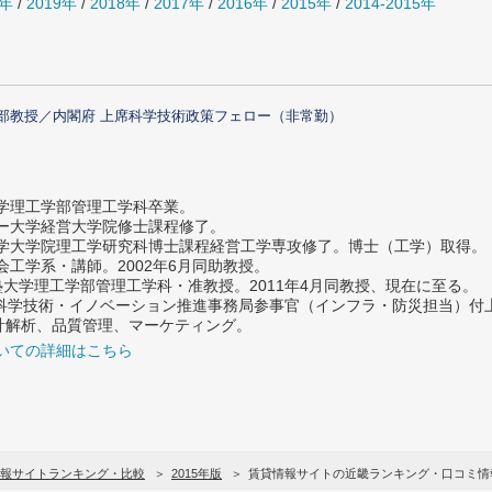
0年
/
2019年
/
2018年
/
2017年
/
2016年
/
2015年
/
2014-2015年
部教授／内閣府 上席科学技術政策フェロー（非常勤）
大学理工学部管理工学科卒業。
ター大学経営大学院修士課程修了。
大学大学院理工学研究科博士課程経営工学専攻修了。博士（工学）取得。
社会工学系・講師。2002年6月同助教授。
義塾大学理工学部管理工学科・准教授。2011年4月同教授、現在に至る。
府 科学技術・イノベーション推進事務局参事官（インフラ・防災担当）
計解析、品質管理、マーケティング。
いての詳細はこちら
報サイトランキング・比較
2015年版
賃貸情報サイトの近畿ランキング・口コミ情