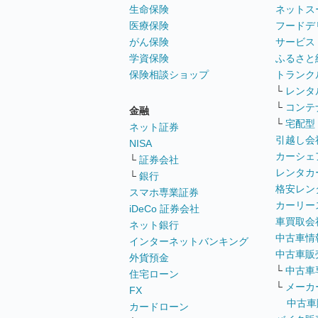
生命保険
ネットス
医療保険
フードデ
がん保険
サービス
学資保険
ふるさと
保険相談ショップ
トランク
└
レンタ
└
コンテ
金融
└
宅配型
ネット証券
引越し会
NISA
カーシェ
└
証券会社
レンタカ
└
銀行
格安レン
スマホ専業証券
カーリー
iDeCo 証券会社
車買取会
ネット銀行
中古車情
インターネットバンキング
中古車販
外貨預金
└
中古車
住宅ローン
└
メーカ
FX
中古車
カードローン