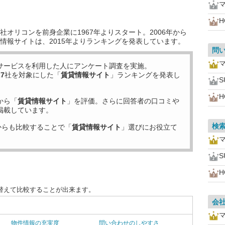
H
オリコンを前身企業に1967年よりスタート。2006年から
情報サイトは、2015年よりランキングを発表しています。
問
サービスを利用した
人にアンケート調査を実施。
27
社を対象にした「
賃貸情報サイト
」ランキングを発表し
H
から「
賃貸情報サイト
」を評価。さらに回答者の口コミや
掲載しています。
検
からも比較することで「
賃貸情報サイト
」選びにお役立て
H
替えて比較することが出来ます。
会
物件情報の充実度
問い合わせのしやすさ