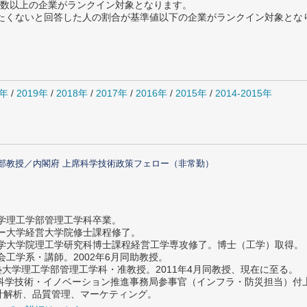
数以上の企業がランクイン対象となります。
薦めたくないと回答した人の割合が基準値以下の企業がランクイン対象とな
0年
/
2019年
/
2018年
/
2017年
/
2016年
/
2015年
/
2014-2015年
部教授／内閣府 上席科学技術政策フェロー（非常勤）
大学理工学部管理工学科卒業。
ター大学経営大学院修士課程修了。
大学大学院理工学研究科博士課程経営工学専攻修了。博士（工学）取得。
社会工学系・講師。2002年6月同助教授。
義塾大学理工学部管理工学科・准教授。2011年4月同教授、現在に至る。
府 科学技術・イノベーション推進事務局参事官（インフラ・防災担当）
計解析、品質管理、マーケティング。