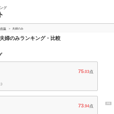
ング
ト
15年版
夫婦のみ
の夫婦のみランキング・比較
グ
75
.03
点
性）
PR
73
）
.94
点