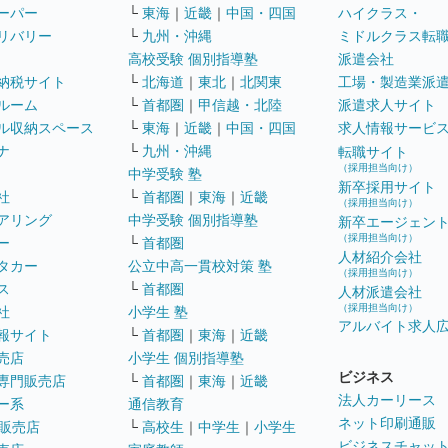
ーパー
└
東海
｜
近畿
｜
中国・四国
ハイクラス・
リバリー
└
九州・沖縄
ミドルクラス転
高校受験 個別指導塾
派遣会社
納税サイト
└
北海道
｜
東北
｜
北関東
工場・製造業派
ルーム
└
首都圏
｜
甲信越・北陸
派遣求人サイト
ル収納スペース
└
東海
｜
近畿
｜
中国・四国
求人情報サービ
ナ
└
九州・沖縄
転職サイト
（採用担当向け）
中学受験 塾
新卒採用サイト
社
└
首都圏
｜
東海
｜
近畿
（採用担当向け）
アリング
中学受験 個別指導塾
新卒エージェン
（採用担当向け）
ー
└
首都圏
人材紹介会社
タカー
公立中高一貫校対策 塾
（採用担当向け）
ス
└
首都圏
人材派遣会社
（採用担当向け）
社
小学生 塾
アルバイト求人
報サイト
└
首都圏
｜
東海
｜
近畿
売店
小学生 個別指導塾
ビジネス
専門販売店
└
首都圏
｜
東海
｜
近畿
法人カーリース
ー系
通信教育
ネット印刷通販
販売店
└
高校生
｜
中学生
｜
小学生
ビジネスチャッ