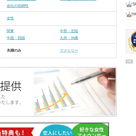
会社の信頼性
H
女性
関東
中部・北陸
中国・四国
九州・沖縄
夫婦のみ
ファミリー
PR