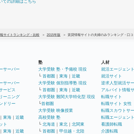
いての詳細はこちら
報サイトランキング・比較
2015年版
賃貸情報サイトの夫婦のみランキング・口コ
塾
人材
ーサーバー
大学受験 塾・予備校 現役
就活エージェン
└
首都圏
｜
東海
｜
近畿
就活サイト
ーサーバー
大学受験 個別指導塾 現役
逆求人型就活サ
サービス
└
首都圏
｜
東海
｜
近畿
アルバイト情報
リーニング
大学受験 難関大学特化型 現役
転職サイト
ンドリー
└
首都圏
転職サイト 女性
大学受験 映像授業
転職スカウトサ
｜
東海
｜
近畿
高校受験 塾
転職エージェン
ット
└
北海道
｜
東北
｜
北関東
看護師転職
｜
東海
｜
近畿
└
首都圏
｜
甲信越・北陸
介護転職