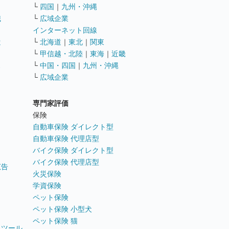
└
四国
｜
九州・沖縄
職
└
広域企業
インターネット回線
遣
└
北海道
｜
東北
｜
関東
└
甲信越・北陸
｜
東海
｜
近畿
ス
└
中国・四国
｜
九州・沖縄
└
広域企業
専門家評価
ト
保険
自動車保険 ダイレクト型
自動車保険 代理店型
バイク保険 ダイレクト型
バイク保険 代理店型
広告
火災保険
学資保険
ペット保険
ペット保険 小型犬
ペット保険 猫
トツール