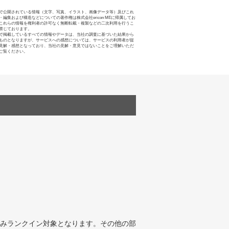
で公開されている情報（文字、写真、イラスト、画像データ等）及びこれ
・編集および構造などについての著作権は株式会社oricon MEに帰属してお
これらの情報を権利者の許可なく無断転載・複製などの二次利用を行うこ
禁じております。
で掲載しているすべての情報やデータは、当社の調査に基づいた結果から
ものとなりますが、サービスへの感想については、サービスの利用者が提
見解・感想となっており、当社の見解・意見ではないことをご理解いただ
ご覧ください。
みランクイン対象となります。その他の部