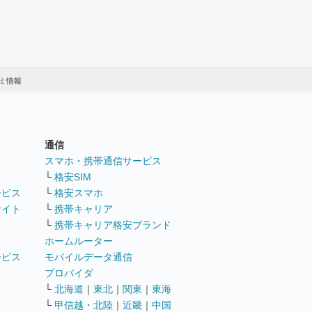
ミ情報
通信
ト
スマホ・携帯通信サービス
└
格安SIM
ービス
└
格安スマホ
サイト
└
携帯キャリア
└
携帯キャリア格安ブランド
ホームルーター
ービス
モバイルデータ通信
ト
プロバイダ
└
北海道
｜
東北
｜
関東
｜
東海
└
甲信越・北陸
｜
近畿
｜
中国