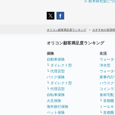
≫ 鈴木研究室につ
オリコン顧客満足度ランキング
おすすめの賃貸情
オリコン顧客満足度ランキング
保険
生活
自動車保険
ウォータ
└
ダイレクト型
浄水型
└
代理店型
ウォータ
バイク保険
家事代行
└
ダイレクト型
ハウスク
└
代理店型
コインラ
自転車保険
食材宅配
火災保険
└
首都圏
海外旅行保険
ミールキ
ペット保険
└
首都圏