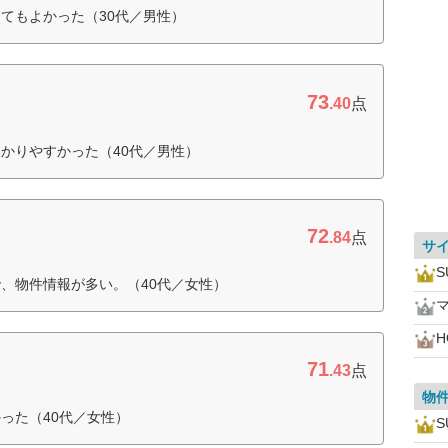
てもよかった（30代／男性）
73
.40
点
かりやすかった（40代／男性）
72
.84
点
サ
、物件情報が多い。（40代／女性）
H
71
.43
点
物
った（40代／女性）