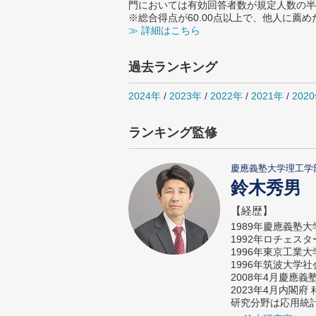
門においては有効回答者数が規定人数の半
※総合得点が60.00点以上で、他人に
≫ 詳細はこちら
過去ランキング
2024年
/
2023年
/
2022年
/
2021年
/
202
ランキング監修
慶應義塾大学理工学
鈴木秀男
【経歴】
1989年慶應義塾
1992年ロチェス
1996年東京工業
1996年筑波大学
2008年4月慶應
2023年4月内閣
研究分野は応用統