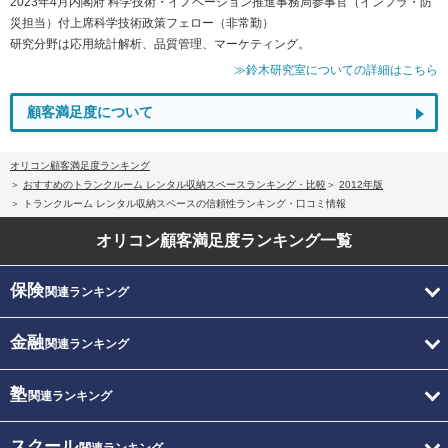
2023年4月内閣府 科学技術・イノベーション推進事務局参事官（インフラ・防
災担当）付上席科学技術政策フェロー（非常勤）
研究分野は応用統計解析、品質管理、マーケティング。
≫鈴木研究室についての詳細はこちら
顧客満足度について
オリコン顧客満足度ランキング
おすすめのトランクルーム レンタル収納スペースランキング・比較
2012年版
トランクルーム レンタル収納スペースの信頼性ランキング・口コミ情報
オリコン顧客満足度
ランキング一覧
保険
関連ランキング
金融
関連ランキング
塾
関連ランキング
スクール