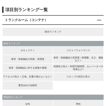
項目別ランキング一覧
トランクルーム（コンテナ）
総合ランキング
総合ランキング
セキュリティ
コストパフォーマンス
保管・収納施設の充実度＜部屋数、広さ、価格
保管・収納施設の性能・清潔度
など＞
利便性の良さ＜利用可能時間、エレベーターの
保管・収納物品に対する保険や補償
有無など>
アクセスの良さ＜立地、交通の便がよいなど＞
スタッフの対応の良さ
運営会社の信頼性
男女別ランキング
女性
男性