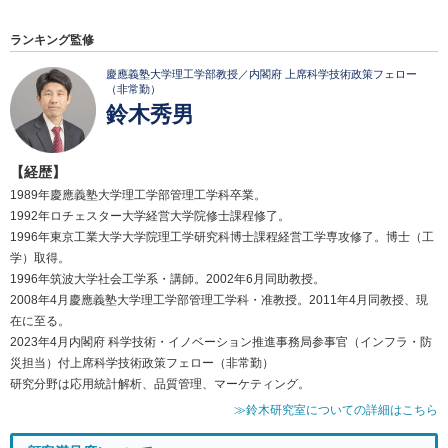
ランキング監修
慶應義塾大学理工学部教授／内閣府 上席科学技術政策フェロー
（非常勤）
鈴木秀男
【経歴】
1989年慶應義塾大学理工学部管理工学科卒業。
1992年ロチェスター大学経営大学院修士課程修了。
1996年東京工業大学大学院理工学研究科博士課程経営工学専攻修了。博士（工
学）取得。
1996年筑波大学社会工学系・講師。2002年6月同助教授。
2008年4月慶應義塾大学理工学部管理工学科・准教授。2011年4月同教授、現
在に至る。
2023年4月内閣府 科学技術・イノベーション推進事務局参事官（インフラ・防
災担当）付上席科学技術政策フェロー（非常勤）
研究分野は応用統計解析、品質管理、マーケティング。
≫鈴木研究室についての詳細はこちら