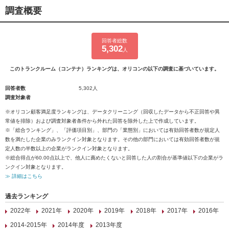
調査概要
回答者総数
5,302
人
このトランクルーム（コンテナ）ランキングは、オリコンの以下の調査に基づいています。
回答者数
5,302人
調査対象者
※オリコン顧客満足度ランキングは、データクリーニング（回収したデータから不正回答や異
常値を排除）および調査対象者条件から外れた回答を除外した上で作成しています。
※「総合ランキング」、「評価項目別」、部門の「業態別」においては有効回答者数が規定人
数を満たした企業のみランクイン対象となります。その他の部門においては有効回答者数が規
定人数の半数以上の企業がランクイン対象となります。
※総合得点が60.00点以上で、他人に薦めたくないと回答した人の割合が基準値以下の企業がラ
ンクイン対象となります。
≫ 詳細はこちら
過去ランキング
2022年
2021年
2020年
2019年
2018年
2017年
2016年
2014-2015年
2014年度
2013年度