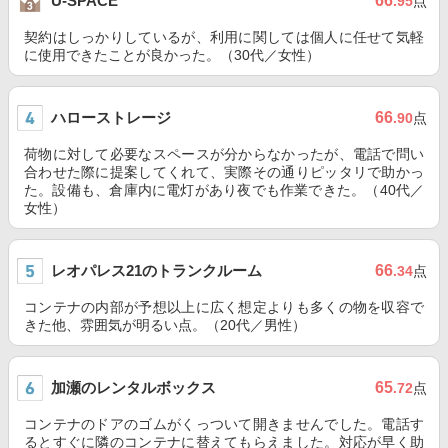
66
U-SPACE
.95
点
契約はしっかりしているが、利用に関しては個人に任せて気軽
に使用できたことが良かった。（30代／女性）
ハローストレージ
66
.90
点
荷物に対して必要なスペースが分からなかったが、電話で問い
合わせた際に提案してくれて、実際その通りピッタリで助かっ
た。設備も、倉庫内に電灯があり夜でも作業できた。（40代／
女性）
レオパレス21のトランクルーム
66
.34
点
コンテナの内部が予想以上に広く想定よりも多くの物を収容で
きた他、雰囲気が明るい点。（20代／男性）
加瀬のレンタルボックス
65
.72
点
コンテナのドアのゴムがくっついて開きませんでした。電話す
るとすぐに隣のコンテナに替えてもらえました。対応が早く助