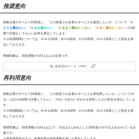
推奨意向
調査企業のサービス利用者に、「どの程度その企業のサービスを推奨したいか」について「
A:
とても薦めたい
」「
B:まあ薦めたい
」「
C:あまり薦めたくない
」「
D:全く薦めたくない
」の4段
階で評価をしてもらい比率を算出しています。
※10段階聴取については、A=9-10回答、B=6-8回答、C=3-5回答、D=1-2回答として割合を算
出しております。
商標対象は、回答者数が100人以上の企業です。
推奨意向データ（PDF）
再利用意向
調査企業のサービス利用者に、「どの程度その企業のサービスを再利用したいか」について10
点～1点の10段階で評価してもらい、10点～6点のいずれかを回答した人の割合を算出していま
す。
※10段階聴取については、A=9-10回答、B=6-8回答、C=3-5回答、D=1-2回答として割合を算
出しております。
商標対象は、回答者数が100人以上で、10点または9点とした回答者が20％以上を占めている企
業です。
※再利用意向の％は、各選択肢の回答者数を用いて算出しています。