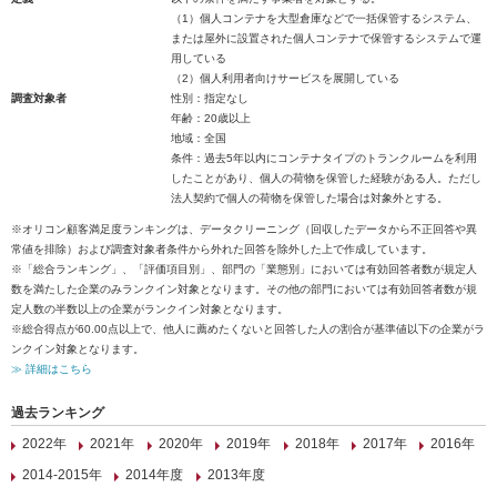
（1）個人コンテナを大型倉庫などで一括保管するシステム、
または屋外に設置された個人コンテナで保管するシステムで運
用している
（2）個人利用者向けサービスを展開している
調査対象者
性別：指定なし
年齢：20歳以上
地域：全国
条件：過去5年以内にコンテナタイプのトランクルームを利用
したことがあり、個人の荷物を保管した経験がある人。ただし
法人契約で個人の荷物を保管した場合は対象外とする。
※オリコン顧客満足度ランキングは、データクリーニング（回収したデータから不正回答や異
常値を排除）および調査対象者条件から外れた回答を除外した上で作成しています。
※「総合ランキング」、「評価項目別」、部門の「業態別」においては有効回答者数が規定人
数を満たした企業のみランクイン対象となります。その他の部門においては有効回答者数が規
定人数の半数以上の企業がランクイン対象となります。
※総合得点が60.00点以上で、他人に薦めたくないと回答した人の割合が基準値以下の企業がラ
ンクイン対象となります。
≫ 詳細はこちら
過去ランキング
2022年
2021年
2020年
2019年
2018年
2017年
2016年
2014-2015年
2014年度
2013年度