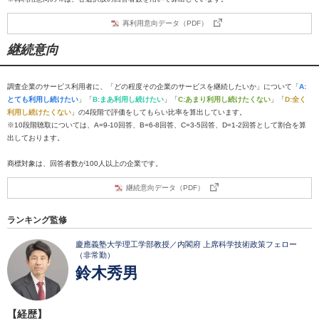
再利用意向データ（PDF）
継続意向
調査企業のサービス利用者に、「どの程度その企業のサービスを継続したいか」について「
A:
とても利用し続けたい
」「
B:まあ利用し続けたい
」「
C:あまり利用し続けたくない
」「
D:全く
利用し続けたくない
」の4段階で評価をしてもらい比率を算出しています。
※10段階聴取については、A=9-10回答、B=6-8回答、C=3-5回答、D=1-2回答として割合を算
出しております。
商標対象は、回答者数が100人以上の企業です。
継続意向データ（PDF）
ランキング監修
慶應義塾大学理工学部教授／内閣府 上席科学技術政策フェロー
（非常勤）
鈴木秀男
【経歴】