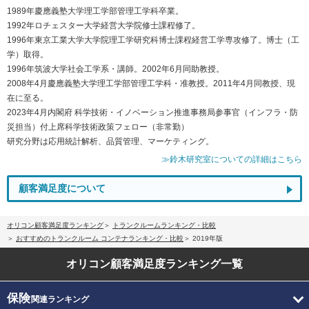
1989年慶應義塾大学理工学部管理工学科卒業。
1992年ロチェスター大学経営大学院修士課程修了。
1996年東京工業大学大学院理工学研究科博士課程経営工学専攻修了。博士（工
学）取得。
1996年筑波大学社会工学系・講師。2002年6月同助教授。
2008年4月慶應義塾大学理工学部管理工学科・准教授。2011年4月同教授、現
在に至る。
2023年4月内閣府 科学技術・イノベーション推進事務局参事官（インフラ・防
災担当）付上席科学技術政策フェロー（非常勤）
研究分野は応用統計解析、品質管理、マーケティング。
≫鈴木研究室についての詳細はこちら
顧客満足度について
オリコン顧客満足度ランキング
トランクルームランキング・比較
おすすめのトランクルーム コンテナランキング・比較
2019年版
オリコン顧客満足度
ランキング一覧
保険
関連ランキング