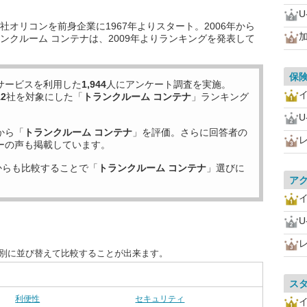
U
オリコンを前身企業に1967年よりスタート。2006年から
ンクルーム コンテナは、2009年よりランキングを発表して
保
サービスを利用した
1,944
人にアンケート調査を実施。
12
社を対象にした「
トランクルーム コンテナ
」ランキング
U
から「
トランクルーム コンテナ
」を評価。さらに回答者の
ーの声も掲載しています。
からも比較することで「
トランクルーム コンテナ
」選びに
ア
U
目別に並び替えて比較することが出来ます。
ス
利便性
セキュリティ