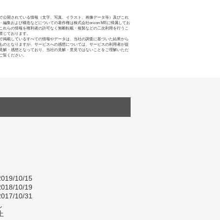
で公開されている情報（文字、写真、イラスト、画像データ等）及びこれ
・編集および構造などについての著作権は株式会社oricon MEに帰属してお
これらの情報を権利者の許可なく無断転載・複製などの二次利用を行うこ
禁じております。
で掲載しているすべての情報やデータは、当社の調査に基づいた結果から
ものとなりますが、サービスへの感想については、サービスの利用者が提
見解・感想となっており、当社の見解・意見ではないことをご理解いただ
ご覧ください。
019/10/15
018/10/19
017/10/31
し
上