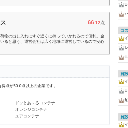
U
66
クス
.12
点
コ
で荷物の出し入れにすぐ近くに持っていかれるので便利。金
ていると思う、運営会社は広く地域に運営しているので安心
U
施
得点が60.0点以上の企業です。
U
ドッとあ～るコンテナ
オレンジコンテナ
ユアコンテナ
施