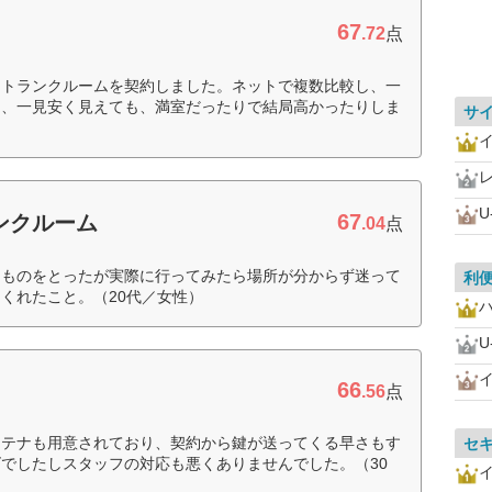
67
.72
点
、トランクルームを契約しました。ネットで複数比較し、一
は、一見安く見えても、満室だったりで結局高かったりしま
サ
U
67
ンクルーム
.04
点
なものをとったが実際に行ってみたら場所が分からず迷って
利
くれたこと。（20代／女性）
U
66
.56
点
ンテナも用意されており、契約から鍵が送ってくる早さもす
セ
でしたしスタッフの対応も悪くありませんでした。（30