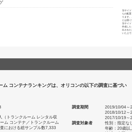
グ
当サイト
らの配置
ります。
とは固く
当サイト
作成した
出された
いた上で
ーム コンテナランキングは、オリコンの以下の調査に基づい
3
調査期間
2019/10/04～2
2018/10/12～2
44人（トランクルーム レンタル収
2017/10/19～2
ーム コンテナ／トランクルーム
調査対象者
性別：指定な
における総サンプル数7,333
年齢：20歳以