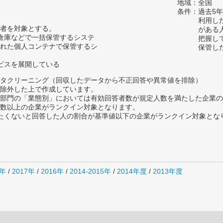
地域：全国
条件：過去5
利用し
者を対象とする。
がある
型倉庫などで一括保管するシステ
把握し
れた個人コンテナで保管するシ
保管し
ービスを展開している
タクリーニング（回収したデータから不正回答や異常値を排除）
除外した上で作成しています。
部門の「業態別」においては有効回答者数が規定人数を満たした企業の
数以上の企業がランクイン対象となります。
薦めたくないと回答した人の割合が基準値以下の企業がランクイン対象とな
8年
/
2017年
/
2016年
/
2014-2015年
/
2014年度
/
2013年度