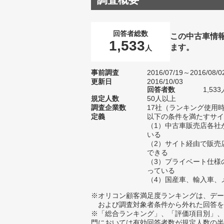
回答者総数
この中古車情
1,533
ます。
人
事前調査
2016/07/19～2016/08/0
更新日
2016/10/03
回答者数
1,5
規定人数
50人以上
調査企業数
17社（ランキング使用時
定義
以下の条件を満たすサイ
（1）中古車販売店各社
いる
（2）サイト経由で販売
できる
（3）プライベート仕様
っている
（4）国産車、輸入車、
※オリコン顧客満足度ランキングは、デー
および調査対象者条件から外れた回答を
※「総合ランキング」、「評価項目別」、
門においては有効回答者数が規定人数の半