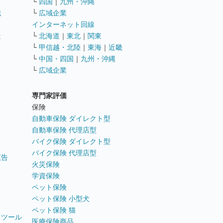
└
四国
｜
九州・沖縄
職
└
広域企業
インターネット回線
遣
└
北海道
｜
東北
｜
関東
└
甲信越・北陸
｜
東海
｜
近畿
ス
└
中国・四国
｜
九州・沖縄
└
広域企業
専門家評価
ト
保険
自動車保険 ダイレクト型
自動車保険 代理店型
バイク保険 ダイレクト型
バイク保険 代理店型
広告
火災保険
学資保険
ペット保険
ペット保険 小型犬
ペット保険 猫
トツール
医療保険商品