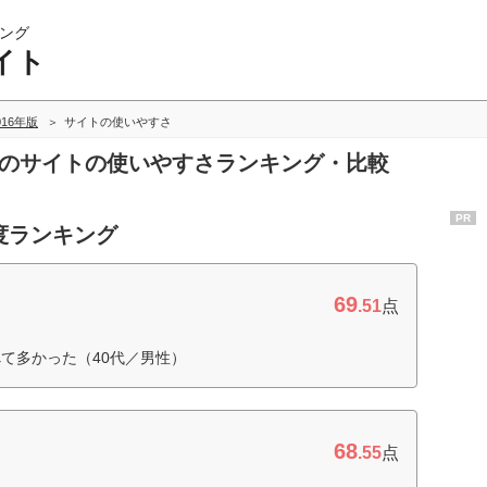
ング
イト
016年版
サイトの使いやすさ
トのサイトの使いやすさランキング・比較
PR
度ランキング
69
.51
点
て多かった（40代／男性）
68
.55
点