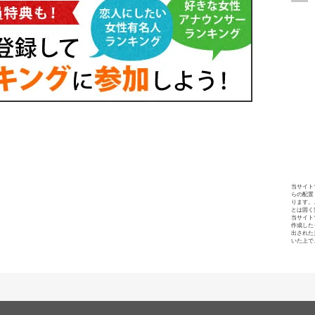
当サイト
らの配置
ります。
とは固く
当サイト
作成した
出された
いた上で