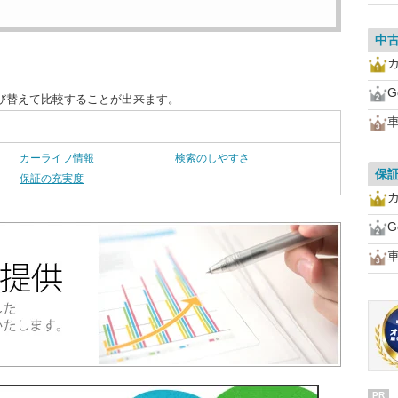
中
カ
G
び替えて比較することが出来ます。
車
カーライフ情報
検索のしやすさ
保
保証の充実度
カ
G
車
PR