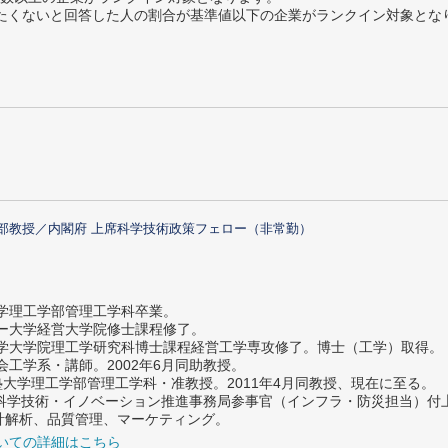
薦めたくないと回答した人の割合が基準値以下の企業がランクイン対象とな
部教授／内閣府 上席科学技術政策フェロー（非常勤）
大学理工学部管理工学科卒業。
ター大学経営大学院修士課程修了。
大学大学院理工学研究科博士課程経営工学専攻修了。博士（工学）取得。
社会工学系・講師。2002年6月同助教授。
義塾大学理工学部管理工学科・准教授。2011年4月同教授、現在に至る。
府 科学技術・イノベーション推進事務局参事官（インフラ・防災担当）
計解析、品質管理、マーケティング。
いての詳細はこちら