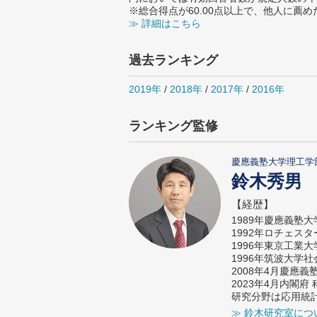
※総合得点が60.00点以上で、他人に
≫ 詳細はこちら
過去ランキング
2019年
/
2018年
/
2017年
/
2016年
ランキング監修
慶應義塾大学理工学
鈴木秀男
【経歴】
1989年慶應義塾
1992年ロチェス
1996年東京工業
1996年筑波大学
2008年4月慶應
2023年4月内閣
研究分野は応用統
≫ 鈴木研究室につ