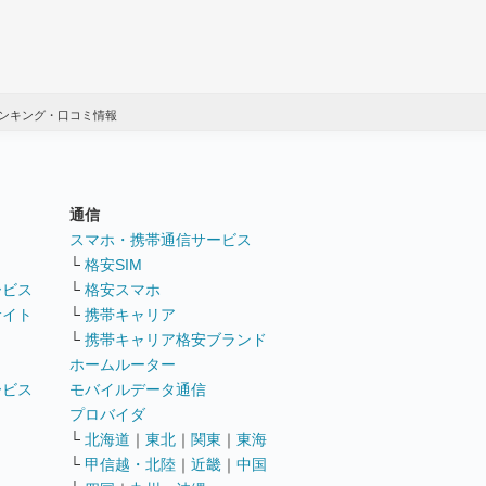
ンキング・口コミ情報
通信
ト
スマホ・携帯通信サービス
└
格安SIM
ービス
└
格安スマホ
サイト
└
携帯キャリア
└
携帯キャリア格安ブランド
ホームルーター
ービス
モバイルデータ通信
ト
プロバイダ
└
北海道
｜
東北
｜
関東
｜
東海
└
甲信越・北陸
｜
近畿
｜
中国