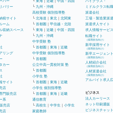
ーパー
└
東海
｜
近畿
｜
中国・四国
ハイクラス・
リバリー
└
九州・沖縄
ミドルクラス転
高校受験 個別指導塾
派遣会社
納税サイト
└
北海道
｜
東北
｜
北関東
工場・製造業派
ルーム
└
首都圏
｜
甲信越・北陸
派遣求人サイト
ル収納スペース
└
東海
｜
近畿
｜
中国・四国
求人情報サービ
ナ
└
九州・沖縄
転職サイト
（採用担当向け）
中学受験 塾
新卒採用サイト
社
└
首都圏
｜
東海
｜
近畿
（採用担当向け）
アリング
中学受験 個別指導塾
新卒エージェン
（採用担当向け）
ー
└
首都圏
人材紹介会社
タカー
公立中高一貫校対策 塾
（採用担当向け）
ス
└
首都圏
人材派遣会社
（採用担当向け）
社
小学生 塾
アルバイト求人
報サイト
└
首都圏
｜
東海
｜
近畿
売店
小学生 個別指導塾
ビジネス
専門販売店
└
首都圏
｜
東海
｜
近畿
法人カーリース
ー系
通信教育
ネット印刷通販
販売店
└
高校生
｜
中学生
｜
小学生
ビジネスチャッ
売店
家庭教師