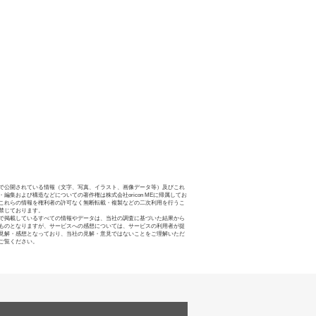
で公開されている情報（文字、写真、イラスト、画像データ等）及びこれ
・編集および構造などについての著作権は株式会社oricon MEに帰属してお
これらの情報を権利者の許可なく無断転載・複製などの二次利用を行うこ
禁じております。
で掲載しているすべての情報やデータは、当社の調査に基づいた結果から
ものとなりますが、サービスへの感想については、サービスの利用者が提
見解・感想となっており、当社の見解・意見ではないことをご理解いただ
ご覧ください。