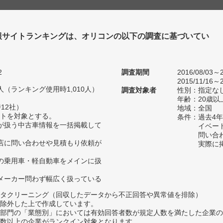
報サイトランキングは、オリコンの以下の調査に基づいてい
2
調査期間
2016/08/03～2
2015/11/16～2
33人（ランキング使用時1,010人）
調査対象者
性別：指定な
年齢：20歳以
12社）
地域：全国
トを対象とする。
条件：過去4
が扱う中古車情報を一括掲載して
イベー
問い合
店に問い合わせや見積もり依頼が
実際に
の乗用車・軽自動車をメインに扱
メーカー問わず幅広く扱っている
タクリーニング（回収したデータから不正回答や異常値を排除）
除外した上で作成しています。
部門の「業態別」においては有効回答者数が規定人数を満たした企業の
数以上の企業がランクイン対象となります。