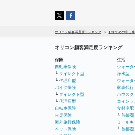
オリコン顧客満足度ランキング
おすすめの中古車
オリコン顧客満足度ランキング
保険
生活
自動車保険
ウォータ
└
ダイレクト型
浄水型
└
代理店型
ウォータ
バイク保険
家事代行
└
ダイレクト型
ハウスク
└
代理店型
コインラ
自転車保険
食材宅配
火災保険
└
首都圏
海外旅行保険
ミールキ
ペット保険
└
首都圏