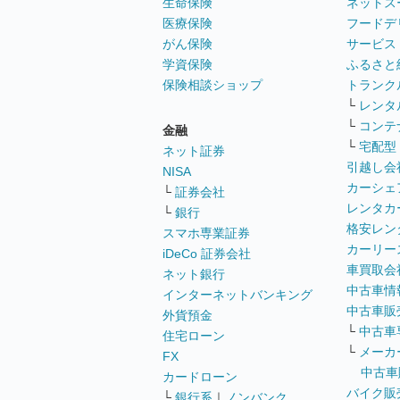
生命保険
ネットス
医療保険
フードデ
がん保険
サービス
学資保険
ふるさと
保険相談ショップ
トランク
└
レンタ
└
コンテ
金融
└
宅配型
ネット証券
引越し会
NISA
カーシェ
└
証券会社
レンタカ
└
銀行
格安レン
スマホ専業証券
カーリー
iDeCo 証券会社
車買取会
ネット銀行
中古車情
インターネットバンキング
中古車販
外貨預金
└
中古車
住宅ローン
└
メーカ
FX
中古車
カードローン
バイク販
└
銀行系
｜
ノンバンク