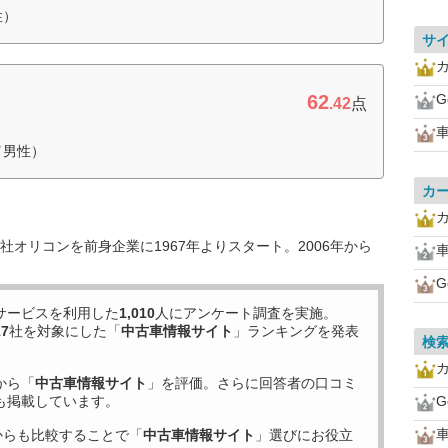
性）
サ
カ
62
G
.42
点
車
／男性）
カ
カ
オリコンを前身企業に1967年よりスタート。2006年から
車
G
サービスを利用した
1,010
人にアンケート調査を実施。
17
社を対象にした「
中古車情報サイト
」ランキングを発表
検
カ
から「
中古車情報サイト
」を評価。さらに回答者の口コミ
も掲載しています。
G
車
からも比較することで「
中古車情報サイト
」選びにお役立