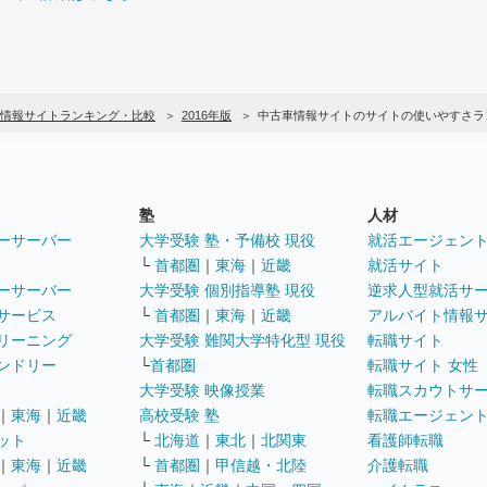
情報サイトランキング・比較
2016年版
中古車情報サイトのサイトの使いやすさラ
塾
人材
ーサーバー
大学受験 塾・予備校 現役
就活エージェン
└
首都圏
｜
東海
｜
近畿
就活サイト
ーサーバー
大学受験 個別指導塾 現役
逆求人型就活サ
サービス
└
首都圏
｜
東海
｜
近畿
アルバイト情報
リーニング
大学受験 難関大学特化型 現役
転職サイト
ンドリー
└
首都圏
転職サイト 女性
大学受験 映像授業
転職スカウトサ
｜
東海
｜
近畿
高校受験 塾
転職エージェン
ット
└
北海道
｜
東北
｜
北関東
看護師転職
｜
東海
｜
近畿
└
首都圏
｜
甲信越・北陸
介護転職