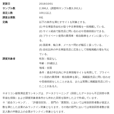
更新日
2018/10/01
サンプル数
2,396人（調査時サンプル数3,262人）
規定人数
100人以上
調査企業数
6社
定義
以下の条件を満たすサイトを対象とする。
(1) 中古車販売会社が扱う中古車情報を一括掲載している。
(2) サイト経由で販売店に問い合わせや見積依頼ができる。
(3) プライベート使用の乗用車・軽自動車をメインに扱ってい
る。
(4) 国産車、輸入車、メーカー問わず幅広く扱っている。
(5) 自社以外の中古車販売店に広告として情報掲載の場を与え
ている。
調査対象者
性別：指定なし
年齢：20歳以上
地域：全国
条件：過去5年以内に中古車情報サイトを利用して、プライベ
ート目的の乗用車・軽自動車を探し、掲載販売店に問い合わせ
や見積依頼をしたことがある、または実際に掲載販売店に行っ
たことがある人。
※オリコン顧客満足度ランキングは、データクリーニング（回収したデータから不正回答や異
常値を排除）および調査対象者条件から外れた回答を除外した上で作成しています。
※「総合ランキング」、「評価項目別」、部門の「業態別」においては有効回答者数が規定人
数を満たした企業のみランクイン対象となります。その他の部門においては有効回答者数が規
定人数の半数以上の企業がランクイン対象となります。