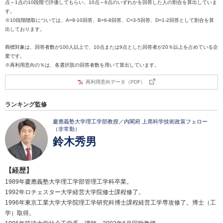
点～1点の10段階で評価してもらい、10点～6点のいずれかを回答した人の割合を算出していま
す。
※10段階聴取については、A=9-10回答、B=6-8回答、C=3-5回答、D=1-2回答として割合を算
出しております。
商標対象は、回答者数が100人以上で、10点または9点とした回答者が20％以上を占めている企
業です。
※再利用意向の％は、各選択肢の回答者数を用いて算出しています。
再利用意向データ（PDF）
ランキング監修
慶應義塾大学理工学部教授／内閣府 上席科学技術政策フェロー
（非常勤）
鈴木秀男
【経歴】
1989年慶應義塾大学理工学部管理工学科卒業。
1992年ロチェスター大学経営大学院修士課程修了。
1996年東京工業大学大学院理工学研究科博士課程経営工学専攻修了。博士（工
学）取得。