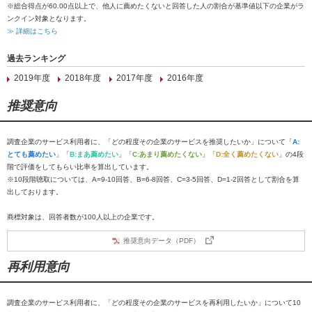
※総合得点が60.00点以上で、他人に薦めたくないと回答した人の割合が基準値以下の企業がラ
ンクイン対象となります。
≫ 詳細はこちら
過去ランキング
2019年度
2018年度
2017年度
2016年度
推奨意向
調査企業のサービス利用者に、「どの程度その企業のサービスを推奨したいか」について「
A:
とても薦めたい
」「
B:まあ薦めたい
」「
C:あまり薦めたくない
」「
D:全く薦めたくない
」の4段
階で評価をしてもらい比率を算出しています。
※10段階聴取については、A=9-10回答、B=6-8回答、C=3-5回答、D=1-2回答として割合を算
出しております。
商標対象は、回答者数が100人以上の企業です。
推奨意向データ（PDF）
再利用意向
調査企業のサービス利用者に、「どの程度その企業のサービスを再利用したいか」について10