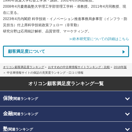
1996年筑波大学社会工学系・講師。2002年6月同助教授。
2008年4月慶應義塾大学理工学部管理工学科・准教授。2011年4月同教授、現
在に至る。
2023年4月内閣府 科学技術・イノベーション推進事務局参事官（インフラ・防
災担当）付上席科学技術政策フェロー（非常勤）
研究分野は応用統計解析、品質管理、マーケティング。
≫鈴木研究室についての詳細はこちら
顧客満足度について
オリコン顧客満足度ランキング
おすすめの中古車情報サイトランキング・比較
2018年版
中古車情報サイトの保証の充実度ランキング・口コミ情報
オリコン顧客満足度
ランキング一覧
保険
関連ランキング
金融
関連ランキング
塾
関連ランキング