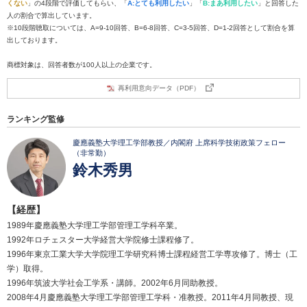
くない
」の4段階で評価してもらい、「
A:とても利用したい
」「
B:まあ利用したい
」と回答した
人の割合で算出しています。
※10段階聴取については、A=9-10回答、B=6-8回答、C=3-5回答、D=1-2回答として割合を算
出しております。
商標対象は、回答者数が100人以上の企業です。
再利用意向データ（PDF）
ランキング監修
慶應義塾大学理工学部教授／内閣府 上席科学技術政策フェロー
（非常勤）
鈴木秀男
【経歴】
1989年慶應義塾大学理工学部管理工学科卒業。
1992年ロチェスター大学経営大学院修士課程修了。
1996年東京工業大学大学院理工学研究科博士課程経営工学専攻修了。博士（工
学）取得。
1996年筑波大学社会工学系・講師。2002年6月同助教授。
2008年4月慶應義塾大学理工学部管理工学科・准教授。2011年4月同教授、現