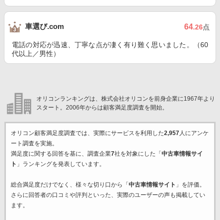
車選び.com
64
.26
点
電話の対応が迅速、丁寧な点が凄く有り難く思いました。（60
代以上／男性）
オリコンランキングは、株式会社オリコンを前身企業に1967年より
スタート。2006年からは顧客満足度調査を開始。
オリコン顧客満足度調査では、実際にサービスを利用した
2,957
人にアンケ
ート調査を実施。
満足度に関する回答を基に、調査企業
7
社を対象にした「
中古車情報サイ
ト
」ランキングを発表しています。
総合満足度だけでなく、様々な切り口から「
中古車情報サイト
」を評価。
さらに回答者の口コミや評判といった、実際のユーザーの声も掲載してい
ます。