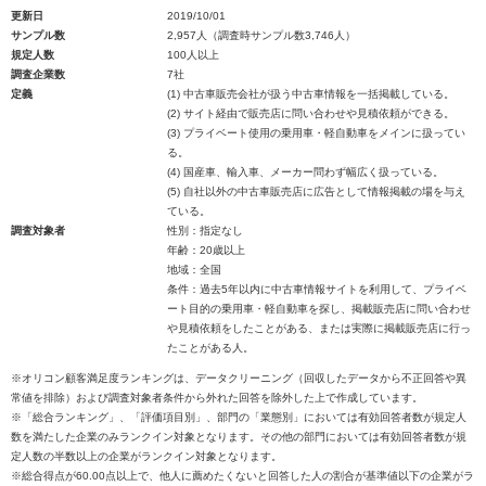
更新日
2019/10/01
サンプル数
2,957人（調査時サンプル数3,746人）
規定人数
100人以上
調査企業数
7社
定義
(1) 中古車販売会社が扱う中古車情報を一括掲載している。
(2) サイト経由で販売店に問い合わせや見積依頼ができる。
(3) プライベート使用の乗用車・軽自動車をメインに扱ってい
る。
(4) 国産車、輸入車、メーカー問わず幅広く扱っている。
(5) 自社以外の中古車販売店に広告として情報掲載の場を与え
ている。
調査対象者
性別：指定なし
年齢：20歳以上
地域：全国
条件：過去5年以内に中古車情報サイトを利用して、プライベ
ート目的の乗用車・軽自動車を探し、掲載販売店に問い合わせ
や見積依頼をしたことがある、または実際に掲載販売店に行っ
たことがある人。
※オリコン顧客満足度ランキングは、データクリーニング（回収したデータから不正回答や異
常値を排除）および調査対象者条件から外れた回答を除外した上で作成しています。
※「総合ランキング」、「評価項目別」、部門の「業態別」においては有効回答者数が規定人
数を満たした企業のみランクイン対象となります。その他の部門においては有効回答者数が規
定人数の半数以上の企業がランクイン対象となります。
※総合得点が60.00点以上で、他人に薦めたくないと回答した人の割合が基準値以下の企業がラ