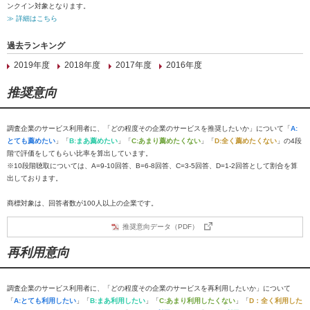
ンクイン対象となります。
≫ 詳細はこちら
過去ランキング
2019年度
2018年度
2017年度
2016年度
推奨意向
調査企業のサービス利用者に、「どの程度その企業のサービスを推奨したいか」について「
A:
とても薦めたい
」「
B:まあ薦めたい
」「
C:あまり薦めたくない
」「
D:全く薦めたくない
」の4段
階で評価をしてもらい比率を算出しています。
※10段階聴取については、A=9-10回答、B=6-8回答、C=3-5回答、D=1-2回答として割合を算
出しております。
商標対象は、回答者数が100人以上の企業です。
推奨意向データ（PDF）
再利用意向
調査企業のサービス利用者に、「どの程度その企業のサービスを再利用したいか」について
「
A:とても利用したい
」「
B:まあ利用したい
」「
C:あまり利用したくない
」「
D：全く利用した