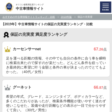
オリコン顧客満足度ランキング
中古車情報サイト
おすすめの中古車情報サイトランキング・比較
2019年版
保証の充実度
【2019年】中古車情報サイトの保証の充実度ランキング・比較
保証の充実度 満足度ランキング
カーセンサーnet
67
.26
点
足を運べる距離の情報、その中でも自分の条件に合う車を瞬時
に検索出来たので探すのが楽だった。どんどん条件を絞ってい
き最終的に希望に叶う金額と条件の車が決まったのでとてもよ
かった。（40代／女性）
グーネット
66
.87
点
希望の年式、グレード、エンジンタイプ、ボディカラーなど、
多くのこだわりがあったが、検索条件機能が使いやすく迷わず
使いこなせた。装備や走行距離などの表示が一目で分かりやす
くて良い。（30代／男性）