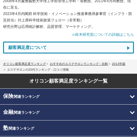
2008年4月慶應義塾大学理工学部管理工学科・准教授。2011年4月同教授、現
在に至る。
2023年4月内閣府 科学技術・イノベーション推進事務局参事官（インフラ・防
災担当）付上席科学技術政策フェロー（非常勤）
研究分野は応用統計解析、品質管理、マーケティング。
≫鈴木研究室についての詳細はこちら
顧客満足度について
オリコン顧客満足度ランキング
おすすめのエステサロンランキング・比較
2013年版
エステサロンの20代ランキング・口コミ情報
オリコン顧客満足度
ランキング一覧
保険
関連ランキング
金融
関連ランキング
塾
関連ランキング