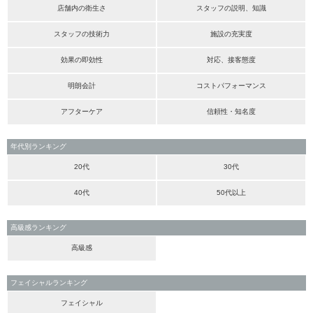
店舗内の衛生さ
スタッフの説明、知識
スタッフの技術力
施設の充実度
効果の即効性
対応、接客態度
明朗会計
コストパフォーマンス
アフターケア
信頼性・知名度
年代別ランキング
20代
30代
40代
50代以上
高級感ランキング
高級感
フェイシャルランキング
フェイシャル