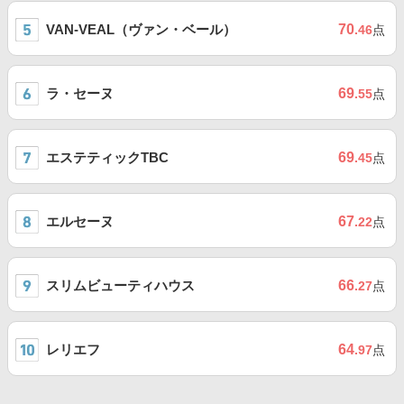
VAN-VEAL（ヴァン・ベール）
70
.46
点
ラ・セーヌ
69
.55
点
エステティックTBC
69
.45
点
エルセーヌ
67
.22
点
スリムビューティハウス
66
.27
点
レリエフ
64
.97
点