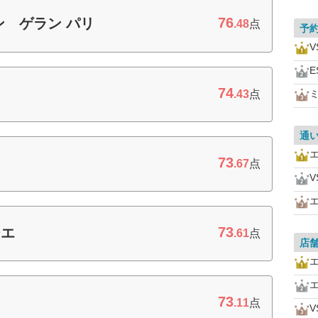
76
 ゲラン パリ
.48
点
予
E
74
.43
点
通
73
.67
点
73
シエ
.61
点
店
73
.11
点