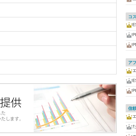
コ
E
P
P
ア
E
P
信