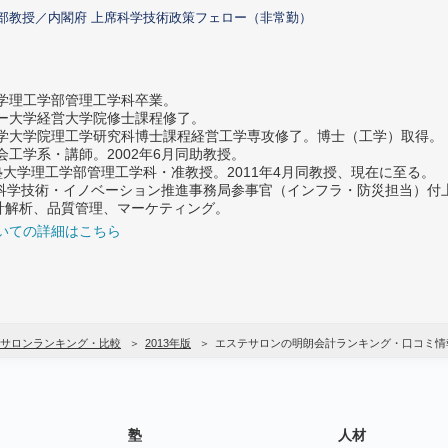
部教授／内閣府 上席科学技術政策フェロー（非常勤）
大学理工学部管理工学科卒業。
ター大学経営大学院修士課程修了。
大学大学院理工学研究科博士課程経営工学専攻修了。博士（工学）取得。
社会工学系・講師。2002年6月同助教授。
義塾大学理工学部管理工学科・准教授。2011年4月同教授、現在に至る。
府 科学技術・イノベーション推進事務局参事官（インフラ・防災担当）
計解析、品質管理、マーケティング。
いての詳細はこちら
サロンランキング・比較
2013年版
エステサロンの明朗会計ランキング・口コミ情
塾
人材