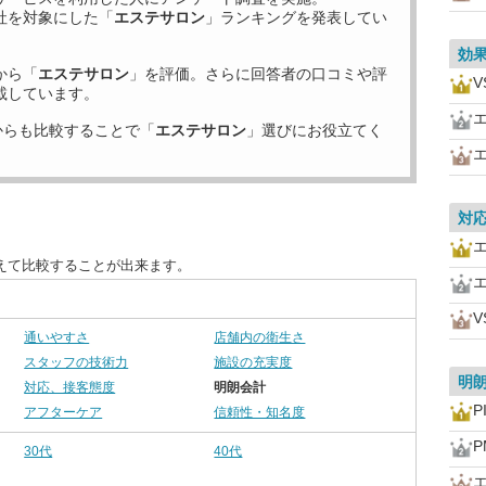
社を対象にした「
エステサロン
」ランキングを発表してい
効
から「
エステサロン
」を評価。さらに回答者の口コミや評
載しています。
からも比較することで「
エステサロン
」選びにお役立てく
対
えて比較することが出来ます。
通いやすさ
店舗内の衛生さ
スタッフの技術力
施設の充実度
明
対応、接客態度
明朗会計
P
アフターケア
信頼性・知名度
P
30代
40代