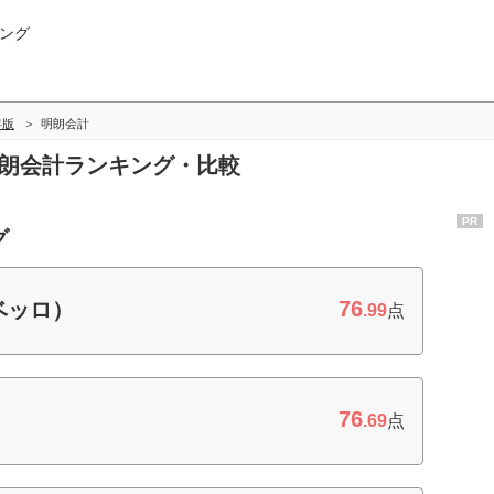
ング
年版
明朗会計
明朗会計ランキング・比較
PR
グ
76
ウベッロ）
.99
点
76
.69
点