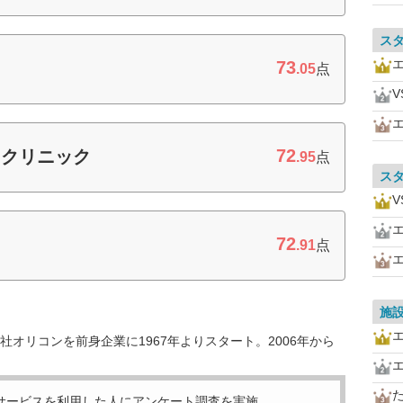
ス
73
.05
点
72
ィクリニック
.95
点
ス
72
.91
点
施
オリコンを前身企業に1967年よりスタート。2006年から
サービスを利用した
人にアンケート調査を実施。