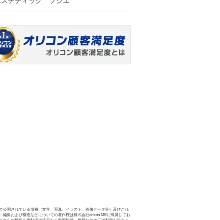
エステティック ソシエ
で公開されている情報（文字、写真、イラスト、画像データ等）及びこれ
・編集および構造などについての著作権は株式会社oricon MEに帰属してお