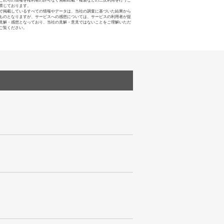
これらの情報を権利者の許可なく無断転載・複製などの二次利用を行うこ
禁じております。
で掲載しているすべての情報やデータは、当社の調査に基づいた結果から
ものとなりますが、サービスへの感想については、サービスの利用者が提
見解・感想となっており、当社の見解・意見ではないことをご理解いただ
ご覧ください。