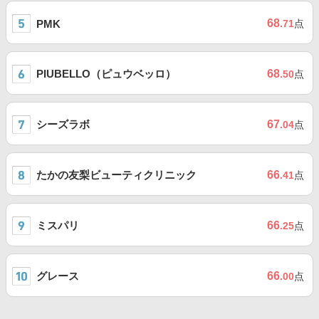
68
PMK
.71
点
PIUBELLO（ピュウベッロ）
68
.50
点
シーズラボ
67
.04
点
たかの友梨ビューティクリニック
66
.41
点
ミスパリ
66
.25
点
グレース
66
.00
点