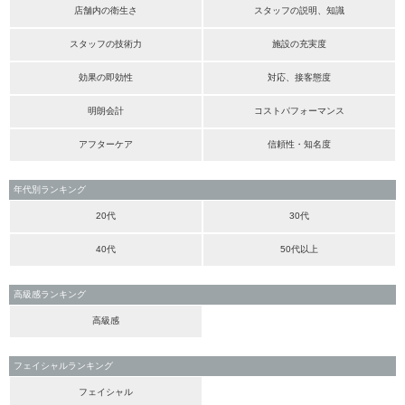
店舗内の衛生さ
スタッフの説明、知識
スタッフの技術力
施設の充実度
効果の即効性
対応、接客態度
明朗会計
コストパフォーマンス
アフターケア
信頼性・知名度
年代別ランキング
20代
30代
40代
50代以上
高級感ランキング
高級感
フェイシャルランキング
フェイシャル