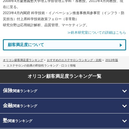
2008年4月慶應義塾大学理工学部管理工学科・准教授。2011年4月同教授、現
在に至る。
2023年4月内閣府 科学技術・イノベーション推進事務局参事官（インフラ・防
災担当）付上席科学技術政策フェロー（非常勤）
研究分野は応用統計解析、品質管理、マーケティング。
≫鈴木研究室についての詳細はこちら
顧客満足度について
オリコン顧客満足度ランキング
おすすめのエステサロンランキング・比較
2013年版
エステサロンの効果の即効性ランキング・口コミ情報
オリコン顧客満足度
ランキング一覧
保険
関連ランキング
金融
関連ランキング
塾
関連ランキング