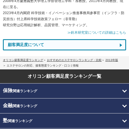
2008年4月慶應義塾大学理工学部管理工学科・准教授。2011年4月同教授、現
在に至る。
2023年4月内閣府 科学技術・イノベーション推進事務局参事官（インフラ・防
災担当）付上席科学技術政策フェロー（非常勤）
研究分野は応用統計解析、品質管理、マーケティング。
≫鈴木研究室についての詳細はこちら
顧客満足度について
オリコン顧客満足度ランキング
おすすめのエステサロンランキング・比較
2013年版
エステサロンの対応、接客態度ランキング・口コミ情報
オリコン顧客満足度
ランキング一覧
保険
関連ランキング
金融
関連ランキング
塾
関連ランキング