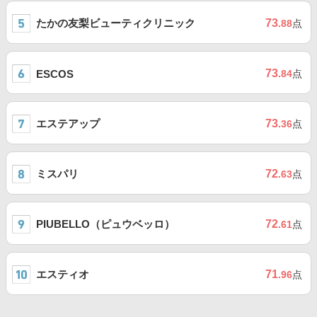
たかの友梨ビューティクリニック
73
.88
点
73
ESCOS
.84
点
エステアップ
73
.36
点
ミスパリ
72
.63
点
PIUBELLO（ピュウベッロ）
72
.61
点
エスティオ
71
.96
点