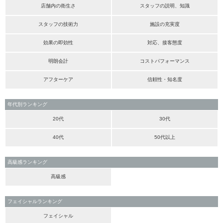
店舗内の衛生さ
スタッフの説明、知識
スタッフの技術力
施設の充実度
効果の即効性
対応、接客態度
明朗会計
コストパフォーマンス
アフターケア
信頼性・知名度
年代別ランキング
20代
30代
40代
50代以上
高級感ランキング
高級感
フェイシャルランキング
フェイシャル