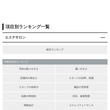
項目別ランキング一覧
エステサロン
総合ランキング
評価項目別ランキング
予約の取りやすさ
通いやすさ
店舗内の衛生さ
スタッフの説明、知識
スタッフの技術力
施設の充実度
効果の即効性
対応、接客態度
明朗会計
コストパフォーマンス