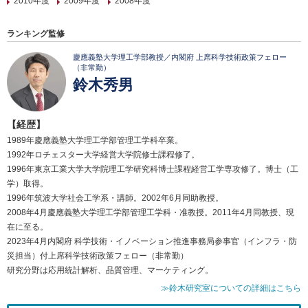
2010年度
2009年度
2008年度
ランキング監修
慶應義塾大学理工学部教授／内閣府 上席科学技術政策フェロー
（非常勤）
鈴木秀男
【経歴】
1989年慶應義塾大学理工学部管理工学科卒業。
1992年ロチェスター大学経営大学院修士課程修了。
1996年東京工業大学大学院理工学研究科博士課程経営工学専攻修了。博士（工
学）取得。
1996年筑波大学社会工学系・講師。2002年6月同助教授。
2008年4月慶應義塾大学理工学部管理工学科・准教授。2011年4月同教授、現
在に至る。
2023年4月内閣府 科学技術・イノベーション推進事務局参事官（インフラ・防
災担当）付上席科学技術政策フェロー（非常勤）
研究分野は応用統計解析、品質管理、マーケティング。
≫鈴木研究室についての詳細はこちら