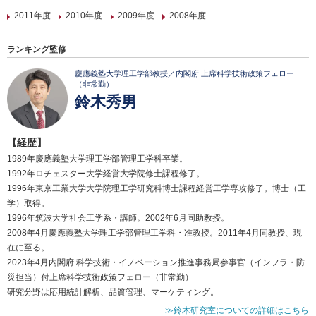
2011年度
2010年度
2009年度
2008年度
ランキング監修
慶應義塾大学理工学部教授／内閣府 上席科学技術政策フェロー
（非常勤）
鈴木秀男
【経歴】
1989年慶應義塾大学理工学部管理工学科卒業。
1992年ロチェスター大学経営大学院修士課程修了。
1996年東京工業大学大学院理工学研究科博士課程経営工学専攻修了。博士（工
学）取得。
1996年筑波大学社会工学系・講師。2002年6月同助教授。
2008年4月慶應義塾大学理工学部管理工学科・准教授。2011年4月同教授、現
在に至る。
2023年4月内閣府 科学技術・イノベーション推進事務局参事官（インフラ・防
災担当）付上席科学技術政策フェロー（非常勤）
研究分野は応用統計解析、品質管理、マーケティング。
≫鈴木研究室についての詳細はこちら