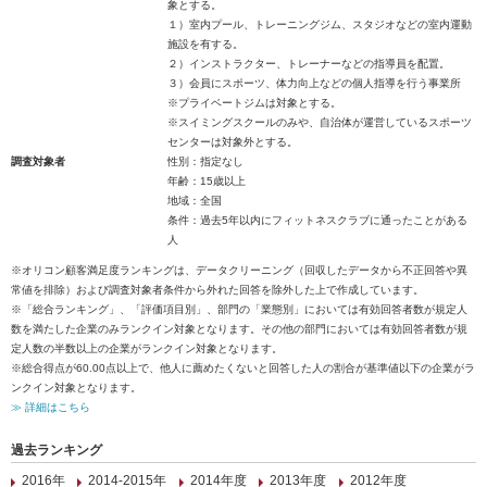
象とする。
１）室内プール、トレーニングジム、スタジオなどの室内運動
施設を有する。
２）インストラクター、トレーナーなどの指導員を配置。
３）会員にスポーツ、体力向上などの個人指導を行う事業所
※プライベートジムは対象とする。
※スイミングスクールのみや、自治体が運営しているスポーツ
センターは対象外とする。
調査対象者
性別：指定なし
年齢：15歳以上
地域：全国
条件：過去5年以内にフィットネスクラブに通ったことがある
人
※オリコン顧客満足度ランキングは、データクリーニング（回収したデータから不正回答や異
常値を排除）および調査対象者条件から外れた回答を除外した上で作成しています。
※「総合ランキング」、「評価項目別」、部門の「業態別」においては有効回答者数が規定人
数を満たした企業のみランクイン対象となります。その他の部門においては有効回答者数が規
定人数の半数以上の企業がランクイン対象となります。
※総合得点が60.00点以上で、他人に薦めたくないと回答した人の割合が基準値以下の企業がラ
ンクイン対象となります。
≫ 詳細はこちら
過去ランキング
2016年
2014-2015年
2014年度
2013年度
2012年度