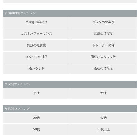
評価項目別ランキング
手続きの容易さ
プランの豊富さ
コストパフォーマンス
店舗の清潔度
施設の充実度
トレーナーの質
スタッフの対応
適切なスタッフ数
通いやすさ
会社の信頼性
男女別ランキング
男性
女性
年代別ランキング
30代
40代
50代
60代以上