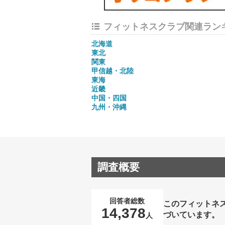
フィットネスクラブ関連ラン
北海道
東北
関東
甲信越・北陸
東海
近畿
中国・四国
九州・沖縄
調査概要
回答者総数
このフィットネ
14,378
づいています。
人