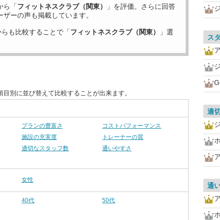
から「
フィットネスクラブ（関東）
」を評価。さらに回答
ーザーの声も掲載しています。
からも比較することで「
フィットネスクラブ（関東）
」選
ス
G
項目別に並び替えて比較することが出来ます。
適
プランの豊富さ
コストパフォーマンス
施設の充実度
トレーナーの質
適切なスタッフ数
通いやすさ
女性
通
40代
50代