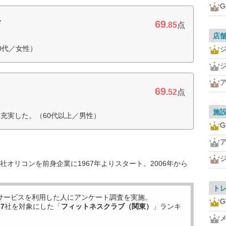
G
69
ザ
.85
点
店
0代／女性）
69
.52
点
施
充実した。（60代以上／男性）
G
オリコンを前身企業に1967年よりスタート。2006年から
ト
サービスを利用した
人にアンケート調査を実施。
G
37
社を対象にした「
フィットネスクラブ（関東）
」ランキ