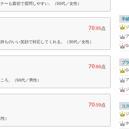
ナーも親切で質問しやすい。（50代／女性）
手
70
.95
点
持ちのいい笑顔で対応してくれる。（30代／女性）
G
プ
70
ス
.66
点
G
ころ。（50代／男性）
70
.59
点
コ
男性）