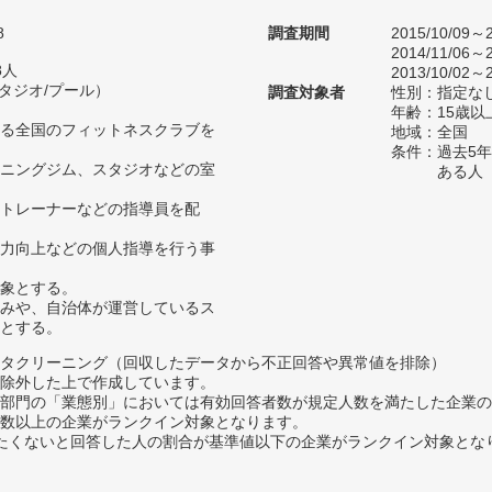
8
調査期間
2015/10/09～2
2014/11/06～2
8人
2013/10/02～2
スタジオ/プール）
調査対象者
性別：指定な
年齢：15歳以
る全国のフィットネスクラブを
地域：全国
条件：過去5
ニングジム、スタジオなどの室
ある人
トレーナーなどの指導員を配
力向上などの個人指導を行う事
象とする。
みや、自治体が運営しているス
とする。
タクリーニング（回収したデータから不正回答や異常値を排除）
除外した上で作成しています。
部門の「業態別」においては有効回答者数が規定人数を満たした企業の
数以上の企業がランクイン対象となります。
薦めたくないと回答した人の割合が基準値以下の企業がランクイン対象とな