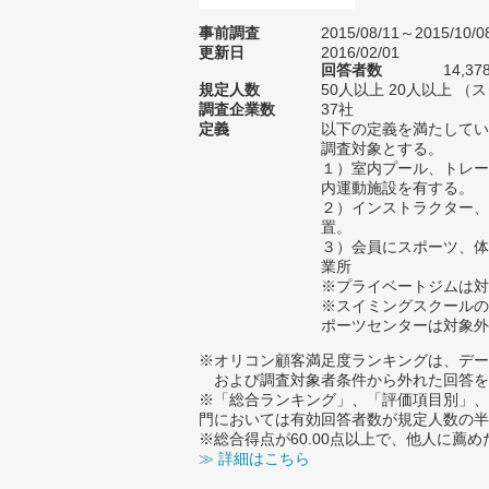
事前調査
2015/08/11～2015/10/0
更新日
2016/02/01
回答者数
14,37
規定人数
50人以上 20人以上 （
調査企業数
37社
定義
以下の定義を満たしてい
調査対象とする。
１）室内プール、トレー
内運動施設を有する。
２）インストラクター、
置。
３）会員にスポーツ、体
業所
※プライベートジムは対
※スイミングスクールの
ポーツセンターは対象外
※オリコン顧客満足度ランキングは、デー
および調査対象者条件から外れた回答を
※「総合ランキング」、「評価項目別」、
門においては有効回答者数が規定人数の半
※総合得点が60.00点以上で、他人に
≫ 詳細はこちら