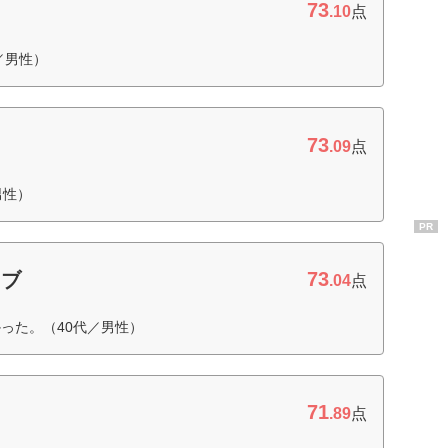
73
.10
点
／男性）
73
.09
点
男性）
PR
73
ラブ
.04
点
った。（40代／男性）
71
.89
点