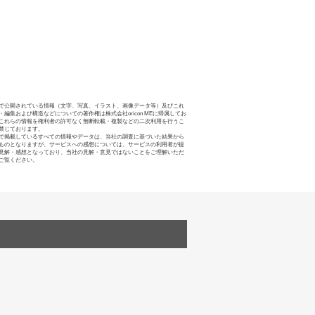
で公開されている情報（文字、写真、イラスト、画像データ等）及びこれ
・編集および構造などについての著作権は株式会社oricon MEに帰属してお
これらの情報を権利者の許可なく無断転載・複製などの二次利用を行うこ
禁じております。
で掲載しているすべての情報やデータは、当社の調査に基づいた結果から
ものとなりますが、サービスへの感想については、サービスの利用者が提
見解・感想となっており、当社の見解・意見ではないことをご理解いただ
ご覧ください。