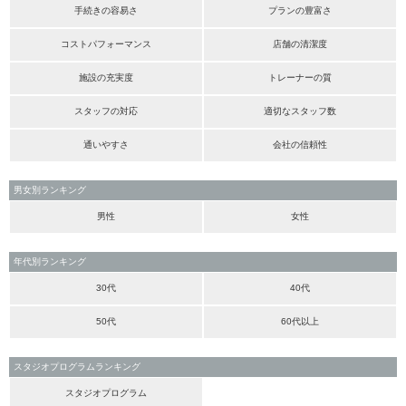
手続きの容易さ
プランの豊富さ
コストパフォーマンス
店舗の清潔度
施設の充実度
トレーナーの質
スタッフの対応
適切なスタッフ数
通いやすさ
会社の信頼性
男女別ランキング
男性
女性
年代別ランキング
30代
40代
50代
60代以上
スタジオプログラムランキング
スタジオプログラム