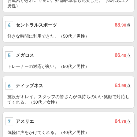
お風呂がきれいで良い。外部駐車場も充実した。（60代以上／
男性）
セントラルスポーツ
68
.90
点
好きな時間に利用できた。（50代／男性）
メガロス
66
.49
点
トレーナーの対応が良い。（50代／男性）
ティップネス
64
.99
点
施設がキレイ。スタッフの皆さんが気持ちのいい笑顔で対応し
てくれる。（30代／女性）
アスリエ
64
.78
点
気軽に声をかけてくれる。（40代／男性）