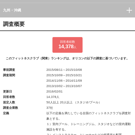
九州・沖縄
調査概要
回答者総数
14,378
人
このフィットネスクラブ（関東）ランキングは、オリコンの以下の調査に基づいています。
事前調査
2015/08/11～2015/10/08
調査期間
2015/10/09～2015/10/21
2014/11/06～2014/11/09
2013/10/02～2013/10/07
更新日
2016/02/01
回答者数
14,378人
規定人数
50人以上 20人以上 （スタジオ/プール）
調査企業数
37社
定義
以下の定義を満たしている全国のフィットネスクラブを調査対
象とする。
１）室内プール、トレーニングジム、スタジオなどの室内運動
施設を有する。
２）インストラクター、トレーナーなどの指導員を配置。