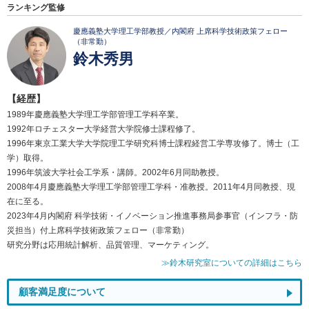
ランキング監修
慶應義塾大学理工学部教授／内閣府 上席科学技術政策フェロー
（非常勤）
鈴木秀男
【経歴】
1989年慶應義塾大学理工学部管理工学科卒業。
1992年ロチェスター大学経営大学院修士課程修了。
1996年東京工業大学大学院理工学研究科博士課程経営工学専攻修了。博士（工
学）取得。
1996年筑波大学社会工学系・講師。2002年6月同助教授。
2008年4月慶應義塾大学理工学部管理工学科・准教授。2011年4月同教授、現
在に至る。
2023年4月内閣府 科学技術・イノベーション推進事務局参事官（インフラ・防
災担当）付上席科学技術政策フェロー（非常勤）
研究分野は応用統計解析、品質管理、マーケティング。
≫鈴木研究室についての詳細はこちら
顧客満足度について