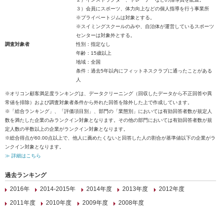
３）会員にスポーツ、体力向上などの個人指導を行う事業所
※プライベートジムは対象とする。
※スイミングスクールのみや、自治体が運営しているスポーツ
センターは対象外とする。
調査対象者
性別：指定なし
年齢：15歳以上
地域：全国
条件：過去5年以内にフィットネスクラブに通ったことがある
人
※オリコン顧客満足度ランキングは、データクリーニング（回収したデータから不正回答や異
常値を排除）および調査対象者条件から外れた回答を除外した上で作成しています。
※「総合ランキング」、「評価項目別」、部門の「業態別」においては有効回答者数が規定人
数を満たした企業のみランクイン対象となります。その他の部門においては有効回答者数が規
定人数の半数以上の企業がランクイン対象となります。
※総合得点が60.00点以上で、他人に薦めたくないと回答した人の割合が基準値以下の企業がラ
ンクイン対象となります。
≫ 詳細はこちら
過去ランキング
2016年
2014-2015年
2014年度
2013年度
2012年度
2011年度
2010年度
2009年度
2008年度