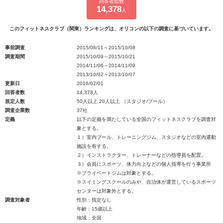
回答者総数
14,378
人
このフィットネスクラブ（関東）ランキングは、オリコンの以下の調査に基づいています。
事前調査
2015/08/11～2015/10/08
調査期間
2015/10/09～2015/10/21
2014/11/06～2014/11/09
2013/10/02～2013/10/07
更新日
2016/02/01
回答者数
14,378人
規定人数
50人以上 20人以上 （スタジオ/プール）
調査企業数
37社
定義
以下の定義を満たしている全国のフィットネスクラブを調査対
象とする。
１）室内プール、トレーニングジム、スタジオなどの室内運動
施設を有する。
２）インストラクター、トレーナーなどの指導員を配置。
３）会員にスポーツ、体力向上などの個人指導を行う事業所
※プライベートジムは対象とする。
※スイミングスクールのみや、自治体が運営しているスポーツ
センターは対象外とする。
調査対象者
性別：指定なし
年齢：15歳以上
地域：全国