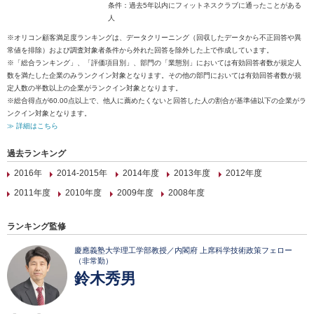
条件：過去5年以内にフィットネスクラブに通ったことがある
人
※オリコン顧客満足度ランキングは、データクリーニング（回収したデータから不正回答や異
常値を排除）および調査対象者条件から外れた回答を除外した上で作成しています。
※「総合ランキング」、「評価項目別」、部門の「業態別」においては有効回答者数が規定人
数を満たした企業のみランクイン対象となります。その他の部門においては有効回答者数が規
定人数の半数以上の企業がランクイン対象となります。
※総合得点が60.00点以上で、他人に薦めたくないと回答した人の割合が基準値以下の企業がラ
ンクイン対象となります。
≫ 詳細はこちら
過去ランキング
2016年
2014-2015年
2014年度
2013年度
2012年度
2011年度
2010年度
2009年度
2008年度
ランキング監修
慶應義塾大学理工学部教授／内閣府 上席科学技術政策フェロー
（非常勤）
鈴木秀男