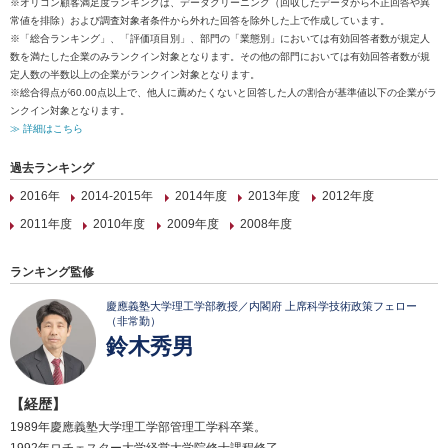
※オリコン顧客満足度ランキングは、データクリーニング（回収したデータから不正回答や異
常値を排除）および調査対象者条件から外れた回答を除外した上で作成しています。
※「総合ランキング」、「評価項目別」、部門の「業態別」においては有効回答者数が規定人
数を満たした企業のみランクイン対象となります。その他の部門においては有効回答者数が規
定人数の半数以上の企業がランクイン対象となります。
※総合得点が60.00点以上で、他人に薦めたくないと回答した人の割合が基準値以下の企業がラ
ンクイン対象となります。
≫ 詳細はこちら
過去ランキング
2016年
2014-2015年
2014年度
2013年度
2012年度
2011年度
2010年度
2009年度
2008年度
ランキング監修
慶應義塾大学理工学部教授／内閣府 上席科学技術政策フェロー
（非常勤）
鈴木秀男
【経歴】
1989年慶應義塾大学理工学部管理工学科卒業。
1992年ロチェスター大学経営大学院修士課程修了。