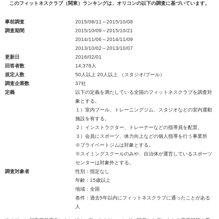
このフィットネスクラブ（関東）ランキングは、オリコンの以下の調査に基づいています。
事前調査
2015/08/11～2015/10/08
調査期間
2015/10/09～2015/10/21
2014/11/06～2014/11/09
2013/10/02～2013/10/07
更新日
2016/02/01
回答者数
14,378人
規定人数
50人以上 20人以上 （スタジオ/プール）
調査企業数
37社
定義
以下の定義を満たしている全国のフィットネスクラブを調査対
象とする。
１）室内プール、トレーニングジム、スタジオなどの室内運動
施設を有する。
２）インストラクター、トレーナーなどの指導員を配置。
３）会員にスポーツ、体力向上などの個人指導を行う事業所
※プライベートジムは対象とする。
※スイミングスクールのみや、自治体が運営しているスポーツ
センターは対象外とする。
調査対象者
性別：指定なし
年齢：15歳以上
地域：全国
条件：過去5年以内にフィットネスクラブに通ったことがある
人