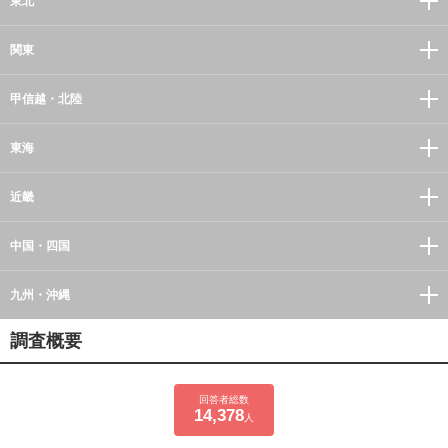
東北
関東
甲信越・北陸
東海
近畿
中国・四国
九州・沖縄
調査概要
回答者総数
14,378
人