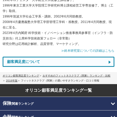
1996年東京工業大学大学院理工学研究科博士課程経営工学専攻修了。博士（工
学）取得。
1996年筑波大学社会工学系・講師。2002年6月同助教授。
2008年4月慶應義塾大学理工学部管理工学科・准教授。2011年4月同教授、現
在に至る。
2023年4月内閣府 科学技術・イノベーション推進事務局参事官（インフラ・防
災担当）付上席科学技術政策フェロー（非常勤）
研究分野は応用統計解析、品質管理、マーケティング。
≫鈴木研究室についての詳細はこちら
顧客満足度について
オリコン顧客満足度ランキング
おすすめのフィットネスクラブ（関東）ランキング・比較
2016年版
フィットネスクラブ（関東）の通いやすさランキング・口コミ情報
オリコン顧客満足度
ランキング一覧
保険
関連ランキング
金融