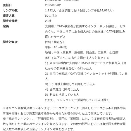
更新日
2025/06/02
サンプル数
1,332人（全国調査における総サンプル数24,634人）
規定人数
50人以上
調査企業数
23社
定義
光回線／CATV事業者が提供するインターネット接続サービス
のうち、中国エリアにある個人向けの光回線／CATV回線に対
応したサービス
調査対象者
性別：指定なし
年齢：18～84歳
地域：中国（鳥取県、島根県、岡山県、広島県、山口県）
条件：以下すべての条件を満たす人を対象とする
1）過去5年以内に光回線／CATV回線サービスに新規加入（他
社からの契約変更含む）を行った人
2）自宅で光回線／CATV回線でインターネットを利用している
人
3）3ヶ月以上継続して利用している人
4）企業選定に関与した人
5）料金を把握している人
ただし、マンションで一括契約している人は除く
※オリコン顧客満足度ランキングは、データクリーニング（回収したデータから不正回答や異
常値を排除）および調査対象者条件から外れた回答を除外した上で作成しています。
※「総合ランキング」、「評価項目別」、部門の「業態別」においては有効回答者数が規定人
数を満たした企業のみランクイン対象となります。その他の部門においては有効回答者数が規
定人数の半数以上の企業がランクイン対象となります。