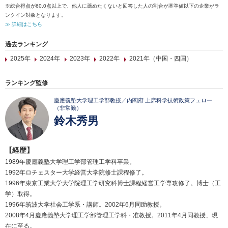
※総合得点が60.0点以上で、他人に薦めたくないと回答した人の割合が基準値以下の企業がラ
ンクイン対象となります。
≫ 詳細はこちら
過去ランキング
2025年
2024年
2023年
2022年
2021年（中国・四国）
ランキング監修
慶應義塾大学理工学部教授／内閣府 上席科学技術政策フェロー
（非常勤）
鈴木秀男
【経歴】
1989年慶應義塾大学理工学部管理工学科卒業。
1992年ロチェスター大学経営大学院修士課程修了。
1996年東京工業大学大学院理工学研究科博士課程経営工学専攻修了。博士（工
学）取得。
1996年筑波大学社会工学系・講師。2002年6月同助教授。
2008年4月慶應義塾大学理工学部管理工学科・准教授。2011年4月同教授、現
在に至る。