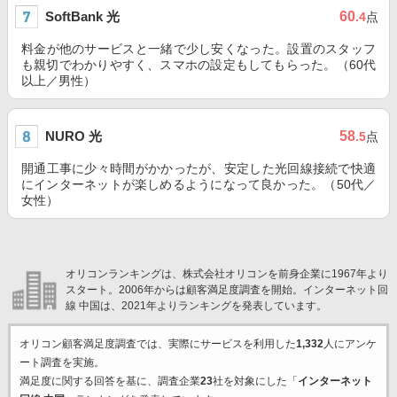
SoftBank 光
60
.4
点
料金が他のサービスと一緒で少し安くなった。設置のスタッフ
も親切でわかりやすく、スマホの設定もしてもらった。（60代
以上／男性）
NURO 光
58
.5
点
開通工事に少々時間がかかったが、安定した光回線接続で快適
にインターネットが楽しめるようになって良かった。（50代／
女性）
オリコンランキングは、株式会社オリコンを前身企業に1967年より
スタート。2006年からは顧客満足度調査を開始。インターネット回
線 中国は、2021年よりランキングを発表しています。
オリコン顧客満足度調査では、実際にサービスを利用した
1,332
人にアンケ
ート調査を実施。
満足度に関する回答を基に、調査企業
23
社を対象にした「
インターネット