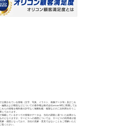
で公開されている情報（文字、写真、イラスト、画像データ等）及びこれ
・編集および構造などについての著作権は株式会社oricon MEに帰属してお
これらの情報を権利者の許可なく無断転載・複製などの二次利用を行うこ
禁じております。
で掲載しているすべての情報やデータは、当社の調査に基づいた結果から
ものとなりますが、サービスへの感想については、サービスの利用者が提
見解・感想となっており、当社の見解・意見ではないことをご理解いただ
ご覧ください。