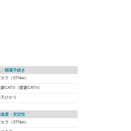
入・開通手続き
カラ（STNet）
媛CATV（愛媛CATV）
楽天ひかり
信速度・安定性
カラ（STNet）