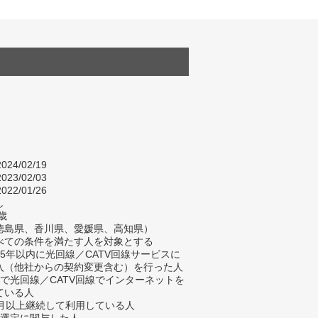
024/02/19
023/02/03
022/01/26
し
歳
徳島県、香川県、愛媛県、高知県）
べての条件を満たす人を対象とする
去5年以内に光回線／CATV回線サービスに
入（他社からの契約変更含む）を行った人
宅で光回線／CATV回線でインターネットを
ている人
ヶ月以上継続して利用している人
業選定に関与した人