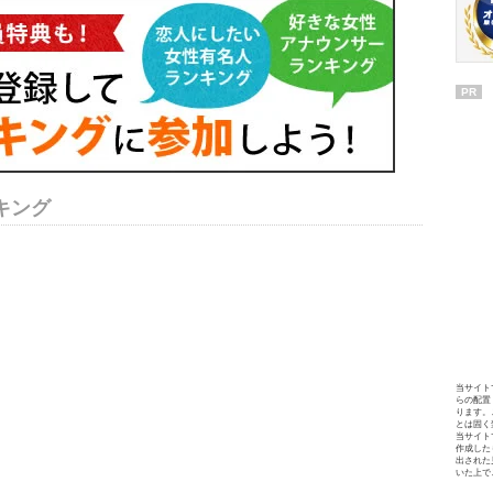
PR
キング
当サイト
らの配置
ります。
とは固く
当サイト
作成した
出された
いた上で