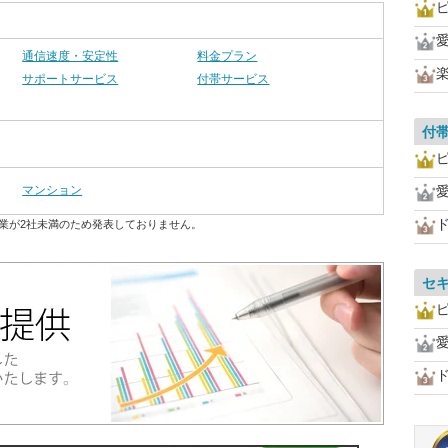
ピ
愛
通信速度・安定性
料金プラン
サポートサービス
付帯サービス
付
ピ
マンション
愛
業が2社未満のため発表しておりません。
セ
ピ
愛