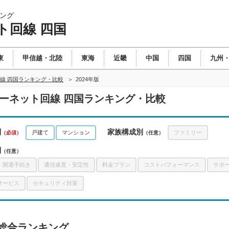
ング
ト回線 四国
東
甲信越・北陸
東海
近畿
中国
四国
九州
線 四国ランキング・比較
2024年版
ターネット回線 四国ランキング・比較
別
家族構成別
戸建て
マンション
ファミリー
（必須）
（任意）
別
（任意）
・開通手続き
通信速度・安定性
料金プラン
コストパフォーマンス
サポ
サービス
セキュリティ対策
 総合ランキング