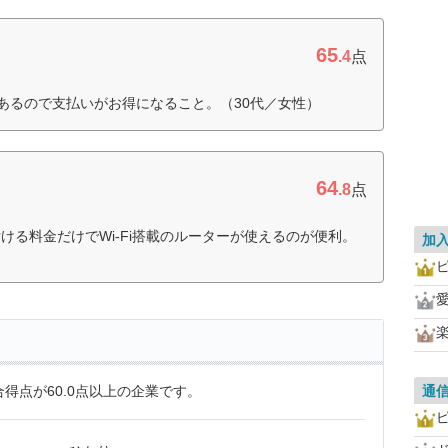
65
.4
点
があるので支払いがお得になること。（30代／女性）
64
.8
点
ける料金だけでWi-Fi搭載のルーターが使えるのが便利。
加
ピ
愛
得点が60.0点以上の企業です。
通
ピ