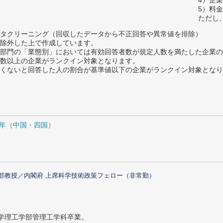
5）料
ただし
タクリーニング（回収したデータから不正回答や異常値を排除）
除外した上で作成しています。
部門の「業態別」においては有効回答者数が規定人数を満たした企業の
数以上の企業がランクイン対象となります。
めたくないと回答した人の割合が基準値以下の企業がランクイン対象とな
21年（中国・四国）
部教授／内閣府 上席科学技術政策フェロー（非常勤）
大学理工学部管理工学科卒業。