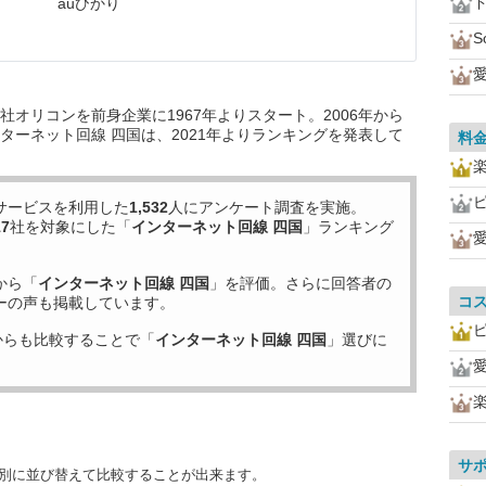
auひかり
S
愛
オリコンを前身企業に1967年よりスタート。2006年から
ターネット回線 四国は、2021年よりランキングを発表して
料
ピ
サービスを利用した
1,532
人にアンケート調査を実施。
17
社を対象にした「
インターネット回線 四国
」ランキング
愛
から「
インターネット回線 四国
」を評価。さらに回答者の
コ
ーの声も掲載しています。
ピ
からも比較することで「
インターネット回線 四国
」選びに
愛
サ
目別に並び替えて比較することが出来ます。