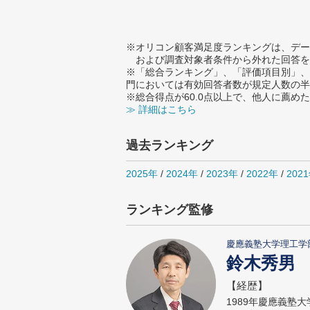
※オリコン顧客満足度ランキングは、デー
および調査対象者条件から外れた回答を
※「総合ランキング」、「評価項目別」、
門においては有効回答者数が規定人数の半
※総合得点が60.0点以上で、他人に薦
≫ 詳細はこちら
過去ランキング
2025年
/
2024年
/
2023年
/
2022年
/
20
ランキング監修
慶應義塾大学理工学
鈴木秀男
【経歴】
1989年慶應義塾