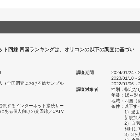
ット回線 四国ランキングは、オリコンの以下の調査に基づい
3
調査期間
2024/01/24～2
2023/01/10～2
32人（全国調査における総サンプル
2022/01/06～2
調査対象者
性別：指定な
年齢：18～84
地域：四国（
が提供するインターネット接続サー
条件：以下す
にある個人向けの光回線／CATV
1）過
新規加
2）自
利用し
3）3
4）企